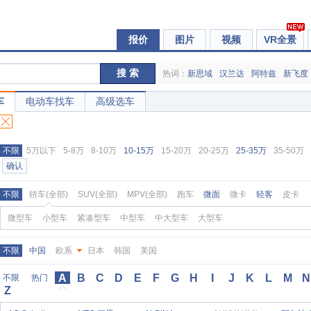
报价
图片
视频
VR全景
搜 索
热词：
新思域
汉兰达
阿特兹
新飞度
车
电动车找车
高级选车
不限
5万以下
5-8万
8-10万
10-15万
15-20万
20-25万
25-35万
35-50万
确认
不限
轿车(全部)
SUV(全部)
MPV(全部)
跑车
微面
微卡
轻客
皮卡
微型车
小型车
紧凑型车
中型车
中大型车
大型车
不限
中国
欧系
日本
韩国
美国
A
B
C
D
E
F
G
H
I
J
K
L
M
N
不限
热门
Z