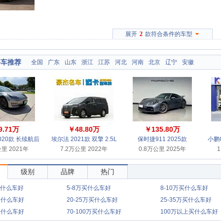
展开
2
款符合条件的车型
手车推荐
全国
广东
山东
浙江
江苏
河北
河南
北京
辽宁
安徽
9.71万
￥48.80万
￥135.80万
 2020款 长续航后
埃尔法 2021款 双擎 2.5L
保时捷911 2025款
小鹏G
里 2021年
驱动版
7.2万公里 2022年
豪华版
0.8万公里 2025年
Carrera 3.0T
1
级别
品牌
热门
买什么车好
5-8万买什么车好
8-10万买什么车好
万买什么车好
20-25万买什么车好
25-35万买什么车好
万买什么车好
70-100万买什么车好
100万以上买什么车好