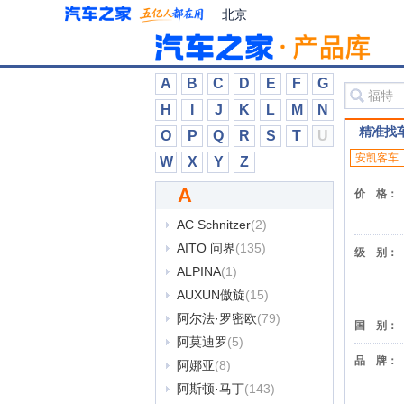
北京
A
B
C
D
E
F
G
H
I
J
K
L
M
N
精准找
O
P
Q
R
S
T
U
安凯客车
W
X
Y
Z
A
A
价
格：
AC Schnitzer
(2)
AITO 问界
(135)
级
别：
ALPINA
(1)
AUXUN傲旋
(15)
阿尔法·罗密欧
(79)
国
别：
阿莫迪罗
(5)
品
牌：
阿娜亚
(8)
阿斯顿·马丁
(143)