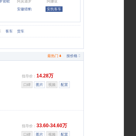
·罗密欧
阿莫迪罗
阿娜亚
安徽猎豹
安凯客车
车
客车
货车
最热门
按价格
14.28万
指导价：
口碑
图片
视频
配置
33.60-34.60万
指导价：
口碑
图片
视频
配置