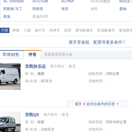
AC Schnitzer
AITO 问界
ALPINA
AUXUN傲旋
阿尔法
阿斯顿·马丁
阿维塔
埃安
埃尚
爱驰
奥迪
奥迪AUDI
不限
两厢
三厢
旅行车
跨界车
掀背
硬顶敞篷车
软顶敞篷车
硬顶跑
展开变速箱、配置等更多条件
即将销售
停售
安凯客车车型大全
安凯快乐运
用户评分 ：
暂无
级 别：
微面
续航里程：
290公里
电 动 机：
82马力
充电时间：
展开
1
款符合条件的车型
安凯Q5
用户评分 ：
暂无
级 别：
轻客
续航里程：
530-540公里
电 动 机：
218马力
充电时间：