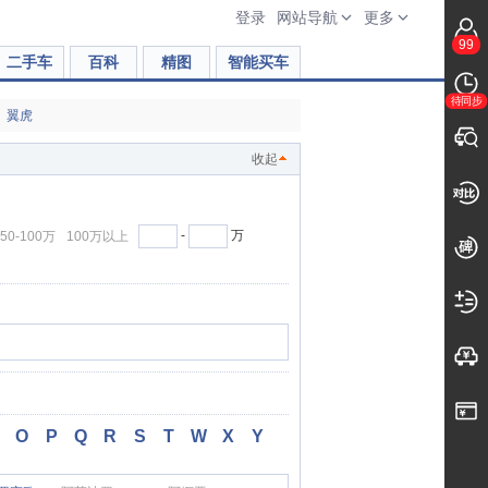
登录
网站导航
更多
99
二手车
百科
精图
智能买车
待同步
翼虎
收起
-
万
50-100万
100万以上
O
P
Q
R
S
T
W
X
Y