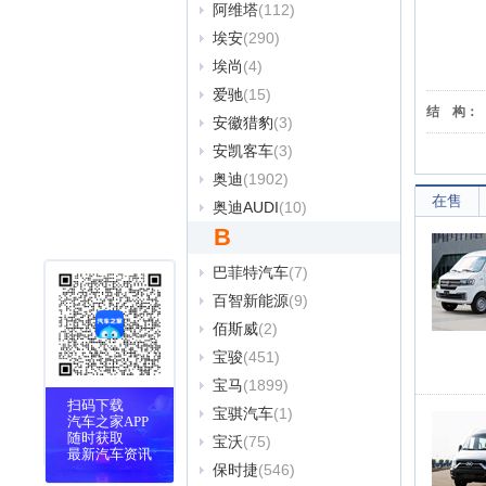
阿维塔
(112)
埃安
(290)
埃尚
(4)
爱驰
(15)
结
构：
安徽猎豹
(3)
安凯客车
(3)
奥迪
(1902)
在售
奥迪AUDI
(10)
B
巴菲特汽车
(7)
百智新能源
(9)
佰斯威
(2)
宝骏
(451)
宝马
(1899)
扫码下载
宝骐汽车
(1)
汽车之家APP
随时获取
宝沃
(75)
最新汽车资讯
保时捷
(546)