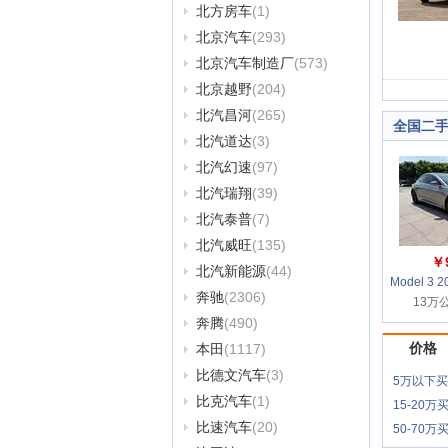
北方房车
(1)
北京汽车
(293)
北京汽车制造厂
(573)
北京越野
(204)
北汽昌河
(265)
全国二
北汽道达
(3)
北汽幻速
(97)
北汽瑞翔
(39)
北汽泰普
(7)
北汽威旺
(135)
￥
北汽新能源
(44)
Model 3
奔驰
(2306)
13万公
轮
奔腾
(490)
价格
本田
(1117)
比德文汽车
(3)
5万以下
比克汽车
(1)
15-20
比速汽车
(20)
50-70