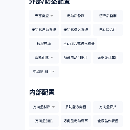
外部/防盗配置
天窗类型
电动后备厢
感应后备厢
无钥匙启动系统
无钥匙进入系统
电动吸合门
远程启动
主动闭合式进气格栅
智能钥匙
隐藏电动门把手
无框设计车门
电动侧滑门
内部配置
方向盘材质
多功能方向盘
方向盘换挡
方向盘加热
方向盘电动调节
全液晶仪表盘