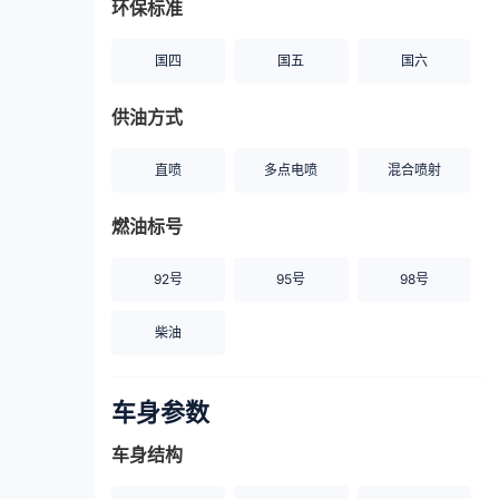
环保标准
国四
国五
国六
供油方式
直喷
多点电喷
混合喷射
燃油标号
92号
95号
98号
柴油
车身参数
车身结构