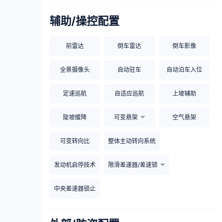
辅助/操控配置
前雷达
倒车雷达
倒车影像
全景摄像头
自动驻车
自动泊车入位
定速巡航
自适应巡航
上坡辅助
陡坡缓降
可变悬架
空气悬架
可变转向比
整体主动转向系统
发动机启停技术
限滑差速器/差速锁
中央差速器锁止