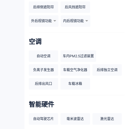
后排侧遮阳帘
后风挡遮阳帘
外后视镜功能
内后视镜功能
空调
自动空调
车内PM2.5过滤装置
负离子发生器
车载空气净化器
后排独立空调
后排出风口
车载冰箱
智能硬件
自动驾驶芯片
毫米波雷达
激光雷达