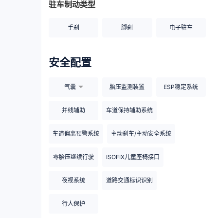
驻车制动类型
手刹
脚刹
电子驻车
安全配置
气囊
胎压监测装置
ESP稳定系统
并线辅助
车道保持辅助系统
车道偏离预警系统
主动刹车/主动安全系统
零胎压继续行驶
ISOFIX儿童座椅接口
夜视系统
道路交通标识识别
行人保护