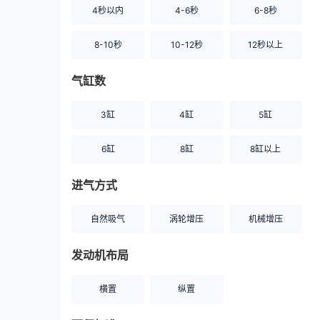
4秒以内
4-6秒
6-8秒
8-10秒
10-12秒
12秒以上
气缸数
3缸
4缸
5缸
6缸
8缸
8缸以上
进气方式
自然吸气
涡轮增压
机械增压
发动机布局
横置
纵置