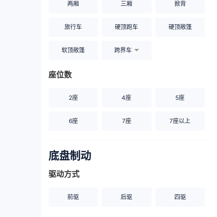
两厢
三厢
掀背
旅行车
硬顶跑车
硬顶敞篷
软顶敞篷
跨界车
座位数
2座
4座
5座
6座
7座
7座以上
底盘制动
驱动方式
前驱
后驱
四驱