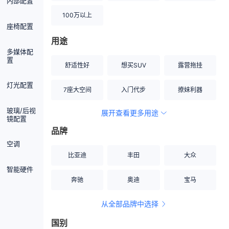
内部配置
100万以上
座椅配置
用途
多媒体配
置
舒适性好
想买SUV
露营拖挂
灯光配置
7座大空间
入门代步
撩妹利器
玻璃/后视
展开查看更多用途
创业伙伴
空间宽敞
硬派越野
镜配置
品牌
内饰做工上乘
适合女性
改装潜力股
空调
比亚迪
丰田
大众
节能先锋
居家旅行
小钢炮
智能硬件
奔驰
奥迪
宝马
安全性高
商务行政
走出校园
从全部品牌中选择
家用座驾
自吸大排量
国别