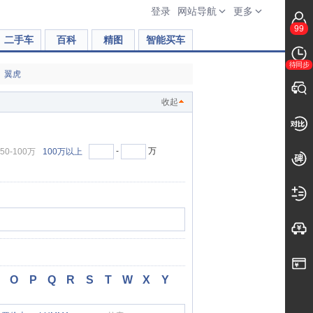
登录
网站导航
更多
99
二手车
百科
精图
智能买车
待同步
翼虎
收起
-
万
50-100万
100万以上
O
P
Q
R
S
T
W
X
Y