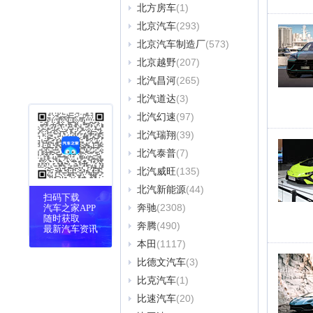
北方房车
(1)
北京汽车
(293)
北京汽车制造厂
(573)
北京越野
(207)
北汽昌河
(265)
北汽道达
(3)
北汽幻速
(97)
北汽瑞翔
(39)
北汽泰普
(7)
北汽威旺
(135)
北汽新能源
(44)
扫码下载
奔驰
(2308)
汽车之家APP
随时获取
奔腾
(490)
最新汽车资讯
本田
(1117)
比德文汽车
(3)
比克汽车
(1)
比速汽车
(20)