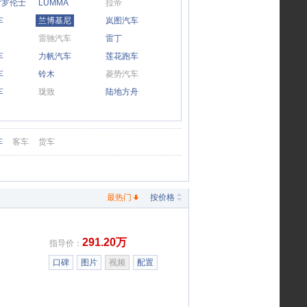
ser罗伦士
LUMMA
拉帝
车
兰博基尼
岚图汽车
雷驰汽车
雷丁
车
力帆汽车
莲花跑车
车
铃木
菱势汽车
车
珑致
陆地方舟
车
客车
货车
最热门
按价格
291.20万
指导价：
口碑
图片
视频
配置