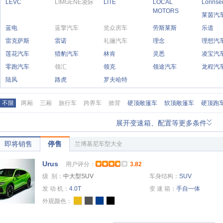
LEVC
LIMGENE凌际
LITE
LOCAL
Lorin
MOTORS
莱茵汽
蓝电
蓝擎汽车
览众房车
劳斯莱斯
乐道
雷克萨斯
雷诺
礼骊汽车
理念
理想汽
莲花汽车
猎豹汽车
林肯
灵悉
凌宝汽
零跑汽车
领汇
领克
领途汽车
龙程汽
陆风
路虎
罗夫哈特
不限
两厢
三厢
旅行车
跨界车
掀背
硬顶敞篷车
软顶敞篷车
硬顶跑
展开变速箱、配置等更多条件
即将销售
停售
兰博基尼车型大全
Urus
用户评分：
3.82
级 别：
中大型SUV
车身结构：
SUV
发 动 机：
4.0T
变 速 箱：
手自一体
外观颜色：