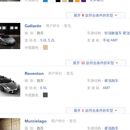
外观颜色：
展开
8
款符合条件的车型
Gallardo
用户评分 ：
暂无
级 别：
跑车
车身结构：
软顶敞篷车
硬顶
发 动 机：
5.0L
5.2L
变 速 箱：
手动
AMT
外观颜色：
展开
12
款符合条件的车型
Reventon
用户评分 ：
暂无
级 别：
跑车
车身结构：
硬顶跑车
发 动 机：
6.5L
变 速 箱：
AMT
外观颜色：
展开
1
款符合条件的车型
Murcielago
用户评分 ：
暂无
级 别：
跑车
车身结构：
硬顶跑车