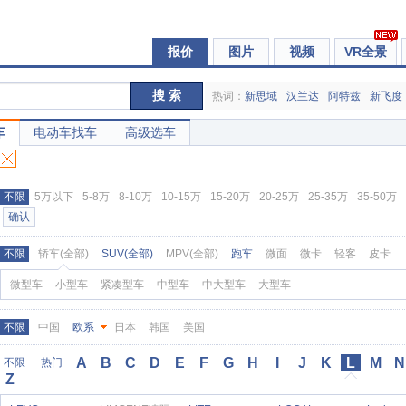
报价
图片
视频
VR全景
搜 索
热词：
新思域
汉兰达
阿特兹
新飞度
车
电动车找车
高级选车
不限
5万以下
5-8万
8-10万
10-15万
15-20万
20-25万
25-35万
35-50万
确认
不限
轿车(全部)
SUV(全部)
MPV(全部)
跑车
微面
微卡
轻客
皮卡
微型车
小型车
紧凑型车
中型车
中大型车
大型车
不限
中国
欧系
日本
韩国
美国
A
B
C
D
E
F
G
H
I
J
K
L
M
N
不限
热门
Z