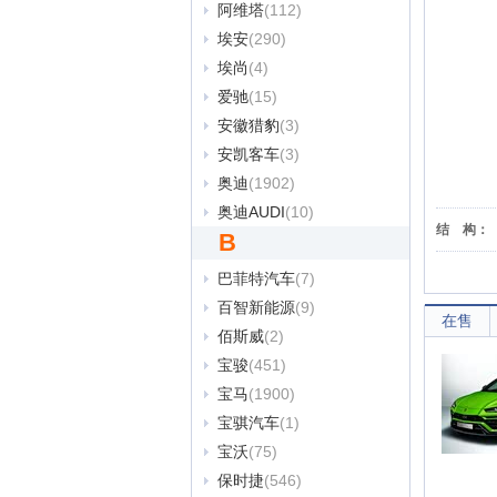
阿维塔
(112)
埃安
(290)
埃尚
(4)
爱驰
(15)
安徽猎豹
(3)
安凯客车
(3)
奥迪
(1902)
奥迪AUDI
(10)
结
构：
B
巴菲特汽车
(7)
百智新能源
(9)
在售
佰斯威
(2)
宝骏
(451)
宝马
(1900)
宝骐汽车
(1)
宝沃
(75)
保时捷
(546)