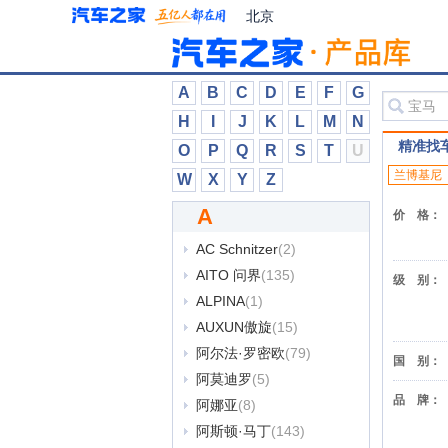
北京
A
B
C
D
E
F
G
H
I
J
K
L
M
N
精准找
O
P
Q
R
S
T
U
兰博基尼
W
X
Y
Z
A
A
价
格：
AC Schnitzer
(2)
AITO 问界
(135)
级
别：
ALPINA
(1)
AUXUN傲旋
(15)
阿尔法·罗密欧
(79)
国
别：
阿莫迪罗
(5)
品
牌：
阿娜亚
(8)
阿斯顿·马丁
(143)