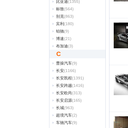
比亚迪
(1355)
标致
(564)
别克
(863)
宾利
(180)
铂驰
(9)
博速
(21)
布加迪
(3)
C
曹操汽车
(9)
长安
(1166)
长安凯程
(1391)
长安跨越
(1416)
长安欧尚
(313)
长安启源
(165)
长城
(963)
超境汽车
(2)
车驰汽车
(9)