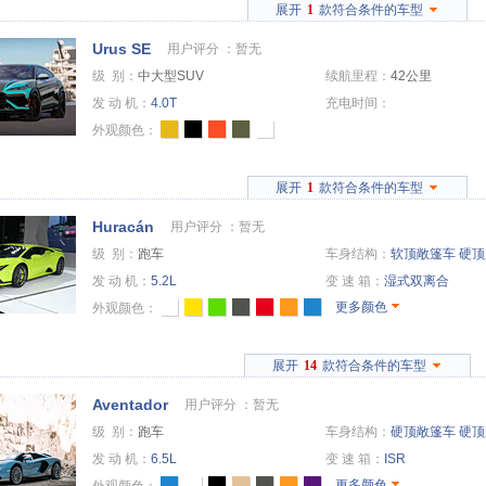
展开
1
款符合条件的车型
Urus SE
用户评分 ：
暂无
级 别：
中大型SUV
续航里程：
42公里
发 动 机：
4.0T
充电时间：
外观颜色：
展开
1
款符合条件的车型
Huracán
用户评分 ：
暂无
级 别：
跑车
车身结构：
软顶敞篷车
硬顶
发 动 机：
5.2L
变 速 箱：
湿式双离合
更多颜色
外观颜色：
展开
14
款符合条件的车型
Aventador
用户评分 ：
暂无
级 别：
跑车
车身结构：
硬顶敞篷车
硬顶
发 动 机：
6.5L
变 速 箱：
ISR
更多颜色