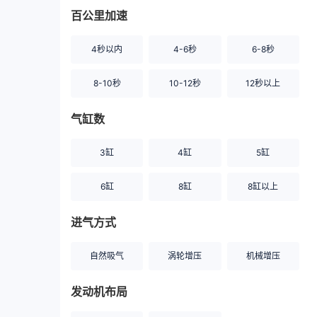
百公里加速
4秒以内
4-6秒
6-8秒
8-10秒
10-12秒
12秒以上
气缸数
3缸
4缸
5缸
6缸
8缸
8缸以上
进气方式
自然吸气
涡轮增压
机械增压
发动机布局