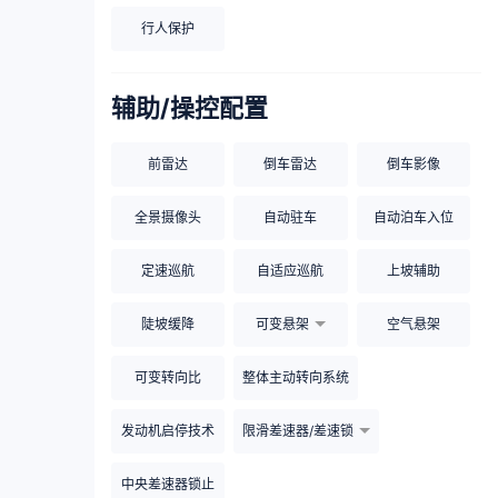
行人保护
辅助/操控配置
前雷达
倒车雷达
倒车影像
全景摄像头
自动驻车
自动泊车入位
定速巡航
自适应巡航
上坡辅助
陡坡缓降
可变悬架
空气悬架
可变转向比
整体主动转向系统
发动机启停技术
限滑差速器/差速锁
中央差速器锁止