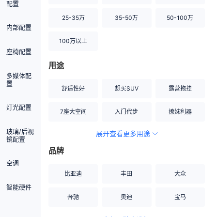
配置
25-35万
35-50万
50-100万
内部配置
100万以上
座椅配置
用途
多媒体配
置
舒适性好
想买SUV
露营拖挂
灯光配置
7座大空间
入门代步
撩妹利器
玻璃/后视
展开查看更多用途
创业伙伴
空间宽敞
硬派越野
镜配置
品牌
内饰做工上乘
适合女性
改装潜力股
空调
比亚迪
丰田
大众
节能先锋
居家旅行
小钢炮
智能硬件
奔驰
奥迪
宝马
安全性高
商务行政
走出校园