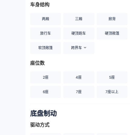
车身结构
两厢
三厢
掀背
旅行车
硬顶跑车
硬顶敞篷
软顶敞篷
跨界车
座位数
2座
4座
5座
6座
7座
7座以上
底盘制动
驱动方式