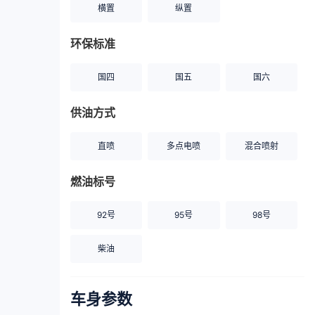
横置
纵置
环保标准
国四
国五
国六
供油方式
直喷
多点电喷
混合喷射
燃油标号
92号
95号
98号
柴油
车身参数