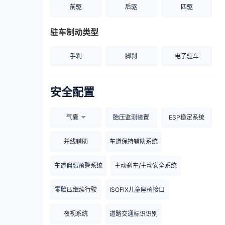
前驱
后驱
四驱
驻车制动类型
手刹
脚刹
电子驻车
安全配置
气囊
胎压监测装置
ESP稳定系统
并线辅助
车道保持辅助系统
车道偏离预警系统
主动刹车/主动安全系统
零胎压继续行驶
ISOFIX儿童座椅接口
夜视系统
道路交通标识识别