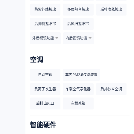
防紫外线玻璃
多层隔音玻璃
后排隐私玻璃
后排侧遮阳帘
后风挡遮阳帘
外后视镜功能
内后视镜功能
空调
自动空调
车内PM2.5过滤装置
负离子发生器
车载空气净化器
后排独立空调
后排出风口
车载冰箱
智能硬件