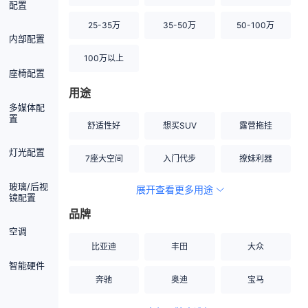
配置
25-35万
35-50万
50-100万
内部配置
100万以上
座椅配置
用途
多媒体配
置
舒适性好
想买SUV
露营拖挂
灯光配置
7座大空间
入门代步
撩妹利器
玻璃/后视
展开查看更多用途
创业伙伴
空间宽敞
硬派越野
镜配置
品牌
内饰做工上乘
适合女性
改装潜力股
空调
比亚迪
丰田
大众
节能先锋
居家旅行
小钢炮
智能硬件
奔驰
奥迪
宝马
安全性高
商务行政
走出校园