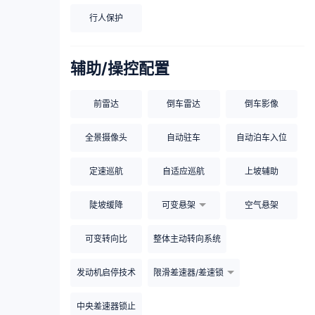
行人保护
辅助/操控配置
前雷达
倒车雷达
倒车影像
全景摄像头
自动驻车
自动泊车入位
定速巡航
自适应巡航
上坡辅助
陡坡缓降
可变悬架
空气悬架
可变转向比
整体主动转向系统
发动机启停技术
限滑差速器/差速锁
中央差速器锁止