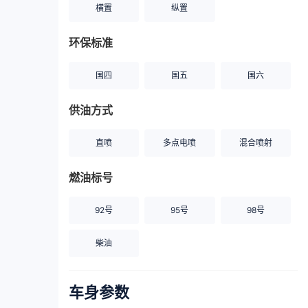
横置
纵置
环保标准
国四
国五
国六
供油方式
直喷
多点电喷
混合喷射
燃油标号
92号
95号
98号
柴油
车身参数