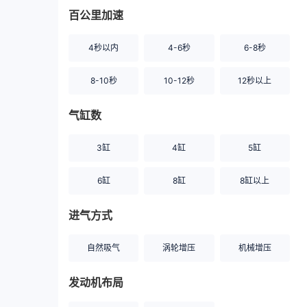
百公里加速
4秒以内
4-6秒
6-8秒
8-10秒
10-12秒
12秒以上
气缸数
3缸
4缸
5缸
6缸
8缸
8缸以上
进气方式
自然吸气
涡轮增压
机械增压
发动机布局