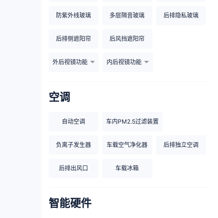
防紫外线玻璃
多层隔音玻璃
后排隐私玻璃
后排侧遮阳帘
后风挡遮阳帘
外后视镜功能
内后视镜功能
空调
自动空调
车内PM2.5过滤装置
负离子发生器
车载空气净化器
后排独立空调
后排出风口
车载冰箱
智能硬件