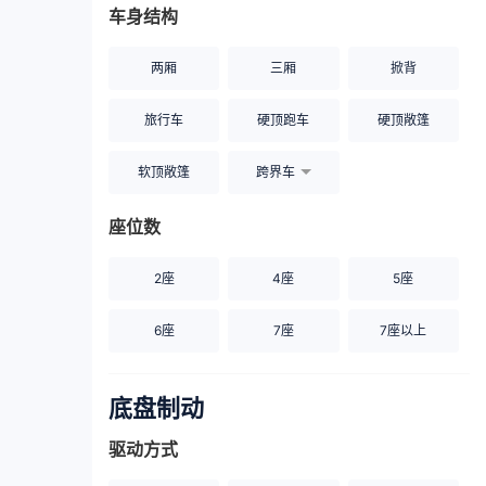
车身结构
两厢
三厢
掀背
旅行车
硬顶跑车
硬顶敞篷
软顶敞篷
跨界车
座位数
2座
4座
5座
6座
7座
7座以上
底盘制动
驱动方式