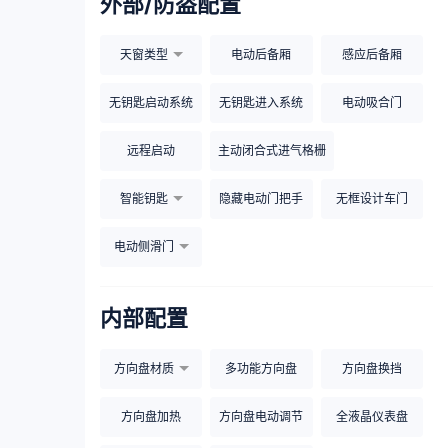
外部/防盗配置
天窗类型
电动后备厢
感应后备厢
无钥匙启动系统
无钥匙进入系统
电动吸合门
远程启动
主动闭合式进气格栅
智能钥匙
隐藏电动门把手
无框设计车门
电动侧滑门
内部配置
方向盘材质
多功能方向盘
方向盘换挡
方向盘加热
方向盘电动调节
全液晶仪表盘