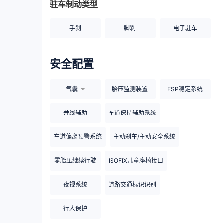
驻车制动类型
手刹
脚刹
电子驻车
安全配置
气囊
胎压监测装置
ESP稳定系统
并线辅助
车道保持辅助系统
车道偏离预警系统
主动刹车/主动安全系统
零胎压继续行驶
ISOFIX儿童座椅接口
夜视系统
道路交通标识识别
行人保护