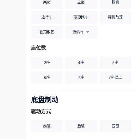
两厢
三厢
掀背
旅行车
硬顶跑车
硬顶敞篷
软顶敞篷
跨界车
座位数
2座
4座
5座
6座
7座
7座以上
底盘制动
驱动方式
前驱
后驱
四驱