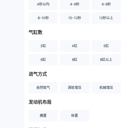
4秒以内
4-6秒
6-8秒
8-10秒
10-12秒
12秒以上
气缸数
3缸
4缸
5缸
6缸
8缸
8缸以上
进气方式
自然吸气
涡轮增压
机械增压
发动机布局
横置
纵置