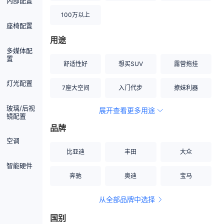
内部配置
100万以上
座椅配置
用途
多媒体配
置
舒适性好
想买SUV
露营拖挂
灯光配置
7座大空间
入门代步
撩妹利器
玻璃/后视
展开查看更多用途
创业伙伴
空间宽敞
硬派越野
镜配置
品牌
内饰做工上乘
适合女性
改装潜力股
空调
比亚迪
丰田
大众
节能先锋
居家旅行
小钢炮
智能硬件
奔驰
奥迪
宝马
安全性高
商务行政
走出校园
从全部品牌中选择
家用座驾
自吸大排量
国别