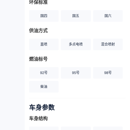
环保标准
国四
国五
国六
供油方式
直喷
多点电喷
混合喷射
燃油标号
92号
95号
98号
柴油
车身参数
车身结构