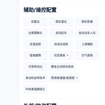
辅助/操控配置
前雷达
倒车雷达
倒车影像
全景摄像头
自动驻车
自动泊车入位
定速巡航
自适应巡航
上坡辅助
陡坡缓降
可变悬架
空气悬架
可变转向比
整体主动转向系统
发动机启停技术
限滑差速器/差速锁
中央差速器锁止