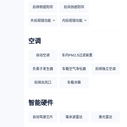
后排侧遮阳帘
后风挡遮阳帘
外后视镜功能
内后视镜功能
空调
自动空调
车内PM2.5过滤装置
负离子发生器
车载空气净化器
后排独立空调
后排出风口
车载冰箱
智能硬件
自动驾驶芯片
毫米波雷达
激光雷达