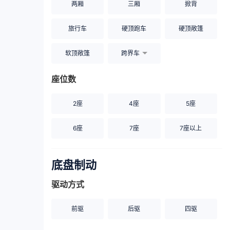
两厢
三厢
掀背
旅行车
硬顶跑车
硬顶敞篷
软顶敞篷
跨界车
座位数
2座
4座
5座
6座
7座
7座以上
底盘制动
驱动方式
前驱
后驱
四驱