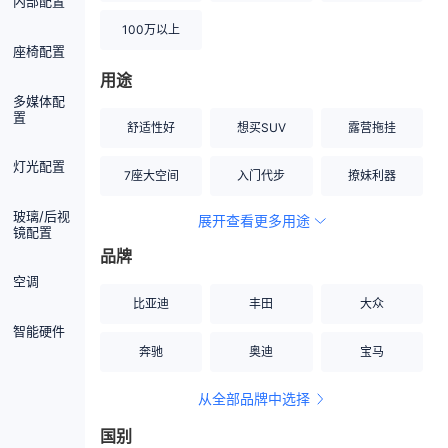
内部配置
100万以上
座椅配置
用途
多媒体配
置
舒适性好
想买SUV
露营拖挂
灯光配置
7座大空间
入门代步
撩妹利器
玻璃/后视
展开查看更多用途
创业伙伴
空间宽敞
硬派越野
镜配置
品牌
内饰做工上乘
适合女性
改装潜力股
空调
比亚迪
丰田
大众
节能先锋
居家旅行
小钢炮
智能硬件
奔驰
奥迪
宝马
安全性高
商务行政
走出校园
从全部品牌中选择
家用座驾
自吸大排量
国别