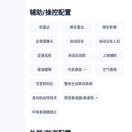
辅助/操控配置
前雷达
倒车雷达
倒车影像
全景摄像头
自动驻车
自动泊车入位
定速巡航
自适应巡航
上坡辅助
陡坡缓降
可变悬架
空气悬架
可变转向比
整体主动转向系统
发动机启停技术
限滑差速器/差速锁
中央差速器锁止