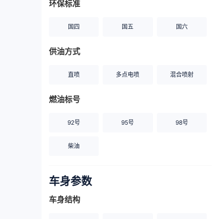
环保标准
国四
国五
国六
供油方式
直喷
多点电喷
混合喷射
燃油标号
92号
95号
98号
柴油
车身参数
车身结构