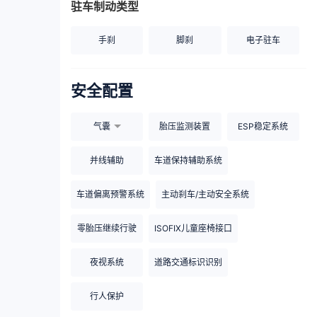
驻车制动类型
手刹
脚刹
电子驻车
安全配置
气囊
胎压监测装置
ESP稳定系统
并线辅助
车道保持辅助系统
车道偏离预警系统
主动刹车/主动安全系统
零胎压继续行驶
ISOFIX儿童座椅接口
夜视系统
道路交通标识识别
行人保护