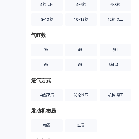
4秒以内
4-6秒
6-8秒
8-10秒
10-12秒
12秒以上
气缸数
3缸
4缸
5缸
6缸
8缸
8缸以上
进气方式
自然吸气
涡轮增压
机械增压
发动机布局
横置
纵置