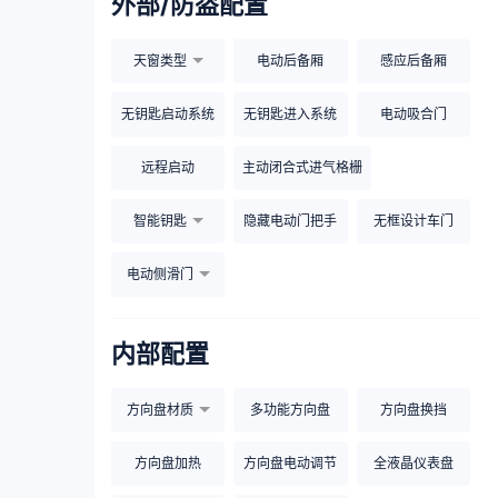
外部/防盗配置
天窗类型
电动后备厢
感应后备厢
无钥匙启动系统
无钥匙进入系统
电动吸合门
远程启动
主动闭合式进气格栅
智能钥匙
隐藏电动门把手
无框设计车门
电动侧滑门
内部配置
方向盘材质
多功能方向盘
方向盘换挡
方向盘加热
方向盘电动调节
全液晶仪表盘