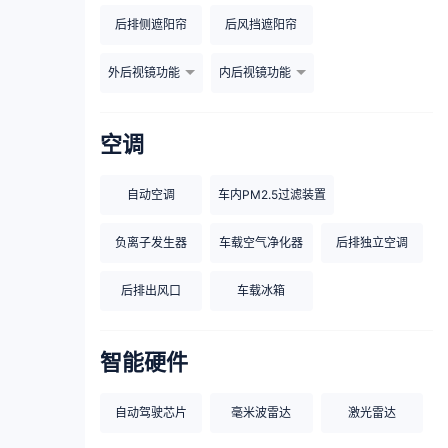
后排侧遮阳帘
后风挡遮阳帘
外后视镜功能
内后视镜功能
空调
自动空调
车内PM2.5过滤装置
负离子发生器
车载空气净化器
后排独立空调
后排出风口
车载冰箱
智能硬件
自动驾驶芯片
毫米波雷达
激光雷达