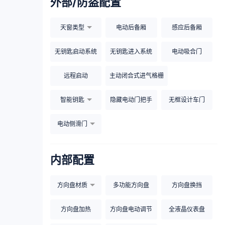
外部/防盗配置
天窗类型
电动后备厢
感应后备厢
无钥匙启动系统
无钥匙进入系统
电动吸合门
远程启动
主动闭合式进气格栅
智能钥匙
隐藏电动门把手
无框设计车门
电动侧滑门
内部配置
方向盘材质
多功能方向盘
方向盘换挡
方向盘加热
方向盘电动调节
全液晶仪表盘