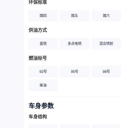
环保标准
国四
国五
国六
供油方式
直喷
多点电喷
混合喷射
燃油标号
92号
95号
98号
柴油
车身参数
车身结构