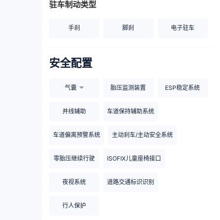
驻车制动类型
手刹
脚刹
电子驻车
安全配置
气囊
胎压监测装置
ESP稳定系统
并线辅助
车道保持辅助系统
车道偏离预警系统
主动刹车/主动安全系统
零胎压继续行驶
ISOFIX儿童座椅接口
夜视系统
道路交通标识识别
行人保护