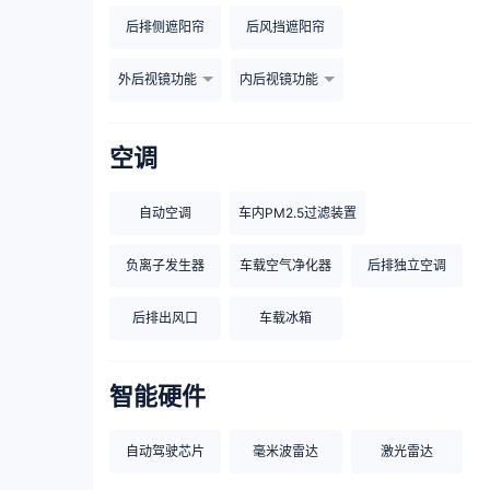
后排侧遮阳帘
后风挡遮阳帘
外后视镜功能
内后视镜功能
空调
自动空调
车内PM2.5过滤装置
负离子发生器
车载空气净化器
后排独立空调
后排出风口
车载冰箱
智能硬件
自动驾驶芯片
毫米波雷达
激光雷达