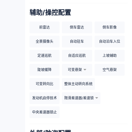
辅助/操控配置
前雷达
倒车雷达
倒车影像
全景摄像头
自动驻车
自动泊车入位
定速巡航
自适应巡航
上坡辅助
陡坡缓降
可变悬架
空气悬架
可变转向比
整体主动转向系统
发动机启停技术
限滑差速器/差速锁
中央差速器锁止