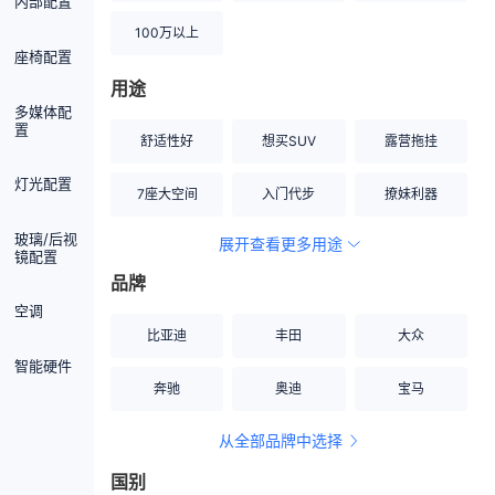
内部配置
100万以上
座椅配置
用途
多媒体配
置
舒适性好
想买SUV
露营拖挂
灯光配置
7座大空间
入门代步
撩妹利器
玻璃/后视
展开查看更多用途
创业伙伴
空间宽敞
硬派越野
镜配置
品牌
内饰做工上乘
适合女性
改装潜力股
空调
比亚迪
丰田
大众
节能先锋
居家旅行
小钢炮
智能硬件
奔驰
奥迪
宝马
安全性高
商务行政
走出校园
从全部品牌中选择
家用座驾
自吸大排量
国别