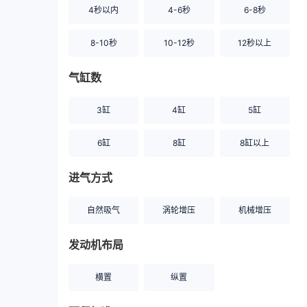
4秒以内
4-6秒
6-8秒
8-10秒
10-12秒
12秒以上
气缸数
3缸
4缸
5缸
6缸
8缸
8缸以上
进气方式
自然吸气
涡轮增压
机械增压
发动机布局
横置
纵置