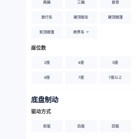
两厢
三厢
掀背
旅行车
硬顶跑车
硬顶敞篷
软顶敞篷
跨界车
座位数
2座
4座
5座
6座
7座
7座以上
底盘制动
驱动方式
前驱
后驱
四驱