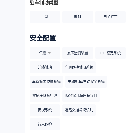
驻车制动类型
手刹
脚刹
电子驻车
安全配置
气囊
胎压监测装置
ESP稳定系统
并线辅助
车道保持辅助系统
车道偏离预警系统
主动刹车/主动安全系统
零胎压继续行驶
ISOFIX儿童座椅接口
夜视系统
道路交通标识识别
行人保护