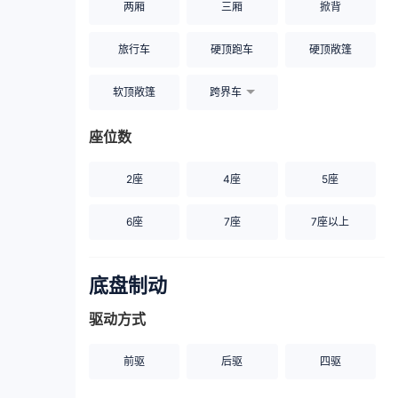
两厢
三厢
掀背
旅行车
硬顶跑车
硬顶敞篷
软顶敞篷
跨界车
座位数
2座
4座
5座
6座
7座
7座以上
底盘制动
驱动方式
前驱
后驱
四驱