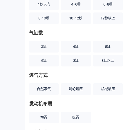
4秒以内
4-6秒
6-8秒
8-10秒
10-12秒
12秒以上
气缸数
3缸
4缸
5缸
6缸
8缸
8缸以上
进气方式
自然吸气
涡轮增压
机械增压
发动机布局
横置
纵置