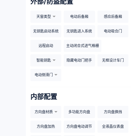
外部/防盗配置
天窗类型
电动后备厢
感应后备厢
无钥匙启动系统
无钥匙进入系统
电动吸合门
远程启动
主动闭合式进气格栅
智能钥匙
隐藏电动门把手
无框设计车门
电动侧滑门
内部配置
方向盘材质
多功能方向盘
方向盘换挡
方向盘加热
方向盘电动调节
全液晶仪表盘