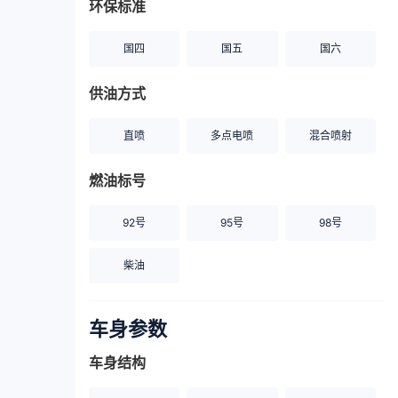
环保标准
国四
国五
国六
供油方式
直喷
多点电喷
混合喷射
燃油标号
92号
95号
98号
柴油
车身参数
车身结构