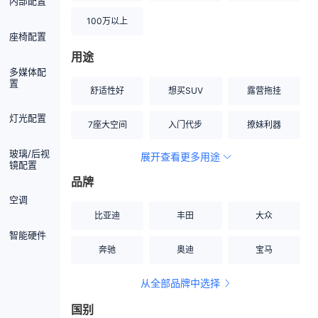
内部配置
100万以上
座椅配置
用途
多媒体配
置
舒适性好
想买SUV
露营拖挂
灯光配置
7座大空间
入门代步
撩妹利器
玻璃/后视
展开查看更多用途
创业伙伴
空间宽敞
硬派越野
镜配置
品牌
内饰做工上乘
适合女性
改装潜力股
空调
比亚迪
丰田
大众
节能先锋
居家旅行
小钢炮
智能硬件
奔驰
奥迪
宝马
安全性高
商务行政
走出校园
从全部品牌中选择
家用座驾
自吸大排量
国别