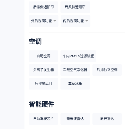
后排侧遮阳帘
后风挡遮阳帘
外后视镜功能
内后视镜功能
空调
自动空调
车内PM2.5过滤装置
负离子发生器
车载空气净化器
后排独立空调
后排出风口
车载冰箱
智能硬件
自动驾驶芯片
毫米波雷达
激光雷达