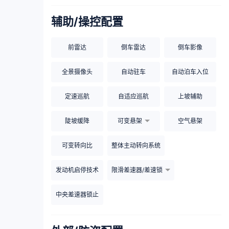
辅助/操控配置
前雷达
倒车雷达
倒车影像
全景摄像头
自动驻车
自动泊车入位
定速巡航
自适应巡航
上坡辅助
陡坡缓降
可变悬架
空气悬架
可变转向比
整体主动转向系统
发动机启停技术
限滑差速器/差速锁
中央差速器锁止