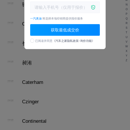
M
驰远
N
O
P
一汽奥迪
将选择本地经销商提供报价服务
Q
Cupra
R
S
获取最低成交价
T
U
已阅读并同意
《汽车之家隐私政策-询价功能》
V
长江EV
W
X
Y
Z
昶洧
Caterham
Czinger
Continental