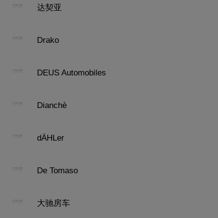
达契亚
Drako
DEUS Automobiles
Dianchè
dÄHLer
De Tomaso
大驰房车