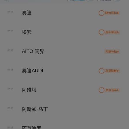
成交价
3*.26
万
成交价
3*.35
万
1*.72
万
奥迪
降价详情
埃安
购车帮选
AITO 问界
高额补贴
奥迪AUDI
直播讲解
阿维塔
底价选车
阿斯顿·马丁
阿莫迪罗