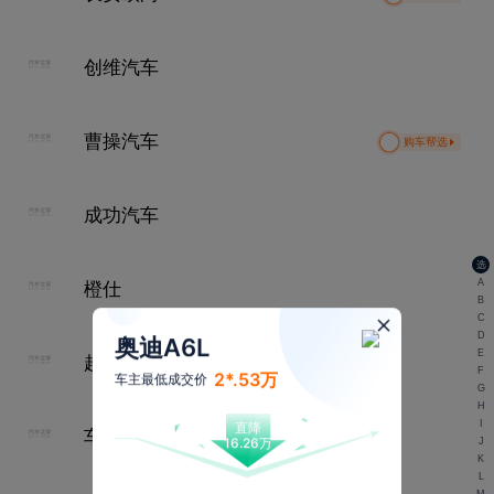
创维汽车
曹操汽车
购车帮选
成功汽车
选
A
橙仕
B
C
D
奥迪A6L
E
超境汽车
F
2*.53万
车主最低成交价
G
H
I
直降
车驰汽车
16.26万
J
K
L