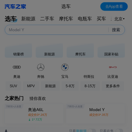
星愿
选车
去App查看
奥迪A6L
选车
新能源
二手车
摩托车
电瓶车
买车
新车特卖
北京
奔驰E级
Model Y
搜索
销量榜
新能源
摩托车
国家补贴
奥迪
奔驰
宝马
特斯拉
比亚迪
SUV
MPV
新能源
5-8万
8-15万
更多条件
之家热门
猜你喜欢
78331
+人在查
73021
+人在查
奥迪A6L
Model Y
成交价
2*.65
万
成交价
2*.35
万
1*.84
万
成交价
2*.53
万
成交价
2*.85
万
1*.26
万
A
只看
新能源
只看在售