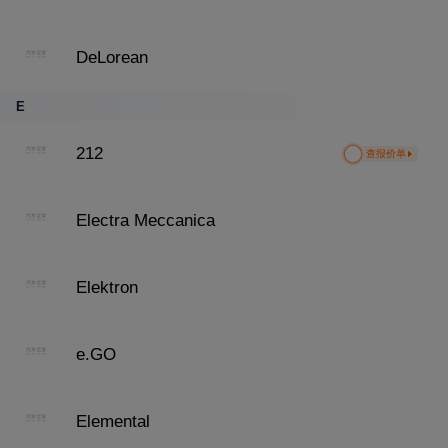
DeLorean
E
212
查报价单
Electra Meccanica
Elektron
e.GO
Elemental