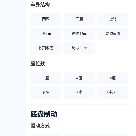
车身结构
两厢
三厢
掀背
旅行车
硬顶跑车
硬顶敞篷
软顶敞篷
跨界车
座位数
2座
4座
5座
6座
7座
7座以上
底盘制动
驱动方式