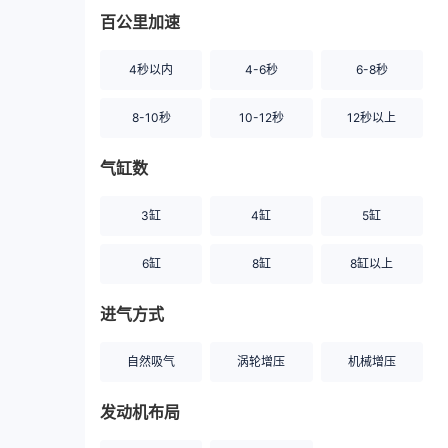
百公里加速
4秒以内
4-6秒
6-8秒
8-10秒
10-12秒
12秒以上
气缸数
3缸
4缸
5缸
6缸
8缸
8缸以上
进气方式
自然吸气
涡轮增压
机械增压
发动机布局