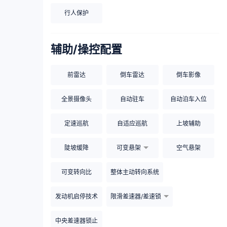
行人保护
辅助/操控配置
前雷达
倒车雷达
倒车影像
全景摄像头
自动驻车
自动泊车入位
定速巡航
自适应巡航
上坡辅助
陡坡缓降
可变悬架
空气悬架
可变转向比
整体主动转向系统
发动机启停技术
限滑差速器/差速锁
中央差速器锁止