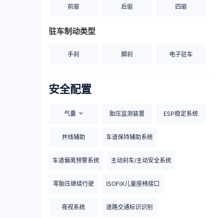
前驱
后驱
四驱
驻车制动类型
手刹
脚刹
电子驻车
安全配置
气囊
胎压监测装置
ESP稳定系统
并线辅助
车道保持辅助系统
车道偏离预警系统
主动刹车/主动安全系统
零胎压继续行驶
ISOFIX儿童座椅接口
夜视系统
道路交通标识识别