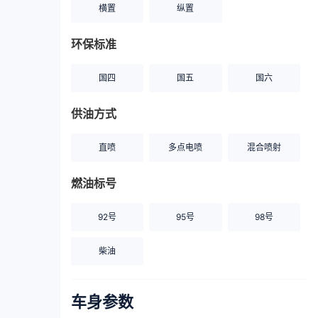
横置
纵置
环保标准
国四
国五
国六
供油方式
直喷
多点电喷
混合喷射
燃油标号
92号
95号
98号
柴油
车身参数