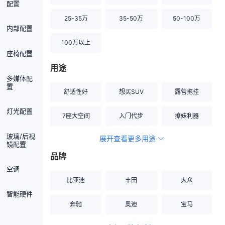
配置
25-35万
35-50万
50-100万
内部配置
100万以上
座椅配置
用途
多媒体配
置
舒适性好
想买SUV
露营拖挂
灯光配置
7座大空间
入门代步
撩妹利器
玻璃/后视
展开查看更多用途
创业伙伴
空间宽敞
硬派越野
镜配置
品牌
内饰做工上乘
适合女性
改装潜力股
空调
比亚迪
丰田
大众
节能先锋
居家旅行
小钢炮
智能硬件
奔驰
奥迪
宝马
安全性高
商务行政
走出校园