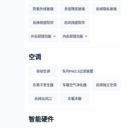
防紫外线玻璃
多层隔音玻璃
后排隐私玻璃
后排侧遮阳帘
后风挡遮阳帘
外后视镜功能
内后视镜功能
空调
自动空调
车内PM2.5过滤装置
负离子发生器
车载空气净化器
后排独立空调
后排出风口
车载冰箱
智能硬件