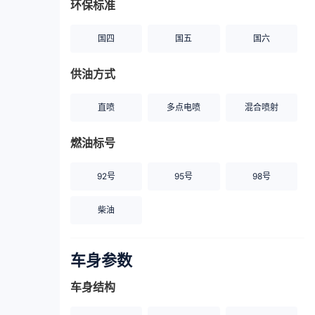
环保标准
国四
国五
国六
供油方式
直喷
多点电喷
混合喷射
燃油标号
92号
95号
98号
柴油
车身参数
车身结构