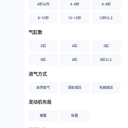
4秒以内
4-6秒
6-8秒
8-10秒
10-12秒
12秒以上
气缸数
3缸
4缸
5缸
6缸
8缸
8缸以上
进气方式
自然吸气
涡轮增压
机械增压
发动机布局
横置
纵置