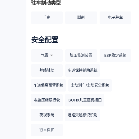
驻车制动类型
手刹
脚刹
电子驻车
安全配置
气囊
胎压监测装置
ESP稳定系统
并线辅助
车道保持辅助系统
车道偏离预警系统
主动刹车/主动安全系统
零胎压继续行驶
ISOFIX儿童座椅接口
夜视系统
道路交通标识识别
行人保护