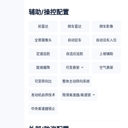
辅助/操控配置
前雷达
倒车雷达
倒车影像
全景摄像头
自动驻车
自动泊车入位
定速巡航
自适应巡航
上坡辅助
陡坡缓降
可变悬架
空气悬架
可变转向比
整体主动转向系统
发动机启停技术
限滑差速器/差速锁
中央差速器锁止