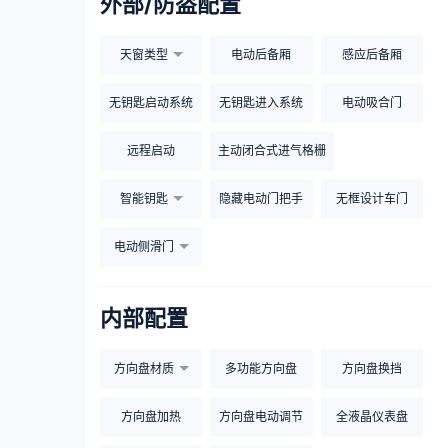
外部/防盗配置
天窗类型
电动后备厢
感应后备厢
无钥匙启动系统
无钥匙进入系统
电动吸合门
远程启动
主动闭合式进气格栅
智能钥匙
隐藏电动门把手
无框设计车门
电动侧滑门
内部配置
方向盘材质
多功能方向盘
方向盘换挡
方向盘加热
方向盘电动调节
全液晶仪表盘