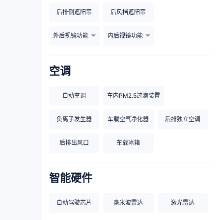
后排侧遮阳帘
后风挡遮阳帘
外后视镜功能
内后视镜功能
空调
自动空调
车内PM2.5过滤装置
负离子发生器
车载空气净化器
后排独立空调
后排出风口
车载冰箱
智能硬件
自动驾驶芯片
毫米波雷达
激光雷达