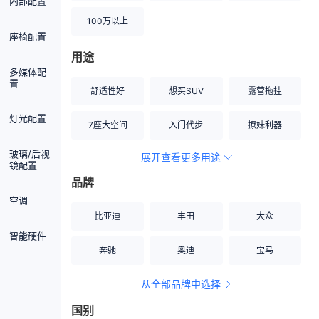
内部配置
100万以上
座椅配置
用途
多媒体配
置
舒适性好
想买SUV
露营拖挂
灯光配置
7座大空间
入门代步
撩妹利器
玻璃/后视
展开查看更多用途
创业伙伴
空间宽敞
硬派越野
镜配置
品牌
内饰做工上乘
适合女性
改装潜力股
空调
比亚迪
丰田
大众
节能先锋
居家旅行
小钢炮
智能硬件
奔驰
奥迪
宝马
安全性高
商务行政
走出校园
从全部品牌中选择
家用座驾
自吸大排量
国别