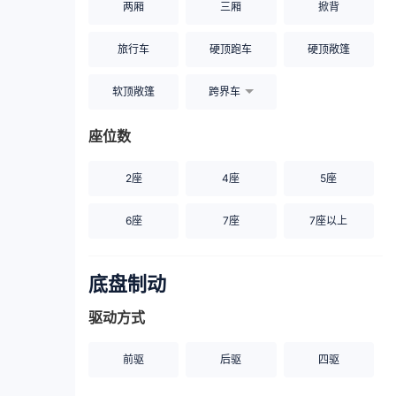
两厢
三厢
掀背
旅行车
硬顶跑车
硬顶敞篷
软顶敞篷
跨界车
座位数
2座
4座
5座
6座
7座
7座以上
底盘制动
驱动方式
前驱
后驱
四驱