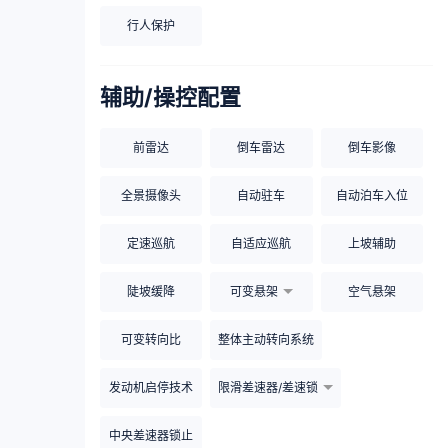
行人保护
辅助/操控配置
前雷达
倒车雷达
倒车影像
全景摄像头
自动驻车
自动泊车入位
定速巡航
自适应巡航
上坡辅助
陡坡缓降
可变悬架
空气悬架
可变转向比
整体主动转向系统
发动机启停技术
限滑差速器/差速锁
中央差速器锁止