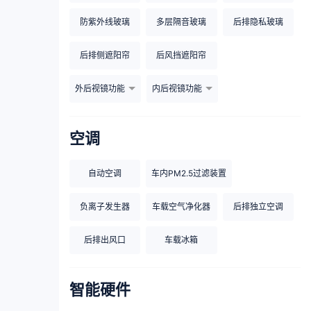
防紫外线玻璃
多层隔音玻璃
后排隐私玻璃
后排侧遮阳帘
后风挡遮阳帘
外后视镜功能
内后视镜功能
空调
自动空调
车内PM2.5过滤装置
负离子发生器
车载空气净化器
后排独立空调
后排出风口
车载冰箱
智能硬件