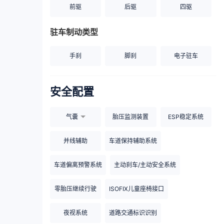
前驱
后驱
四驱
驻车制动类型
手刹
脚刹
电子驻车
安全配置
气囊
胎压监测装置
ESP稳定系统
并线辅助
车道保持辅助系统
车道偏离预警系统
主动刹车/主动安全系统
零胎压继续行驶
ISOFIX儿童座椅接口
夜视系统
道路交通标识识别