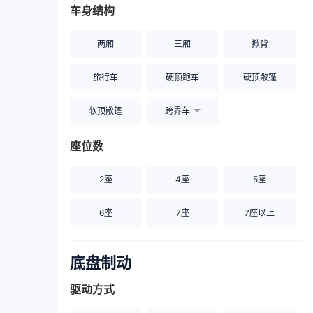
车身结构
两厢
三厢
掀背
旅行车
硬顶跑车
硬顶敞篷
软顶敞篷
跨界车
座位数
2座
4座
5座
6座
7座
7座以上
底盘制动
驱动方式