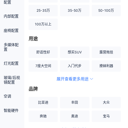
配置
25-35万
35-50万
50-100万
内部配置
100万以上
座椅配置
用途
多媒体配
置
舒适性好
想买SUV
露营拖挂
灯光配置
7座大空间
入门代步
撩妹利器
玻璃/后视
展开查看更多用途
创业伙伴
空间宽敞
硬派越野
镜配置
品牌
内饰做工上乘
适合女性
改装潜力股
空调
比亚迪
丰田
大众
节能先锋
居家旅行
小钢炮
智能硬件
奔驰
奥迪
宝马
安全性高
商务行政
走出校园