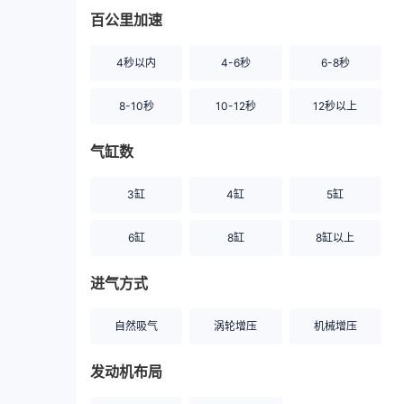
百公里加速
4秒以内
4-6秒
6-8秒
8-10秒
10-12秒
12秒以上
气缸数
3缸
4缸
5缸
6缸
8缸
8缸以上
进气方式
自然吸气
涡轮增压
机械增压
发动机布局