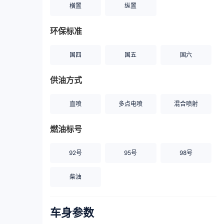
横置
纵置
环保标准
国四
国五
国六
供油方式
直喷
多点电喷
混合喷射
燃油标号
92号
95号
98号
柴油
车身参数