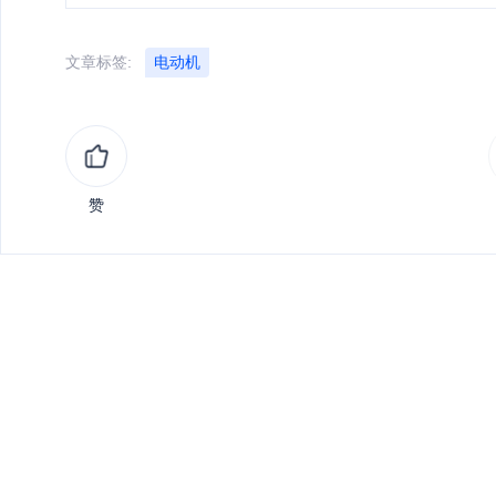
文章标签:
电动机
赞