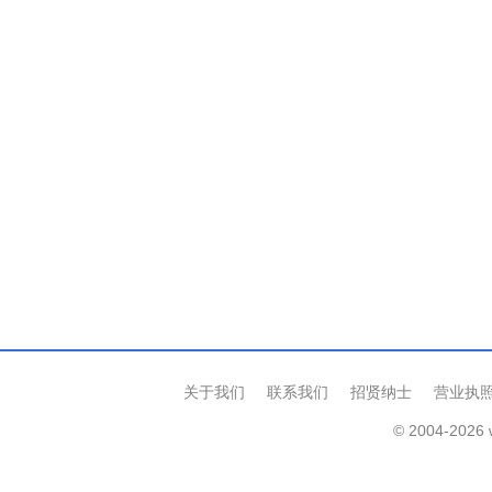
关于我们
联系我们
招贤纳士
营业执
© 2004-2026