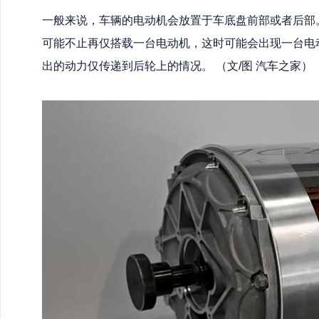
一般来说，车辆的电动机会放置于车底盘前部或者后部
可能不止再仅搭载一台电动机，这时可能会出现一台电
出的动力仅传递到后轮上的情况。 （文/图 汽车之家）