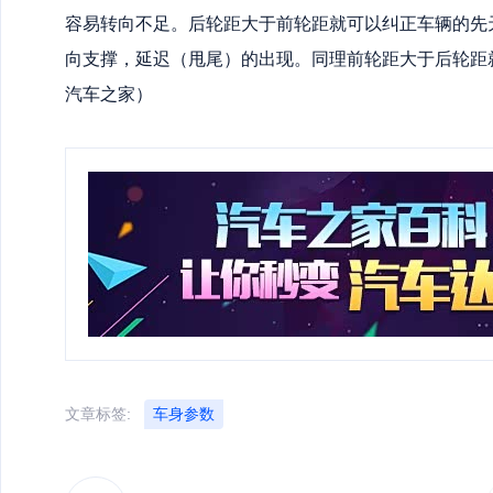
容易转向不足。后轮距大于前轮距就可以纠正车辆的先
向支撑，延迟（甩尾）的出现。同理前轮距大于后轮距
汽车之家）
文章标签:
车身参数