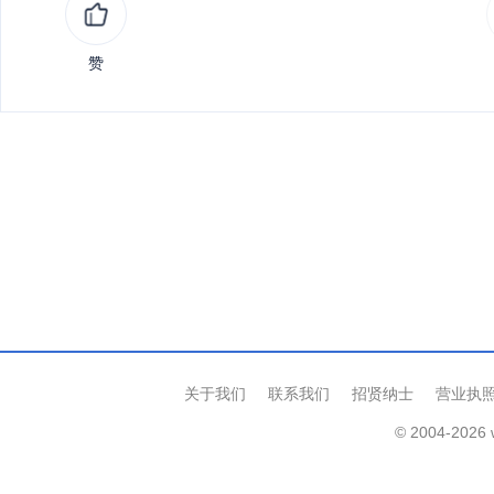
赞
关于我们
联系我们
招贤纳士
营业执
© 2004-2026