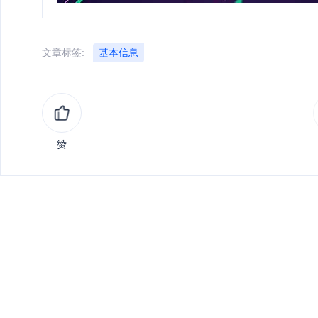
文章标签:
基本信息
赞