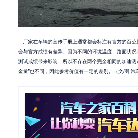
厂家在车辆的宣传手册上通常都会标注有官方的百公
会与官方成绩有差异。因为不同的环境温度、路面状况
测试成绩带来影响，所以不存在两个完全相同的加速测
金量”也不同，因此参考价值有一定的差别。（文/图 汽