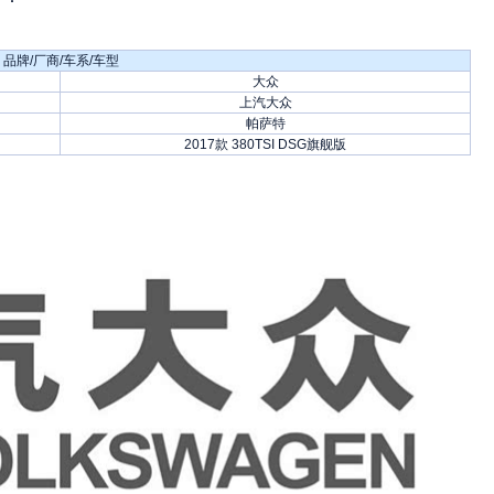
品牌/厂商/车系/车型
大众
上汽大众
帕萨特
2017款 380TSI DSG旗舰版