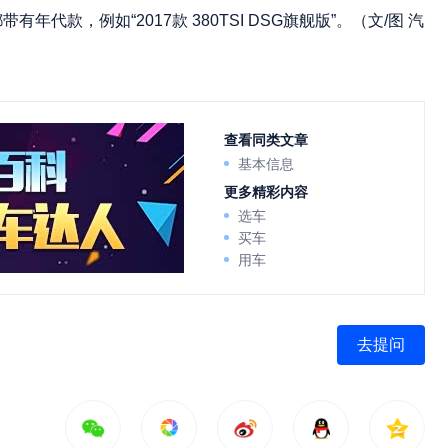
款，例如“2017款 380TSI DSG旗舰版”。（文/图 汽
查看同类文章
基本信息
更多精彩内容
选车
买车
用车
去提问