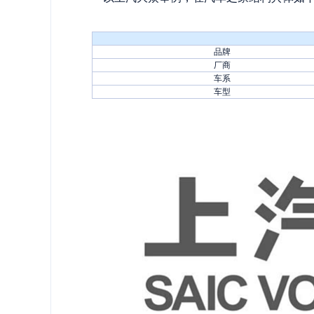
品牌
厂商
车系
车型