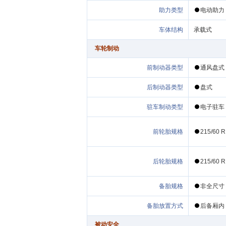
类型
电动
车体结构
车轮制动
类型
通
盘式
类型
盘式
制动类型
电子
215/60 
215/60 
非
放置方式
后备厢内
被动安全