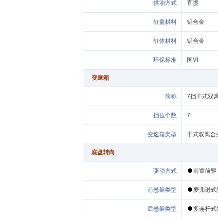
方式
材料
材料
环保标准
国VI
变速箱
简称
7挡干式双
挡位个数
7
变速箱类型
干式双离合变
底盘转向
驱动方式
前
类型
式
类型
式