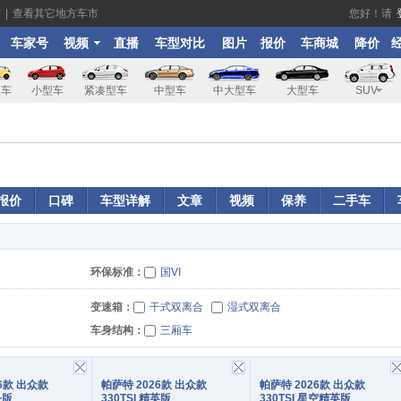
市
|
查看其它地方车市
您好！请
车家号
视频
直播
车型对比
图片
报价
车商城
降价
型车
小型车
紧凑型车
中型车
中大型车
大型车
SUV
报价
口碑
车型详解
文章
视频
保养
二手车
环保标准：
国VI
变速箱：
干式双离合
湿式双离合
车身结构：
三厢车
6款 出众款
2026款 出众款
2026款 出众款
务
330TSI 精英
330TSI 星空精英