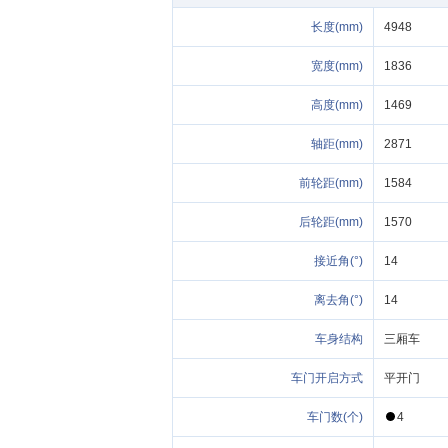
(mm)
4948
(mm)
1836
(mm)
1469
(mm)
2871
(mm)
1584
(mm)
1570
接近角(°)
14
离去角(°)
14
车身结构
三厢车
车门开启方式
平开门
(个)
4