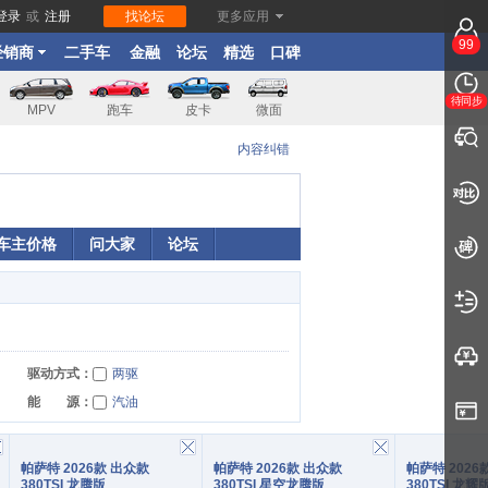
登录
或
注册
找论坛
更多应用
99
经销商
二手车
金融
论坛
精选
口碑
待同步
MPV
跑车
皮卡
微面
内容纠错
车主价格
问大家
论坛
驱动方式：
两驱
能
源：
汽油
2026款 出众款
2026款 出众款
2026
380TSI 龙腾
380TSI 星空龙腾
380TSI 龙耀