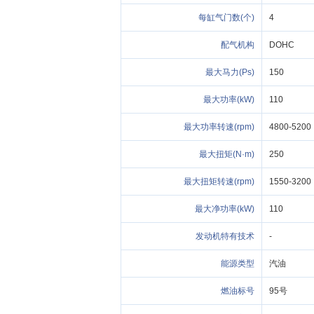
每缸
(个)
4
DOHC
最大马力(Ps)
150
最大功率(kW)
110
最大功率转速(rpm)
4800-5200
最大扭矩(N·m)
250
最大扭矩转速(rpm)
1550-3200
最大净功率(kW)
110
发动机特有技术
-
能源类型
汽油
标
95