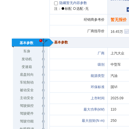
隐藏暂无内容参数
注：
标配
选配 -无
暂无报价
经销商参考价
厂商指导价
16.45
基本参数
基本参数
车身
厂
上汽
发动机
级别
变速箱
底盘转向
能源类型
汽油
车轮制动
环保标准
国VI
被动安全
主动安全
上市
2025.09
驾驶操控
最大功率(kW)
110
驾驶硬件
最大扭矩(N·m)
250
驾驶功能