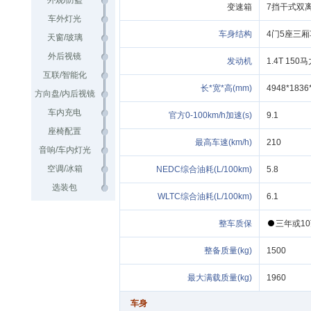
外观/防盗
变速箱
7挡干式双
车外灯光
车身结构
4门5座三厢
天窗/玻璃
外后视镜
发动机
1.4T 150马
互联/智能化
长*宽*高(mm)
4948*1836
方向盘/内后视镜
车内充电
官方0-100km/h加速(s)
9.1
座椅配置
最高车速(km/h)
210
音响/车内灯光
空调/冰箱
NEDC
(L/100km)
5.8
选装包
WLTC
(L/100km)
6.1
整车
三
10
(kg)
1500
最大满载
(kg)
1960
车身