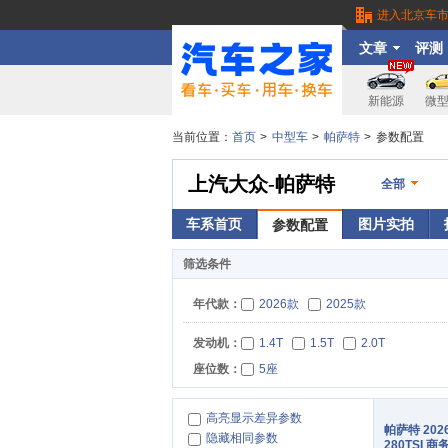
进入北京车
文章
评测
新能源
微
当前位置：
首页
>
中型车
>
帕萨特
>
参数配置
上汽大众-帕萨特
全部
车系首页
图片实拍
参数配置
筛选条件
年代款：
2026款
2025款
发动机：
1.4T
1.5T
2.0T
座位数：
5座
高亮显示差异参数
202
隐藏相同参数
280TSI