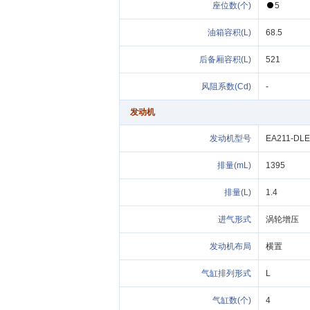
座位数(个)
5
(L)
68.5
后备厢
(L)
521
阻系数(Cd)
-
发动机
发动机型
EA211-DLE
(mL)
1395
(L)
1.4
进气形式
发动机布局
横置
形式
L
数(个)
4