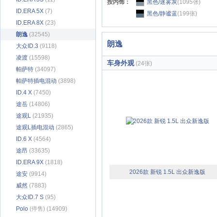
按内饰：
黑色/迷雾灰
(1095张)
ID.ERA 5X
(7)
黑色/静谧蓝
(199张)
ID.ERA 8X
(23)
朗逸
(32545)
朗逸
大众ID.3
(9118)
凌渡
(15598)
车身外观
(24张)
帕萨特
(34097)
帕萨特插电混动
(3898)
ID.4 X
(7450)
途岳
(14806)
途观L
(21935)
途观L插电混动
(2865)
ID.6 X
(4564)
途昂
(33635)
ID.ERA 9X
(1818)
2026款 新锐 1.5L 出众新逸版
途安
(9914)
威然
(7883)
大众ID.7 S
(95)
Polo
(停售) (14909)