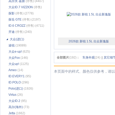
高尔夫·嘉旅
(停售) (4407)
大众ID.7 VIZZION
(停售)
(1771)
探影
(停售) (2778)
探岳 GTE
(停售) (2197)
ID.6 CROZZ
(停售) (4711)
开迪
(停售) (240)
大众(进口)
2026款 新锐 1.5L 出众新逸版
途锐
(19089)
大众e-up!
(625)
全部图片
(192)
：
车身外观
(24)
|
其它细
大众Fox
(146)
大众up!
(1125)
Ameo
(14)
本页面中的样式、颜色仅供参考，请以
ID.EVERY1
(95)
ID.POLO
(296)
Polo(进口)
(1926)
Virtus
(26)
大众ID.2
(95)
高尔(海外)
(73)
Jetta
(1662)