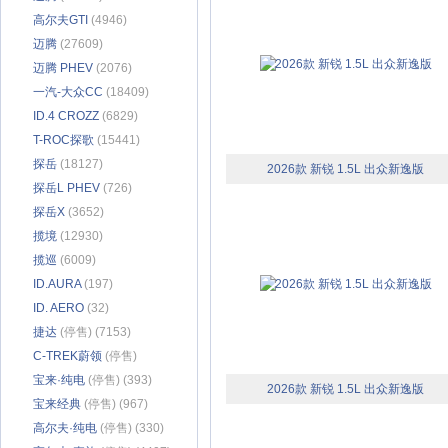
高尔夫GTI
(4946)
迈腾
(27609)
迈腾 PHEV
(2076)
一汽-大众CC
(18409)
ID.4 CROZZ
(6829)
T-ROC探歌
(15441)
探岳
(18127)
2026款 新锐 1.5L 出众新逸版
探岳L PHEV
(726)
探岳X
(3652)
揽境
(12930)
揽巡
(6009)
ID.AURA
(197)
ID. AERO
(32)
捷达
(停售) (7153)
C-TREK蔚领
(停售)
(2389)
宝来·纯电
(停售) (393)
2026款 新锐 1.5L 出众新逸版
宝来经典
(停售) (967)
高尔夫·纯电
(停售) (330)