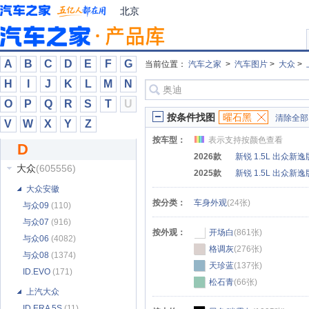
DS
(24533)
北京
达契亚
(2487)
大乘汽车
(1946)
大驰房车
(4)
A
B
C
D
E
F
G
当前位置：
汽车之家
>
汽车图片
>
大众
>
大迪
(6)
H
I
J
K
L
M
N
大发
(1111)
O
P
Q
R
S
T
U
大力牛魔王
(1149)
按条件找图
曜石黑
清除全部
V
W
X
Y
Z
大通
(107913)
按车型：
表示支持按颜色查看
D
大运
(7124)
2026款
新锐 1.5L 出众新逸
大众
(605556)
2025款
新锐 1.5L 出众新逸
大众安徽
按分类：
车身外观
(24张)
与众09
(110)
与众07
(916)
按外观：
开场白
(861张)
与众06
(4082)
格调灰
(276张)
与众08
(1374)
天珍蓝
(137张)
ID.EVO
(171)
松石青
(66张)
上汽大众
ID.ERA 5S
(11)