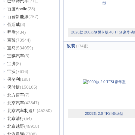
巴菲特汽车
(771)
百度Apollo
(28)
百智新能源
(757)
佰斯威
(3)
拜腾
(434)
2026款 200万辆悦享版 40 TFSI 豪华动
宝骏
(73944)
型
改装
(174张)
宝马
(534059)
宝骐汽车
(3)
宝腾
(8)
宝沃
(7616)
保斐利
(195)
保时捷
(150105)
北方房车
(7)
北京汽车
(42847)
北京汽车制造厂
(45250)
2009款 2.0 TFSI 豪华型
北京清行
(54)
北京越野
(45918)
北汽昌河
(7708)