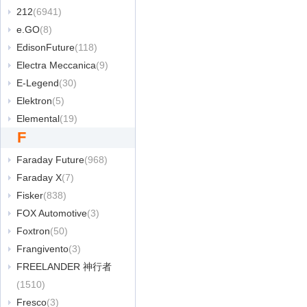
212
(6941)
e.GO
(8)
EdisonFuture
(118)
Electra Meccanica
(9)
E-Legend
(30)
Elektron
(5)
Elemental
(19)
F
Faraday Future
(968)
Faraday X
(7)
Fisker
(838)
FOX Automotive
(3)
Foxtron
(50)
Frangivento
(3)
FREELANDER 神行者
(1510)
Fresco
(3)