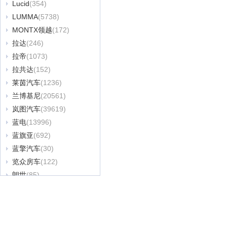
Lucid
(354)
LUMMA
(5738)
MONTX领越
(172)
拉达
(246)
拉帝
(1073)
拉共达
(152)
莱茵汽车
(1236)
兰博基尼
(20561)
岚图汽车
(39619)
蓝电
(13996)
蓝旗亚
(692)
蓝擎汽车
(30)
览众房车
(122)
朗世
(85)
劳斯莱斯
(22865)
乐道
(16743)
雷驰汽车
(2450)