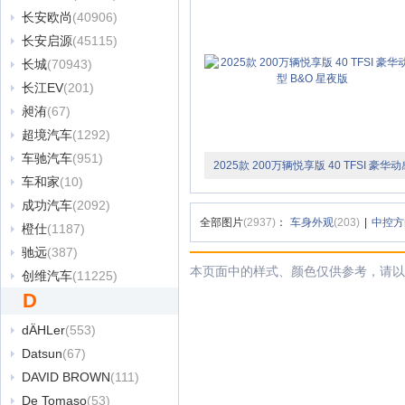
长安欧尚
(40906)
长安启源
(45115)
长城
(70943)
长江EV
(201)
昶洧
(67)
超境汽车
(1292)
车驰汽车
(951)
2025款 200万辆悦享版 40 TFSI 豪华动
车和家
(10)
型 B&O 星夜版
成功汽车
(2092)
全部图片
(2937)
：
车身外观
(203)
|
中控方
橙仕
(1187)
驰远
(387)
本页面中的样式、颜色仅供参考，请以
创维汽车
(11225)
D
dÄHLer
(553)
Datsun
(67)
DAVID BROWN
(111)
De Tomaso
(53)