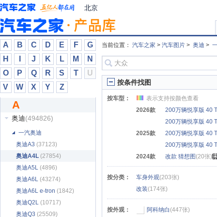
阿娜亚
(367)
北京
阿斯顿·马丁
(30166)
阿维塔
(37165)
埃安
(72775)
A
B
C
D
E
F
G
当前位置：
汽车之家
>
汽车图片
>
奥迪
>
埃尚
(1372)
H
I
J
K
L
M
N
艾康尼克
(409)
O
P
Q
R
S
T
U
爱驰
(3384)
按条件找图
V
W
X
Y
Z
安徽猎豹
(5)
按车型：
表示支持按颜色查看
A
安凯客车
(154)
2026款
200万辆悦享版 40 
奥迪
(494826)
200万辆悦享版 40 
一汽奥迪
2025款
200万辆悦享版 40 
奥迪A3
(37123)
200万辆悦享版 40 
奥迪A4L
(27854)
2024款
改款 猜想图
(20张)
奥迪A5L
(4896)
按分类：
车身外观
(203张)
奥迪A6L
(43274)
改装
(174张)
奥迪A6L e-tron
(1842)
奥迪Q2L
(10717)
按外观：
阿科纳白
(447张)
奥迪Q3
(25509)