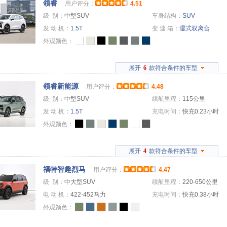
领睿
用户评分：
4.51
级 别：
中型SUV
车身结构：
SUV
发 动 机：
1.5T
变 速 箱：
湿式双离合
外观颜色：
展开
6
款符合条件的车型
领睿新能源
用户评分：
4.48
级 别：
中型SUV
续航里程：
115公里
发 动 机：
1.5T
充电时间：
快充0.23小时
外观颜色：
展开
4
款符合条件的车型
福特智趣烈马
用户评分：
4.47
级 别：
中大型SUV
续航里程：
220-650公里
电 动 机：
422-452马力
充电时间：
快充0.38小时
外观颜色：