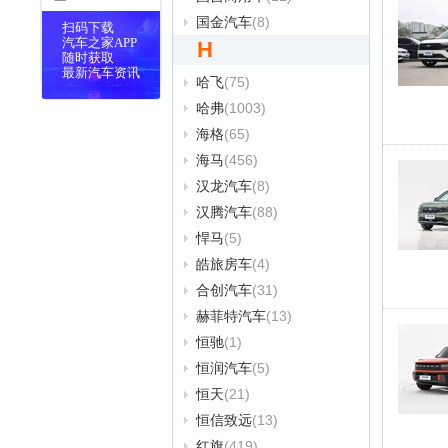
国金汽车
(8)
扫码下载
汽车之家APP
H
随时获取
最新汽车资讯
哈飞
(75)
哈弗
(1003)
海格
(65)
海马
(456)
汉龙汽车
(8)
汉腾汽车
(88)
悍马
(5)
皓旅房车
(4)
合创汽车
(31)
赫菲特汽车
(13)
恒驰
(1)
恒润汽车
(5)
恒天
(21)
恒信致远
(13)
红旗
(419)