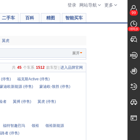
登录
网站导航
更多
99
二手车
百科
精图
智能买车
待同步
翼虎
展开
共
45
个车系
1512
款车型 |
进入品牌官网
(停售)
福克斯Active (停售)
蒙迪欧新能源 (停售)
蒙迪欧-致胜 (停售)
险者
翼搏 (停售)
翼虎 (停售)
福特智趣烈马
领裕
领裕新能源
路者 (停售)