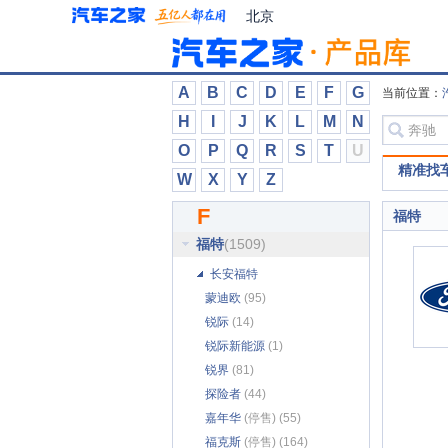
Faraday Future
(3)
北京
FREELANDER 神行者
(1)
法拉利
(47)
方程豹
(51)
A
B
C
D
E
F
G
当前位置：
飞碟汽车
(41)
H
I
J
K
L
M
N
飞翔
(1)
O
P
Q
R
S
T
U
菲亚特
(109)
精准找
W
X
Y
Z
丰田
(1890)
F
福特
福迪
(102)
福特
(1509)
长安福特
蒙迪欧
(95)
锐际
(14)
锐际新能源
(1)
锐界
(81)
探险者
(44)
嘉年华
(停售) (55)
福克斯
(停售) (164)