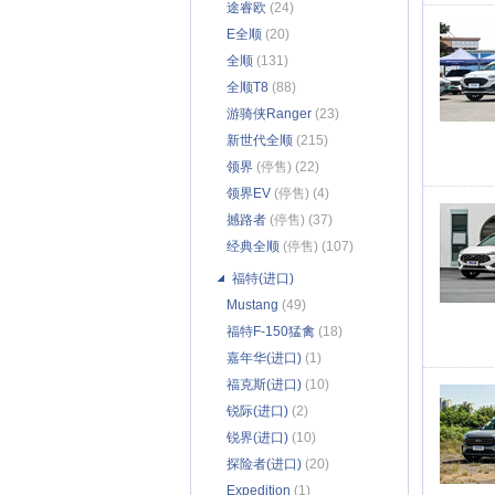
途睿欧
(24)
E全顺
(20)
全顺
(131)
全顺T8
(88)
游骑侠Ranger
(23)
新世代全顺
(215)
领界
(停售) (22)
领界EV
(停售) (4)
撼路者
(停售) (37)
经典全顺
(停售) (107)
福特(进口)
Mustang
(49)
福特F-150猛禽
(18)
嘉年华(进口)
(1)
福克斯(进口)
(10)
锐际(进口)
(2)
锐界(进口)
(10)
探险者(进口)
(20)
Expedition
(1)