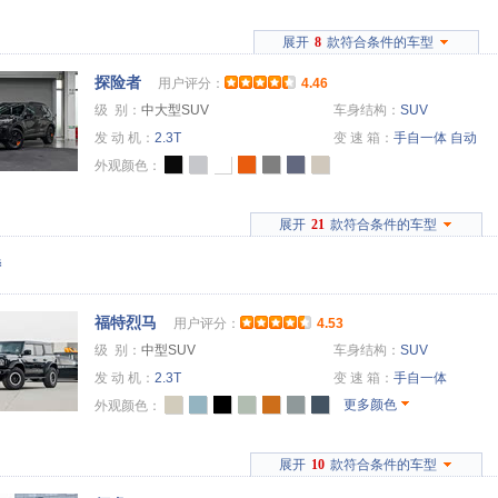
展开
8
款符合条件的车型
探险者
用户评分：
4.46
级 别：
中大型SUV
车身结构：
SUV
发 动 机：
2.3T
变 速 箱：
手自一体
自动
外观颜色：
展开
21
款符合条件的车型
特
福特烈马
用户评分：
4.53
级 别：
中型SUV
车身结构：
SUV
发 动 机：
2.3T
变 速 箱：
手自一体
更多颜色
外观颜色：
展开
10
款符合条件的车型