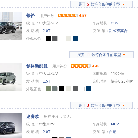
展开
5
款符合条件的车型
领裕
用户评分：
4.57
级 别：
中大型SUV
车身结构：
SUV
发 动 机：
2.0T
变 速 箱：
湿式双离合
外观颜色：
展开
11
款符合条件的车型
领裕新能源
用户评分：
4.48
级 别：
中大型SUV
续航里程：
110公里
发 动 机：
1.5T
充电时间：
快充0.23小时
外观颜色：
展开
3
款符合条件的车型
途睿欧
用户评分 ：
暂无
级 别：
中型MPV
车身结构：
MPV
发 动 机：
2.0T
变 速 箱：
自动