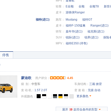
MPV：
途睿欧
轻客：
E全顺
全顺
全顺T8
新世
皮卡：
游骑侠Ranger
福特(进口)
跑车：
Mustang
福特GT
皮卡：
福特F-150猛禽
Ranger(进口)
轿车：
嘉年华(进口)
福克斯(进口)
SUV：
锐际(进口)
锐界(进口)
探险者
MPV：
福特E350 (停售)
停售
特
蒙迪欧
用户评分：
4.45
级 别：
中型车
车身结构：
三厢
掀背
发 动 机：
1.5T
2.0T
变 速 箱：
无级
自动
更多颜色
外观颜色：
展开
10
款符合条件的车型