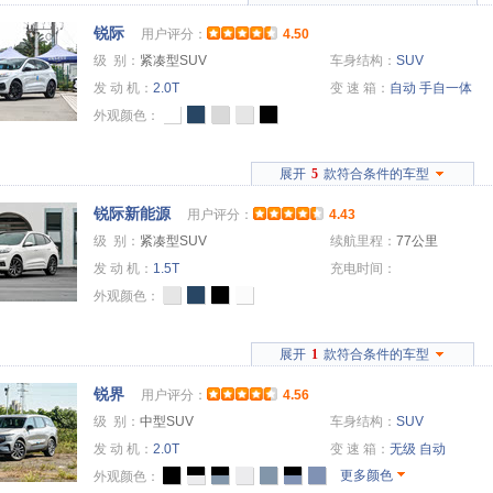
锐际
用户评分：
4.50
级 别：
紧凑型SUV
车身结构：
SUV
发 动 机：
2.0T
变 速 箱：
自动
手自一体
外观颜色：
展开
5
款符合条件的车型
锐际新能源
用户评分：
4.43
级 别：
紧凑型SUV
续航里程：
77公里
发 动 机：
1.5T
充电时间：
外观颜色：
展开
1
款符合条件的车型
锐界
用户评分：
4.56
级 别：
中型SUV
车身结构：
SUV
发 动 机：
2.0T
变 速 箱：
无级
自动
更多颜色
外观颜色：