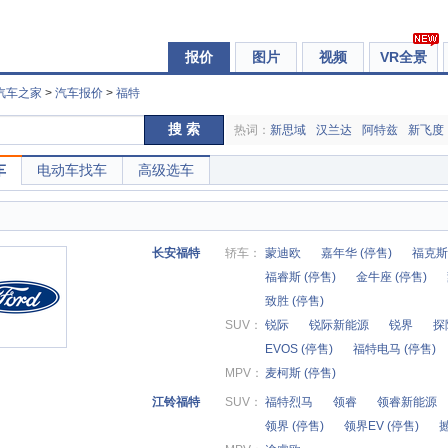
报价
图片
视频
VR全景
汽车之家
>
汽车报价
>
福特
搜 索
热词：
新思域
汉兰达
阿特兹
新飞度
车
电动车找车
高级选车
长安福特
轿车：
蒙迪欧
嘉年华 (停售)
福克斯 
福睿斯 (停售)
金牛座 (停售)
致胜 (停售)
SUV：
锐际
锐际新能源
锐界
探
EVOS (停售)
福特电马 (停售)
MPV：
麦柯斯 (停售)
江铃福特
SUV：
福特烈马
领睿
领睿新能源
领界 (停售)
领界EV (停售)
撼