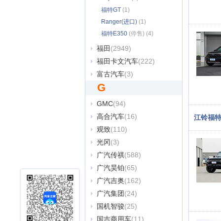
福特GT
(1)
Ranger(进口)
(1)
福特E350
(停售) (4)
福田
(2949)
福田卡文汽车
(222)
富古汽车
(3)
G
GMC
(94)
高合汽车
(16)
江铃福
观致
(110)
光冈
(3)
广汽传祺
(588)
广汽昊铂
(65)
广汽吉奥
(162)
广汽集团
(24)
国机智骏
(25)
国吉商用车
(11)