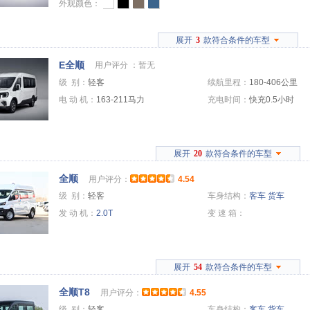
外观颜色：
展开
3
款符合条件的车型
E全顺
用户评分 ：
暂无
级 别：
轻客
续航里程：
180-406公里
电 动 机：
163-211马力
充电时间：
快充0.5小时
展开
20
款符合条件的车型
全顺
用户评分：
4.54
级 别：
轻客
车身结构：
客车
货车
发 动 机：
2.0T
变 速 箱：
展开
54
款符合条件的车型
全顺T8
用户评分：
4.55
级 别：
轻客
车身结构：
客车
货车