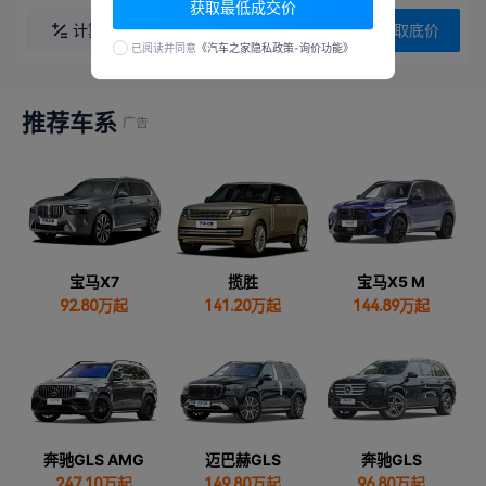
获取最低成交价
计算
对比
联系销售
获取底价
已阅读并同意
《汽车之家隐私政策-询价功能》
推荐车系
宝马X7
揽胜
宝马X5 M
92.80
万起
141.20
万起
144.89
万起
奔驰GLS AMG
迈巴赫GLS
奔驰GLS
247.10
万起
149.80
万起
96.80
万起