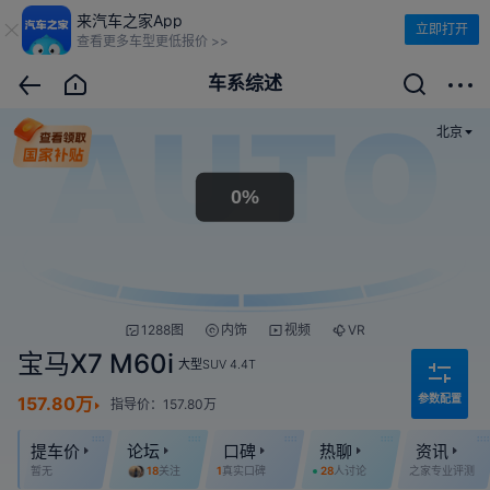
来汽车之家App
立即打开
查看更多车型更低报价 >>
车系综述
北京
1288图
内饰
视频
VR
宝马X7 M60i
大型SUV
4.4T
参数配置
157.80万
指导价：157.80万
提车价
论坛
口碑
热聊
资讯
暂无
18
关注
1
真实口碑
28
人讨论
之家专业评测