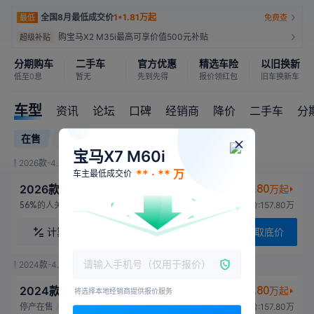
全国8月最低成交价
1*1.81万起
最低
免费查
购宝马X2 M35i最高可享价值500元补贴
超级补贴
分期购车
二手车
官方优惠
精选车险
以旧换新
低至0息
暂无
先到先得
报价领红包
旧车换新车
车型
资讯
论坛
口碑
经销商
降价
二手车
分
在售
2026款
2024款
2023款
宝马X7 M60i
2026款-4.4升 双涡轮增压 530马力 国VI
** · ** 万
车主最低成交价
2026款 xDrive M60i
157.80
万起
新购
的人关注
指导价:157.80万
56%
计算
对比
联系销售
获取底价
2024款-4.4升 双涡轮增压 530马力 国VI
2024款 xDrive M60i
157.80
万起
新购
将选择本地经销商提供报价服务
停产在售
/
的人关注
指导价:157.80万
98%