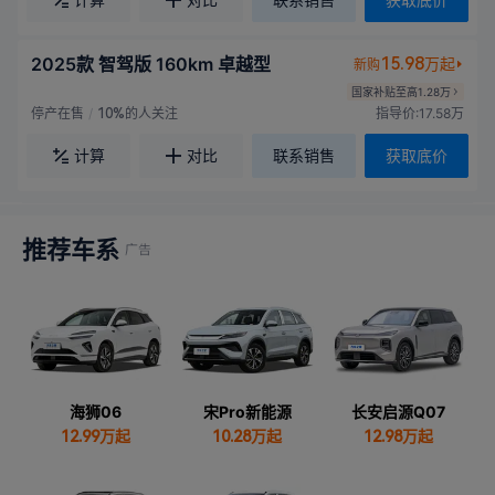
2025款 智驾版 160km 卓越型
15.98
万起
新购
国家补贴至高1.28万
停产在售
/
的人关注
指导价:17.58万
10%
计算
对比
联系销售
获取底价
推荐车系
海狮06
宋Pro新能源
长安启源Q07
12.99
万起
10.28
万起
12.98
万起