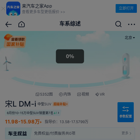
来汽车之家App
立即打开
查看更多车型更低报价 >>
车系综述
北京
5352图
内饰
视频
VR
宋L DM-i
中型SUV
超级补贴
6月份10-15万中型SUV销量第7名
1
参数配置
11.98-15.98万
指导价：13.58-17.5799万
最近推送时间 2026年5月14日
免费权益/付费服务共0项
更多