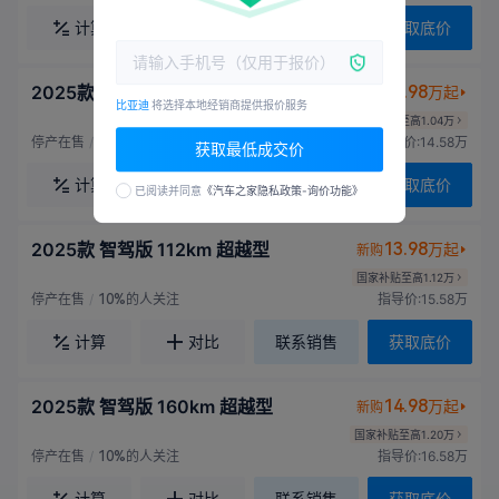
计算
对比
联系销售
获取底价
2025款 智驾版 112km 领先型
12.98
万起
新购
比亚迪
将选择本地经销商提供报价服务
国家补贴至高1.04万
停产在售
/
的人关注
指导价:14.58万
10%
获取最低成交价
计算
对比
联系销售
获取底价
已阅读并同意
《汽车之家隐私政策-询价功能》
2025款 智驾版 112km 超越型
13.98
万起
新购
国家补贴至高1.12万
停产在售
/
的人关注
指导价:15.58万
10%
计算
对比
联系销售
获取底价
2025款 智驾版 160km 超越型
14.98
万起
新购
国家补贴至高1.20万
停产在售
/
的人关注
指导价:16.58万
10%
计算
对比
联系销售
获取底价