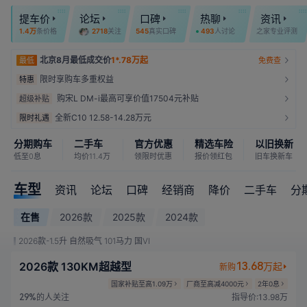
提车价
论坛
口碑
热聊
资讯
1.4万
条价格
2718
关注
545
真实口碑
493
人讨论
之家专业评测
北京8月最低成交价
1*.78万起
最低
免费查
限时享购车多重权益
特惠
购宋L DM-i最高可享价值17504元补贴
超级补贴
全新C10 12.58-14.28万元
限时礼遇
分期购车
二手车
官方优惠
精选车险
以旧换新
低至0息
均价11.4万
领限时优惠
报价领红包
旧车换新车
车型
资讯
论坛
口碑
经销商
降价
二手车
分
在售
2026款
2025款
2024款
2026款-1.5升 自然吸气 101马力 国VI
2026款 130KM超越型
13.68
万起
新购
国家补贴至高1.09万
厂商至高减4000元
2年0息
的人关注
指导价:13.98万
29%