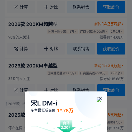
计算
对比
联系销售
获取底价
2026款 200KM超越型
14.38
万起
新购
国家补贴至高1.15万
厂商至高减4000元
2年0息
的人关注
指导价:14.68万
98%
计算
对比
联系销售
获取底价
2026款 200KM卓越型
15.38
万起
新购
国家补贴至高1.23万
厂商至高减4000元
2年0息
的人关注
指导价:15.68万
32%
计算
对比
联系销售
获取底价
宋L DM-i
2025款-1.5升 自然吸气 101马力 国VI
1*.78万
车主最低成交价
2025款 智驾版 75km 领先型
11.98
万起
新购
国家补贴至高9584元
直降
2.20万
停产在售
/
的人关注
指导价:13.58万
10%