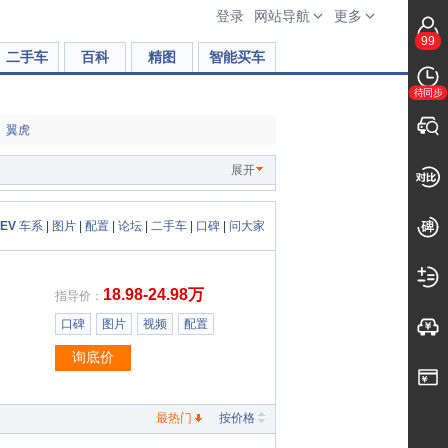
登录
网站导航
更多
99
二手车
百科
精图
智能买车
待同步
翼虎
展开
 EV
车系
|
图片
|
配置
|
论坛
|
二手车
|
口碑
|
问大家
18.98-24.98万
指导价：
口碑
图片
视频
配置
询底价
最热门
按价格