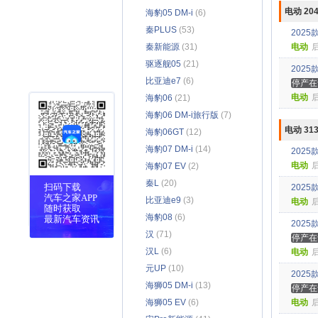
电动 20
海豹05 DM-i
(6)
秦PLUS
(53)
2025
秦新能源
(31)
电动
驱逐舰05
(21)
2025
比亚迪e7
(6)
停产在
电动
海豹06
(21)
海豹06 DM-i旅行版
(7)
电动 31
海豹06GT
(12)
海豹07 DM-i
(14)
2025
电动
海豹07 EV
(2)
秦L
(20)
扫码下载
2025
汽车之家APP
比亚迪e9
(3)
电动
随时获取
海豹08
(6)
最新汽车资讯
2025
汉
(71)
停产在
汉L
(6)
电动
元UP
(10)
2025
海狮05 DM-i
(13)
停产在
海狮05 EV
(6)
电动