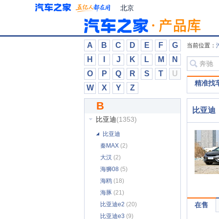
北汽泰普
(7)
北京
北汽威旺
(135)
北汽新能源
(44)
奔驰
(2306)
A
B
C
D
E
F
G
当前位置：
奔腾
(490)
H
I
J
K
L
M
N
本田
(1117)
O
P
Q
R
S
T
U
比德文汽车
(3)
精准找
W
X
Y
Z
比克汽车
(1)
B
比速汽车
(20)
比亚迪
比亚迪
(1353)
比亚迪
秦MAX
(2)
大汉
(2)
海狮08
(5)
海鸥
(18)
海豚
(21)
比亚迪e2
(20)
在售
比亚迪e3
(9)