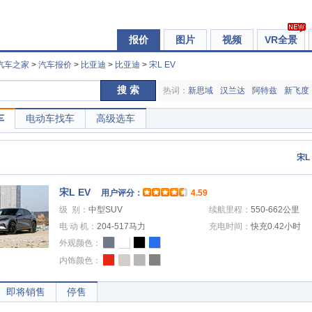
报价
图片
视频
VR全景
汽车之家
>
汽车报价
>
比亚迪
>
比亚迪
>
宋L EV
搜 索
热词：
新思域
汉兰达
阿特兹
新飞度
车
电动车找车
高级选车
宋L
宋L EV
用户评分：
4.59
级 别：
中型SUV
续航里程：
550-662公里
电 动 机：
204-517马力
充电时间：
快充0.42小时
外观颜色：
内饰颜色：
即将销售
停售