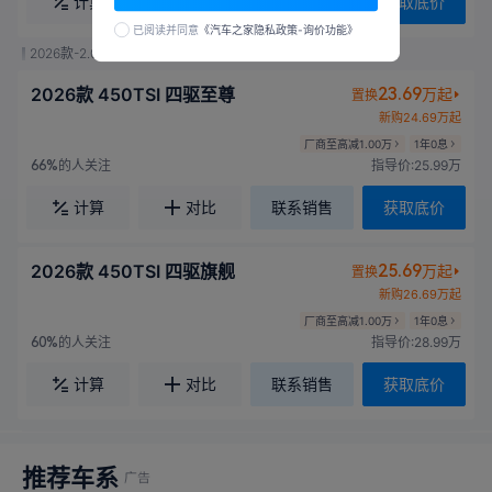
计算
对比
联系销售
获取底价
已阅读并同意
《汽车之家隐私政策-询价功能》
2026款-2.0升 涡轮增压 272马力 国VI
2026款 450TSI 四驱至尊
23.69
万起
置换
新购24.69万起
厂商至高减1.00万
1年0息
的人关注
指导价:25.99万
66%
计算
对比
联系销售
获取底价
2026款 450TSI 四驱旗舰
25.69
万起
置换
新购26.69万起
厂商至高减1.00万
1年0息
的人关注
指导价:28.99万
60%
计算
对比
联系销售
获取底价
推荐车系