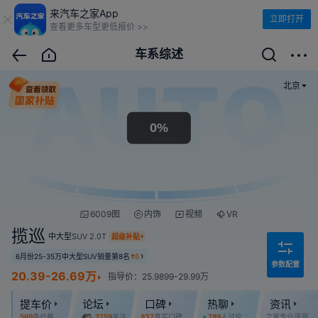
来汽车之家App
立即打开
查看更多车型更低报价 >>
车系综述
北京
6009图
内饰
视频
VR
揽巡
中大型SUV
2.0T
超级补贴
6月份25-35万中大型SUV销量第8名
6
参数配置
20.39-26.69万
指导价：25.9899-29.99万
提车价
论坛
口碑
热聊
资讯
569
条价格
2759
关注
837
真实口碑
789
人讨论
之家专业评测