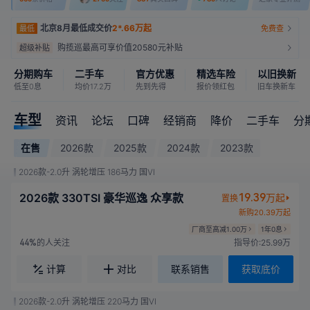
北京8月最低成交价
2*.66万起
最低
免费查
购揽巡最高可享价值20580元补贴
超级补贴
分期购车
二手车
官方优惠
精选车险
以旧换新
低至0息
均价17.2万
先到先得
报价领红包
旧车换新车
车型
资讯
论坛
口碑
经销商
降价
二手车
分
在售
2026款
2025款
2024款
2023款
2026款-2.0升 涡轮增压 186马力 国VI
2026款 330TSI 豪华巡逸 众享款
19.39
万起
置换
新购20.39万起
厂商至高减1.00万
1年0息
的人关注
指导价:25.99万
44%
计算
对比
联系销售
获取底价
2026款-2.0升 涡轮增压 220马力 国VI