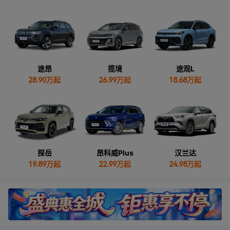
途昂
揽境
途观L
28.90
万起
26.99
万起
18.68
万起
探岳
昂科威Plus
汉兰达
19.89
万起
22.99
万起
24.98
万起