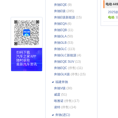
电动 44
奔驰EQE
(9)
奔驰E级
(285)
2025款
奔驰E级新能源
(15)
电动
奔驰EQA
(6)
奔驰EQB
(11)
奔驰GLA
(50)
奔驰GLB
(53)
奔驰GLC
(113)
扫码下载
奔驰GLC新能源
(4)
汽车之家APP
随时获取
奔驰EQE SUV
(13)
最新汽车资讯
奔驰EQC
(停售) (11)
奔驰GLK级
(停售) (15)
福建奔驰
奔驰V级
(30)
威霆
(51)
唯雅诺
(停售) (17)
凌特
(停售) (14)
奔驰(进口)