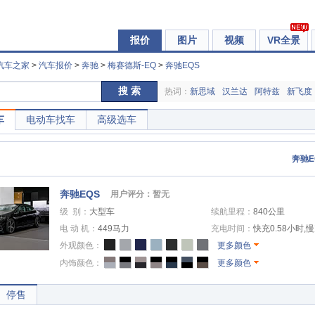
报价
图片
视频
VR全景
汽车之家
>
汽车报价
>
奔驰
>
梅赛德斯-EQ
>
奔驰EQS
搜 索
热词：
新思域
汉兰达
阿特兹
新飞度
车
电动车找车
高级选车
奔驰E
奔驰EQS
用户评分：暂无
级 别：
大型车
续航里程：
840公里
电 动 机：
449马力
充电时间：
快充0.58小时,
外观颜色：
更多颜色
内饰颜色：
更多颜色
停售