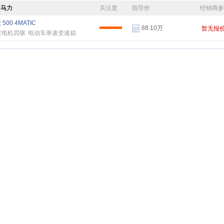
9马力
关注度
指导价
经销商
 500 4MATIC
88.10万
暂无报
双电机四驱
电动车单速变速箱