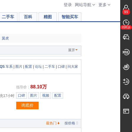
登录
网站导航
更多
99
二手车
百科
精图
智能买车
待同步
翼虎
展开
QS
车系
|
图片
|
配置
|
论坛
|
二手车
|
口碑
|
问大家
88.10万
指导价：
口碑
图片
视频
配置
慢充17小时
询底价
最热门
按价格