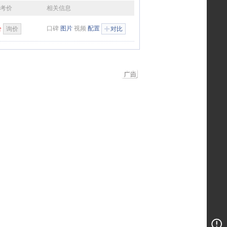
参考价
相关信息
口碑
图片
视频
配置
价
询价
对比