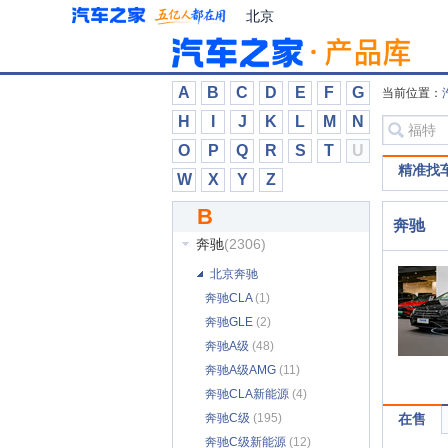
北京汽车制造厂
(573)
北京
北京越野
(204)
北汽昌河
(265)
北汽道达
(3)
A
B
C
D
E
F
G
当前位置：
北汽幻速
(97)
H
I
J
K
L
M
N
北汽瑞翔
(39)
O
P
Q
R
S
T
U
北汽泰普
(7)
精准找
W
X
Y
Z
北汽威旺
(135)
B
北汽新能源
(44)
奔驰
奔驰
(2306)
北京奔驰
奔驰CLA
(1)
奔驰GLE
(2)
奔驰A级
(48)
奔驰A级AMG
(11)
奔驰CLA新能源
(4)
奔驰C级
(195)
在售
奔驰C级新能源
(12)