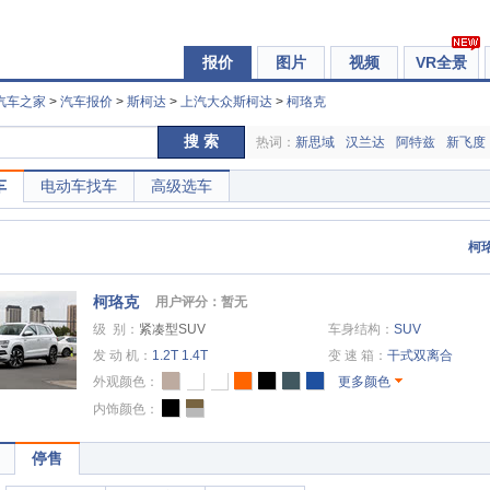
报价
图片
视频
VR全景
汽车之家
>
汽车报价
>
斯柯达
>
上汽大众斯柯达
>
柯珞克
搜 索
热词：
新思域
汉兰达
阿特兹
新飞度
车
电动车找车
高级选车
柯
柯珞克
用户评分：暂无
级 别：
紧凑型SUV
车身结构：
SUV
发 动 机：
1.2T
1.4T
变 速 箱：
干式双离合
外观颜色：
更多颜色
内饰颜色：
停售