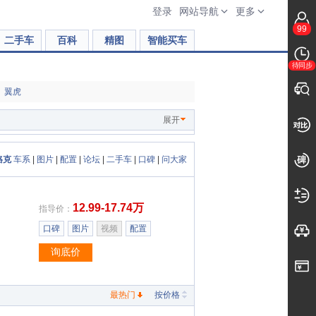
登录
网站导航
更多
99
二手车
百科
精图
智能买车
待同步
翼虎
展开
珞克
车系
|
图片
|
配置
|
论坛
|
二手车
|
口碑
|
问大家
12.99-17.74万
指导价：
口碑
图片
视频
配置
询底价
最热门
按价格