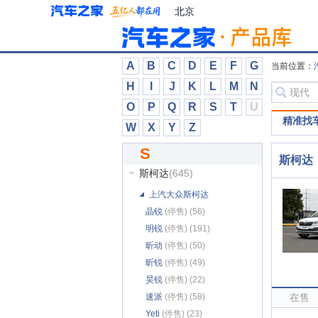
世极
(1)
北京
世爵
(1)
示界
(1)
双环
(82)
A
B
C
D
E
F
G
当前位置：
双龙
(157)
H
I
J
K
L
M
N
思皓
(185)
O
P
Q
R
S
T
U
思铭
(13)
精准找
W
X
Y
Z
斯巴鲁
(369)
S
斯达泰克
(15)
斯柯达
斯柯达
(645)
上汽大众斯柯达
晶锐
(停售) (56)
明锐
(停售) (191)
昕动
(停售) (50)
昕锐
(停售) (49)
昊锐
(停售) (22)
速派
(停售) (58)
在售
Yeti
(停售) (23)