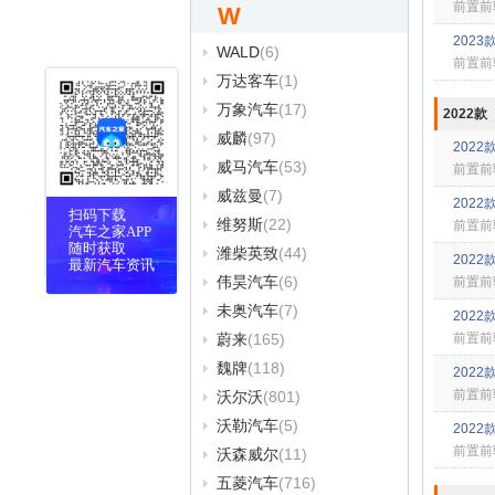
前置前
W
2023款
WALD
(6)
前置前
万达客车
(1)
万象汽车
(17)
2022款
威麟
(97)
2022款
威马汽车
(53)
前置前
威兹曼
(7)
2022
扫码下载
维努斯
(22)
前置前
汽车之家APP
随时获取
潍柴英致
(44)
2022款
最新汽车资讯
伟昊汽车
(6)
前置前
未奥汽车
(7)
2022款
蔚来
(165)
前置前
魏牌
(118)
2022款
前置前
沃尔沃
(801)
沃勒汽车
(5)
2022款
前置前
沃森威尔
(11)
五菱汽车
(716)