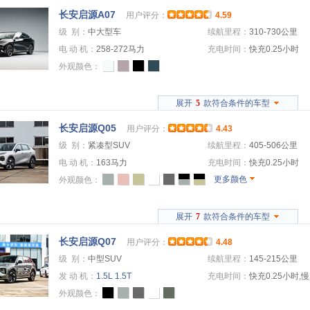
长安启源A07
用户评分：
4.59
级 别：
中大型车
续航里程：
310-730公里
电 动 机：
258-272马力
充电时间：
快充0.25小时
外观颜色：
展开
5
款符合条件的车型
长安启源Q05
用户评分：
4.43
级 别：
紧凑型SUV
续航里程：
405-506公里
电 动 机：
163马力
充电时间：
快充0.25小时
更多颜色
外观颜色：
展开
7
款符合条件的车型
长安启源Q07
用户评分：
4.48
级 别：
中型SUV
续航里程：
145-215公里
发 动 机：
1.5L
1.5T
充电时间：
快充0.25小时,慢
外观颜色：