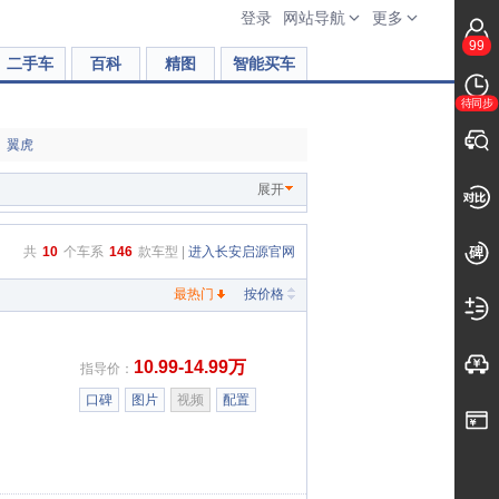
登录
网站导航
更多
99
二手车
百科
精图
智能买车
待同步
翼虎
展开
共
10
个车系
146
款车型 |
进入长安启源官网
最热门
按价格
10.99-14.99万
指导价：
口碑
图片
视频
配置