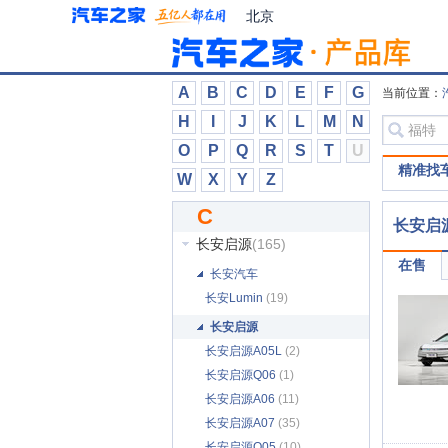
铂驰
(9)
北京
博速
(21)
布加迪
(3)
C
A
B
C
D
E
F
G
当前位置：
曹操汽车
(9)
H
I
J
K
L
M
N
长安
(1166)
O
P
Q
R
S
T
U
长安凯程
(1391)
精准找
W
X
Y
Z
长安跨越
(1416)
C
长安欧尚
(313)
长安启
长安启源
(165)
在售
长安汽车
长安Lumin
(19)
长安启源
长安启源A05L
(2)
长安启源Q06
(1)
长安启源A06
(11)
长安启源A07
(35)
长安启源Q05
(10)