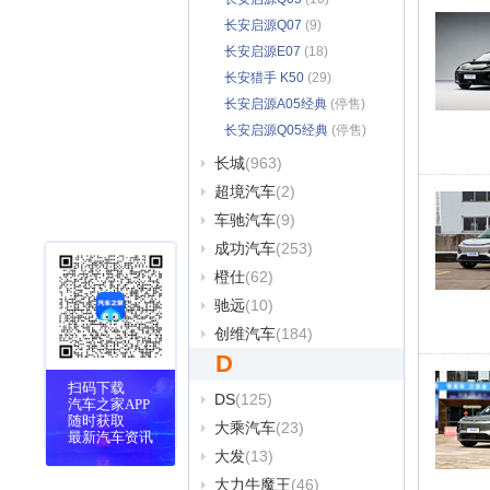
长安启源Q07
(9)
长安启源E07
(18)
长安猎手 K50
(29)
长安启源A05经典
(停售)
(17)
长安启源Q05经典
(停售)
(14)
长城
(963)
超境汽车
(2)
车驰汽车
(9)
成功汽车
(253)
橙仕
(62)
驰远
(10)
创维汽车
(184)
D
扫码下载
DS
(125)
汽车之家APP
随时获取
大乘汽车
(23)
最新汽车资讯
大发
(13)
大力牛魔王
(46)