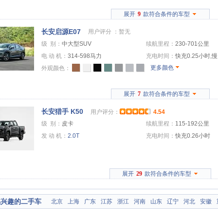
展开
9
款符合条件的车型
长安启源E07
用户评分 ：
暂无
级 别：
中大型SUV
续航里程：
230-701公里
电 动 机：
314-598马力
充电时间：
快充0.25小时,
更多颜色
外观颜色：
展开
7
款符合条件的车型
长安猎手 K50
用户评分：
4.54
级 别：
皮卡
续航里程：
115-192公里
发 动 机：
2.0T
充电时间：
快充0.26小时
展开
29
款符合条件的车型
感兴趣的二手车
北京
上海
广东
江苏
浙江
河南
山东
辽宁
河北
安徽