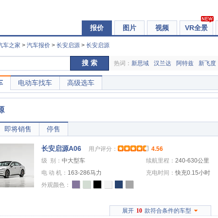
报价
图片
视频
VR全景
汽车之家
>
汽车报价
>
长安启源
>
长安启源
搜 索
热词：
新思域
汉兰达
阿特兹
新飞度
车
电动车找车
高级选车
源
即将销售
停售
长安启源A06
用户评分：
4.56
级 别：
中大型车
续航里程：
240-630公里
电 动 机：
163-286马力
充电时间：
快充0.15小时
外观颜色：
展开
10
款符合条件的车型