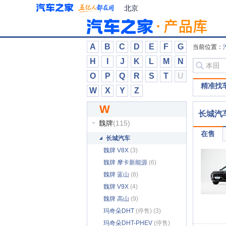
万象汽车
(17)
北京
威麟
(97)
威马汽车
(53)
威兹曼
(7)
A
B
C
D
E
F
G
当前位置：
维努斯
(22)
H
I
J
K
L
M
N
潍柴英致
(44)
O
P
Q
R
S
T
U
伟昊汽车
(6)
精准找
W
X
Y
Z
未奥汽车
(7)
W
蔚来
(165)
长城汽
魏牌
(115)
在售
长城汽车
魏牌 V8X
(3)
魏牌 摩卡新能源
(6)
魏牌 蓝山
(8)
魏牌 V9X
(4)
魏牌 高山
(9)
玛奇朵DHT
(停售) (3)
玛奇朵DHT-PHEV
(停售)