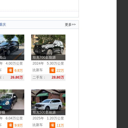
重庆
更多>>
 高山
坦克700新能源
5年
4.00万公里
2024年
5.30万公里
车
比新车
省
省
6.8万
22万
车：
26.80万
二手车：
28.80万
好猫
坦克500新能源
1年
6.04万公里
2025年
1.20万公里
车
比新车
省
省
9.9万
11万