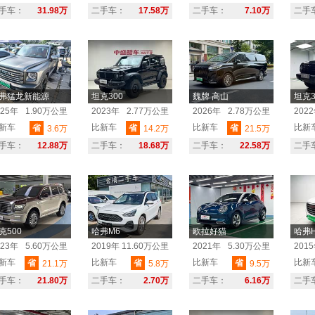
手车：
31.98万
二手车：
17.58万
二手车：
7.10万
二手
弗猛龙新能源
坦克300
魏牌 高山
坦克3
025年
1.90万公里
2023年
2.77万公里
2026年
2.78万公里
202
新车
比新车
比新车
比新
省
省
省
3.6万
14.2万
21.5万
手车：
12.88万
二手车：
18.68万
二手车：
22.58万
二手
克500
哈弗M6
欧拉好猫
哈弗H
023年
5.60万公里
2019年
11.60万公里
2021年
5.30万公里
201
新车
比新车
比新车
比新
省
省
省
21.1万
5.8万
9.5万
手车：
21.80万
二手车：
2.70万
二手车：
6.16万
二手