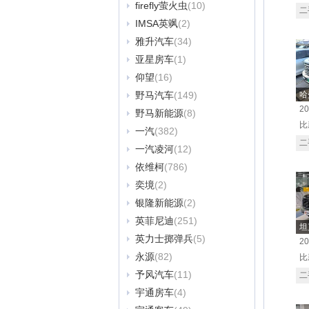
firefly萤火虫
(10)
二
IMSA英飒
(2)
雅升汽车
(34)
亚星房车
(1)
仰望
(16)
野马汽车
(149)
哈
2
野马新能源
(8)
比
一汽
(382)
二
一汽凌河
(12)
依维柯
(786)
奕境
(2)
银隆新能源
(2)
英菲尼迪
(251)
坦
英力士掷弹兵
(5)
2
永源
(82)
比
予风汽车
(11)
二
宇通房车
(4)