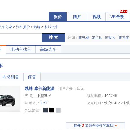
报价
图片
视频
VR全景
汽车之家
>
汽车报价
>
魏牌
>
长城汽车
搜 索
热词：
新思域
汉兰达
阿特兹
新飞度
车
电动车找车
高级选车
车
即将销售
停售
魏牌 摩卡新能源
用户评分 ：
暂无
级 别：
中型SUV
续航里程：
165公里
发 动 机：
1.5T
充电时间：
快充0.43小时,
外观颜色：
展开
2
款符合条件的车型