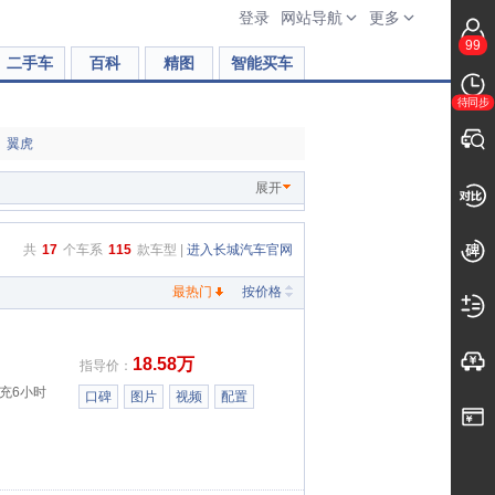
登录
网站导航
更多
99
二手车
百科
精图
智能买车
待同步
翼虎
展开
共
17
个车系
115
款车型 |
进入长城汽车官网
最热门
按价格
18.58万
指导价：
慢充6小时
口碑
图片
视频
配置