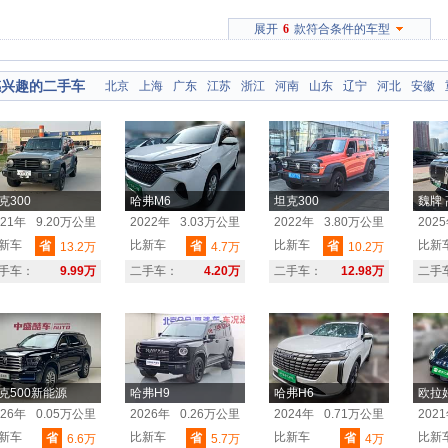
展开
6
款符合条件的车型
感兴趣的二手车
北京
上海
广东
江苏
浙江
河南
山东
辽宁
河北
安徽
克300
哈弗M6
坦克300
魏牌
021年
9.20万公里
2022年
3.03万公里
2022年
3.80万公里
202
新车
比新车
比新车
比新
省
省
省
13.2万
4.7万
10.2万
手车：
9.99万
二手车：
4.20万
二手车：
12.98万
二手
克500新能源
哈弗H9
哈弗H6
欧拉
026年
0.05万公里
2026年
0.26万公里
2024年
0.71万公里
202
新车
比新车
比新车
比新
省
省
省
6.6万
5.7万
4万