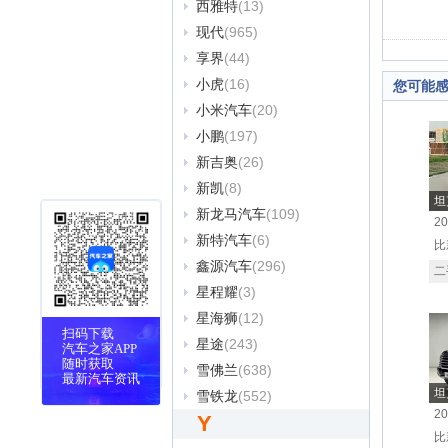
西雅特
(13)
现代
(965)
享界
(44)
小虎
(16)
您可能
小米汽车
(20)
小鹏
(197)
新吉奥
(26)
新凯
(8)
坦
新龙马汽车
(109)
2
新特汽车
(6)
比
鑫源汽车
(296)
二
星程耀
(3)
星海狮
(12)
扫码下载
星途
(243)
汽车之家APP
随时获取
雪佛兰
(638)
最新汽车资讯
坦
雪铁龙
(552)
2
Y
比