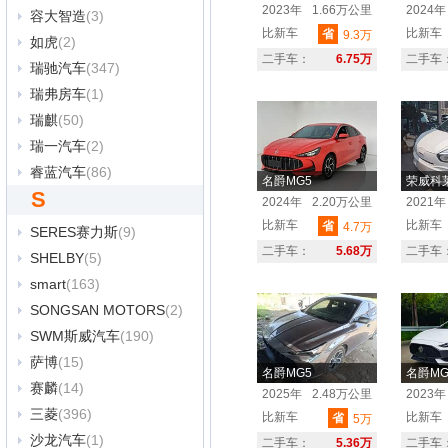
2023年
1.66万公里
2024年
容大智造
(3)
比新车
比新车
省
9.3万
如虎
(2)
二手车：
6.75万
二手车
瑞驰汽车
(347)
瑞弗房车
(1)
瑞麒
(50)
瑞一汽车
(2)
睿蓝汽车
(86)
名爵MG5
荣威科莱
S
2024年
2.20万公里
2021年
比新车
比新车
省
4.7万
SERES赛力斯
(9)
二手车：
5.68万
二手车
SHELBY
(5)
smart
(163)
SONGSAN MOTORS
(2)
SWM斯威汽车
(190)
萨博
(15)
名爵MG5
名爵MG
赛麟
(14)
2025年
2.48万公里
2023年
三菱
(396)
比新车
比新车
省
5万
沙龙汽车
(1)
二手车：
5.36万
二手车