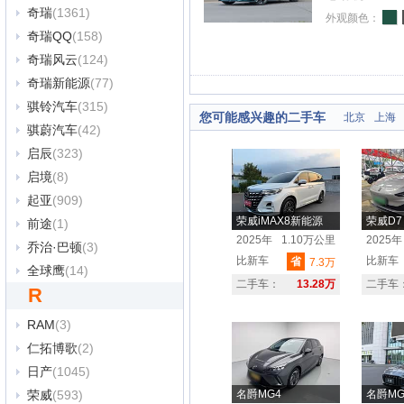
奇瑞
(1361)
外观颜色：
奇瑞QQ
(158)
奇瑞风云
(124)
奇瑞新能源
(77)
骐铃汽车
(315)
您可能感兴趣的二手车
北京
上海
骐蔚汽车
(42)
启辰
(323)
启境
(8)
起亚
(909)
荣威iMAX8新能源
荣威D7
前途
(1)
2025年
1.10万公里
2025年
乔治·巴顿
(3)
比新车
比新车
省
7.3万
全球鹰
(14)
二手车：
13.28万
二手车
R
RAM
(3)
仁拓博歌
(2)
日产
(1045)
荣威
(593)
名爵MG4
名爵MG