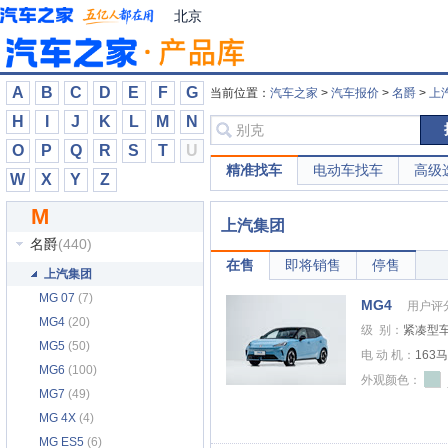
玛莎拉蒂
(149)
北京
迈巴赫
(4)
迈凯伦
(30)
迈迈
(2)
A
B
C
D
E
F
G
当前位置：
汽车之家
>
汽车报价
>
名爵
>
上
迈莎锐
(44)
H
I
J
K
L
M
N
迈越
(2)
O
P
Q
R
S
T
U
美景房车
(1)
精准找车
电动车找车
高级
W
X
Y
Z
猛士
(26)
M
敏安汽车
(1)
上汽集团
名爵
(440)
在售
即将销售
停售
上汽集团
MG 07
(7)
MG4
用户评
MG4
(20)
级 别：
紧凑型
MG5
(50)
电 动 机：
163
MG6
(100)
外观颜色：
MG7
(49)
MG 4X
(4)
MG ES5
(6)