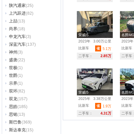
陕汽通家
(25)
上汽跃进
(82)
上喆
(13)
尚界
(18)
荣威i5
名爵MG
申龙汽车
(3)
2023年
3.00万公里
2023年
深蓝汽车
(137)
比新车
比新车
省
5.1万
神州
(3)
二手车：
2.85万
二手车
盛唐
(22)
世极
(1)
世爵
(1)
示界
(1)
双环
(82)
荣威i5
名爵MG
双龙
(157)
2025年
3.38万公里
2023年
比新车
比新车
省
思皓
(185)
1.9万
二手车：
4.31万
二手车
思铭
(13)
斯巴鲁
(369)
斯达泰克
(15)