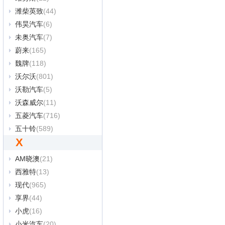
潍柴英致
(44)
伟昊汽车
(6)
未奥汽车
(7)
蔚来
(165)
魏牌
(118)
沃尔沃
(801)
沃勒汽车
(5)
沃森威尔
(11)
五菱汽车
(716)
五十铃
(589)
X
AM晓澳
(21)
西雅特
(13)
现代
(965)
享界
(44)
小虎
(16)
小米汽车
(20)