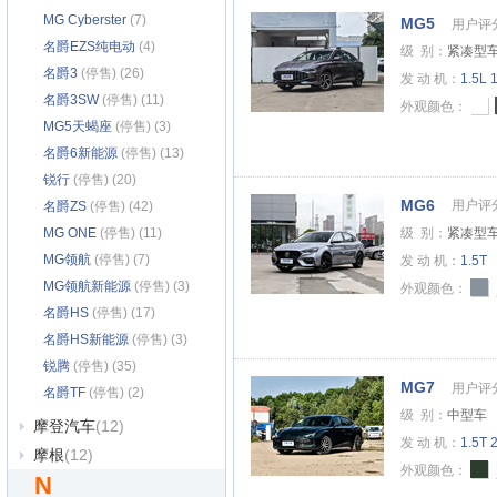
MG Cyberster
(7)
MG5
用户评
名爵EZS纯电动
(4)
级 别：
紧凑型
名爵3
(停售) (26)
发 动 机：
1.5L
1
名爵3SW
(停售) (11)
外观颜色：
MG5天蝎座
(停售) (3)
名爵6新能源
(停售) (13)
锐行
(停售) (20)
MG6
用户评
名爵ZS
(停售) (42)
MG ONE
(停售) (11)
级 别：
紧凑型
MG领航
(停售) (7)
发 动 机：
1.5T
MG领航新能源
(停售) (3)
外观颜色：
名爵HS
(停售) (17)
名爵HS新能源
(停售) (3)
锐腾
(停售) (35)
MG7
用户评
名爵TF
(停售) (2)
级 别：
中型车
摩登汽车
(12)
发 动 机：
1.5T
2
摩根
(12)
外观颜色：
N