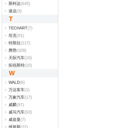
斯柯达
(645)
速达
(3)
荣威iMAX8
荣威i5
T
2021年
3.60万公里
2022年
TECHART
(7)
比新车
比新车
省
16.3万
坦克
(91)
二手车：
7.98万
二手车
特斯拉
(117)
腾势
(109)
天际汽车
(10)
拓锐斯特
(10)
名爵MG5天蝎座
W
2022年
4.20万公里
WALD
(6)
比新车
省
7.9万
万达客车
(1)
二手车：
3.28万
万象汽车
(17)
威麟
(97)
威马汽车
(53)
威兹曼
(7)
维努斯
(22)