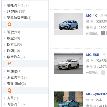
哪吒汽车
(187)
纳智捷
(139)
MG 4X
用户
诺马迪森房车
(1)
级 别：
紧凑型S
O
电 动 机：
170-
讴歌
(93)
外观颜色：
欧宝
(48)
欧拉
(150)
欧朗
(10)
MG ES5
用
欧铃汽车
(3)
级 别：
紧凑型S
P
电 动 机：
170
帕加尼
(1)
外观颜色：
朋克汽车
(17)
普曼·巅峰
(3)
Q
MG Cyberste
齐星
(1)
级 别：
跑车
奇鲁汽车
(3)
电 动 机：
314-