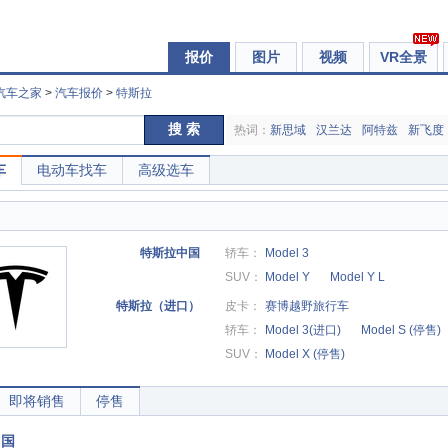
报价
图片
视频
VR全景
汽车之家
>
汽车报价
>
特斯拉
搜 索
热词：
新思域
汉兰达
阿特兹
新飞度
车
电动车找车
高级选车
特斯拉中国
轿车：
Model 3
SUV：
Model Y
Model Y L
特斯拉（进口）
皮卡：
赛博越野旅行车
轿车：
Model 3(进口)
Model S (停售)
SUV：
Model X (停售)
即将销售
停售
中国