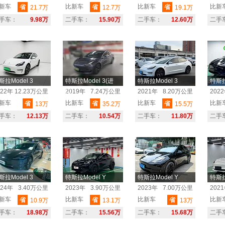
新车
比新车
比新车
比新
省
省
省
21.7万
12.7万
19.1万
手车：
9.98万
二手车：
15.90万
二手车：
12.60万
二手
斯拉Model 3
特斯拉Model 3(进
特斯拉Model 3
特斯拉
口)
022年
12.23万公里
2019年
7.24万公里
2021年
8.20万公里
202
新车
比新车
比新车
比新
省
省
省
13万
35.2万
15.5万
手车：
12.13万
二手车：
10.54万
二手车：
11.80万
二手
斯拉Model 3
特斯拉Model Y
特斯拉Model Y
特斯拉
024年
3.40万公里
2023年
3.90万公里
2023年
7.00万公里
202
新车
比新车
比新车
比新
省
省
省
10.9万
13.1万
13万
手车：
18.98万
二手车：
15.56万
二手车：
15.68万
二手