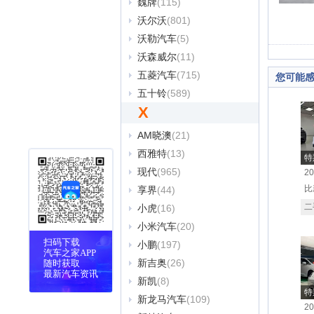
魏牌
(115)
沃尔沃
(801)
沃勒汽车
(5)
沃森威尔
(11)
五菱汽车
(715)
您可能
五十铃
(589)
X
AM晓澳
(21)
西雅特
(13)
特
现代
(965)
2
比
享界
(44)
二
小虎
(16)
小米汽车
(20)
扫码下载
小鹏
(197)
汽车之家APP
新吉奥
(26)
随时获取
最新汽车资讯
新凯
(8)
特
新龙马汽车
(109)
2