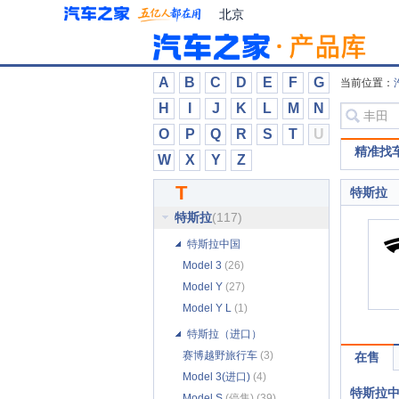
思皓
(185)
北京
思铭
(13)
斯巴鲁
(369)
斯达泰克
(15)
A
B
C
D
E
F
G
当前位置：
斯柯达
(645)
H
I
J
K
L
M
N
速达
(3)
O
P
Q
R
S
T
U
T
精准找
W
X
Y
Z
TECHART
(7)
T
特斯拉
坦克
(91)
特斯拉
(117)
特斯拉中国
Model 3
(26)
Model Y
(27)
Model Y L
(1)
特斯拉（进口）
赛博越野旅行车
(3)
在售
Model 3(进口)
(4)
特斯拉
Model S
(停售) (39)