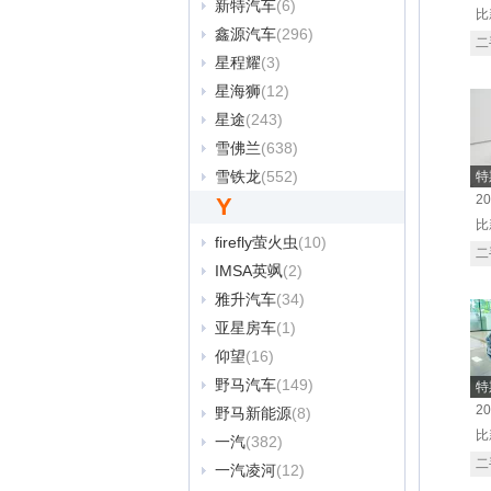
新特汽车
(6)
比
鑫源汽车
(296)
二
星程耀
(3)
星海狮
(12)
星途
(243)
雪佛兰
(638)
雪铁龙
(552)
特
2
Y
比
firefly萤火虫
(10)
二
IMSA英飒
(2)
雅升汽车
(34)
亚星房车
(1)
仰望
(16)
野马汽车
(149)
特
2
野马新能源
(8)
比
一汽
(382)
二
一汽凌河
(12)