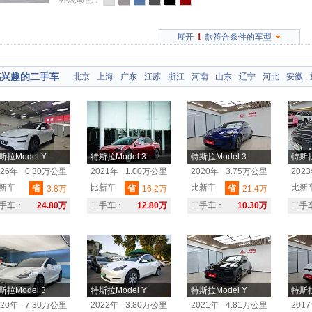
外观颜色：
展开
1
款符合条件的车型
感兴趣的二手车
北京
上海
广东
江苏
浙江
河南
山东
辽宁
河北
安徽
斯拉Model Y
特斯拉Model 3
特斯拉Model 3
特斯拉
026年
0.30万公里
2021年
1.00万公里
2020年
3.75万公里
202
新车
比新车
比新车
比新
省
省
省
3.8万
16.2万
21.4万
手车：
24.80万
二手车：
12.80万
二手车：
10.30万
二手
斯拉Model 3
特斯拉Model Y
特斯拉Model Y
特斯拉
020年
7.30万公里
2022年
3.80万公里
2021年
4.81万公里
201