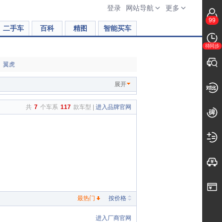
登录
网站导航
更多
99
二手车
百科
精图
智能买车
待同步
翼虎
展开
共
7
个车系
117
款车型 |
进入品牌官网
最热门
按价格
进入厂商官网