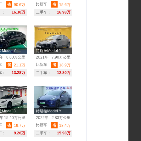
车
比新车
省
省
90.6万
15.6万
车：
16.30万
二手车：
16.98万
Model Y
特斯拉Model Y
2年
8.60万公里
2021年
7.90万公里
车
比新车
省
省
21.1万
18.9万
车：
13.28万
二手车：
12.80万
Model 3
特斯拉Model Y
1年
15.40万公里
2022年
2.83万公里
车
比新车
省
省
19.7万
18.4万
车：
9.26万
二手车：
15.98万