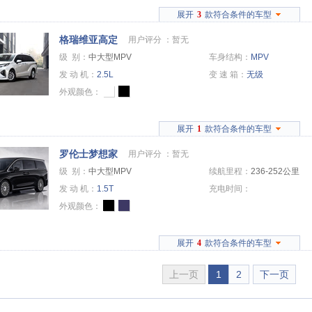
展开
3
款符合条件的车型
格瑞维亚高定
用户评分 ：
暂无
级 别：
中大型MPV
车身结构：
MPV
发 动 机：
2.5L
变 速 箱：
无级
外观颜色：
展开
1
款符合条件的车型
罗伦士梦想家
用户评分 ：
暂无
级 别：
中大型MPV
续航里程：
236-252公里
发 动 机：
1.5T
充电时间：
外观颜色：
展开
4
款符合条件的车型
上一页
1
2
下一页