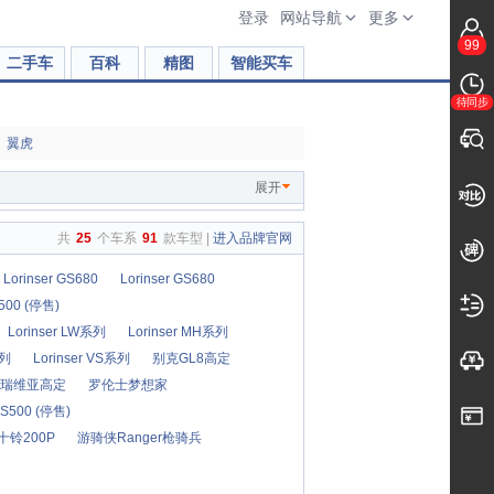
登录
网站导航
更多
99
二手车
百科
精图
智能买车
待同步
翼虎
展开
共
25
个车系
91
款车型 |
进入品牌官网
Lorinser GS680
Lorinser GS680
S500 (停售)
Lorinser LW系列
Lorinser MH系列
系列
Lorinser VS系列
别克GL8高定
瑞维亚高定
罗伦士梦想家
 LS500 (停售)
十铃200P
游骑侠Ranger枪骑兵