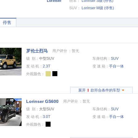
Lorinser
轿车：
Lorinser S级 (停售)
SUV：
Lorinser M级 (停售)
停售
罗伦士烈马
用户评分 ：
暂无
级 别：
中型SUV
车身结构：
SUV
发 动 机：
2.3T
变 速 箱：
手自一体
外观颜色：
展开
1
款符合条件的车型
Lorinser GS600
用户评分 ：
暂无
级 别：
大型SUV
车身结构：
SUV
发 动 机：
3.0T
变 速 箱：
手自一体
外观颜色：