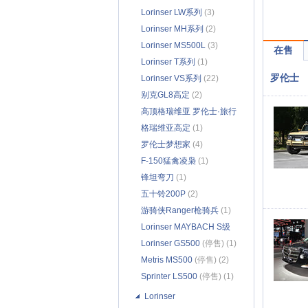
Lorinser LW系列
(3)
Lorinser MH系列
(2)
Lorinser MS500L
(3)
在售
Lorinser T系列
(1)
罗伦士
Lorinser VS系列
(22)
别克GL8高定
(2)
高顶格瑞维亚 罗伦士·旅行
家
格瑞维亚高定
(3)
(1)
罗伦士梦想家
(4)
F-150猛禽凌枭
(1)
锋坦弯刀
(1)
五十铃200P
(2)
游骑侠Ranger枪骑兵
(1)
Lorinser MAYBACH S级
(停售) (6)
Lorinser GS500
(停售) (1)
Metris MS500
(停售) (2)
Sprinter LS500
(停售) (1)
Lorinser