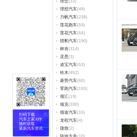
理念
(33)
理想汽车
(48)
力帆汽车
(238)
莲花跑车
(59)
莲花汽车
(64)
猎豹汽车
(190)
林肯
(314)
灵悉
(3)
凌宝汽车
(53)
铃木
(452)
菱势汽车
(60)
零跑汽车
(193)
领汇
(19)
领克
(330)
领途汽车
(16)
扫码下载
汽车之家APP
龙程汽车
(4)
随时获取
珑致
(2)
最新汽车资讯
陆地方舟
(10)