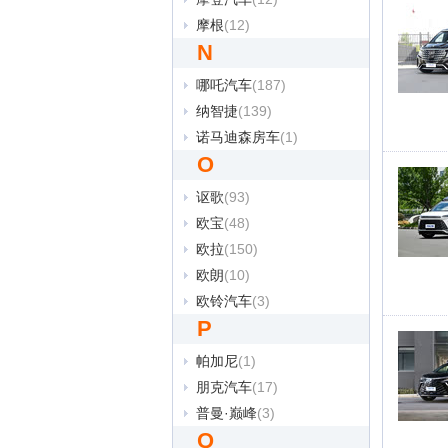
摩根
(12)
N
哪吒汽车
(187)
纳智捷
(139)
诺马迪森房车
(1)
O
讴歌
(93)
欧宝
(48)
欧拉
(150)
欧朗
(10)
欧铃汽车
(3)
P
帕加尼
(1)
朋克汽车
(17)
普曼·巅峰
(3)
Q