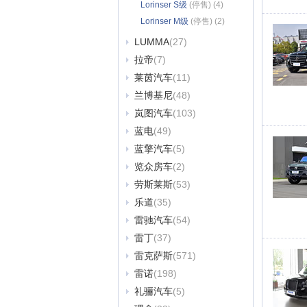
Lorinser S级
(停售) (4)
Lorinser M级
(停售) (2)
LUMMA
(27)
拉帝
(7)
莱茵汽车
(11)
兰博基尼
(48)
岚图汽车
(103)
蓝电
(49)
蓝擎汽车
(5)
览众房车
(2)
劳斯莱斯
(53)
乐道
(35)
雷驰汽车
(54)
雷丁
(37)
雷克萨斯
(571)
雷诺
(198)
礼骊汽车
(5)