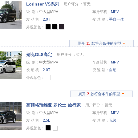
Lorinser VS系列
用户评分 ：
暂无
级 别：
中大型MPV
车身结构：
MPV
发 动 机：
2.0T
变 速 箱：
手自一体
外观颜色：
展开
11
款符合条件的车型
别克GL8高定
用户评分 ：
暂无
级 别：
中大型MPV
车身结构：
MPV
发 动 机：
2.0T
变 速 箱：
自动
外观颜色：
展开
2
款符合条件的车型
高顶格瑞维亚 罗伦士·旅行家
用户评分 ：
暂无
级 别：
中大型MPV
车身结构：
MPV
发 动 机：
2.5L
变 速 箱：
无级
外观颜色：