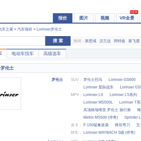
报价
图片
视频
VR全景
汽车之家
>
汽车报价
>
Lorinser罗伦士
搜 索
热词：
新思域
汉兰达
阿特兹
新飞度
车
电动车找车
高级选车
er罗伦士
罗伦士
SUV：
罗伦士烈马
Lorinser GS600
Lorinser 星际战车
Lorinser G
MPV：
Lorinser LX
Lorinser LS系列
Lorinser MS500L
Lorinser T
高顶格瑞维亚 罗伦士·旅行家
格
Metris MS500 (停售)
Sprinter
皮卡：
F-150猛禽凌枭
锋坦弯刀
五
轿车：
Lorinser MAYBACH S级 (停售)