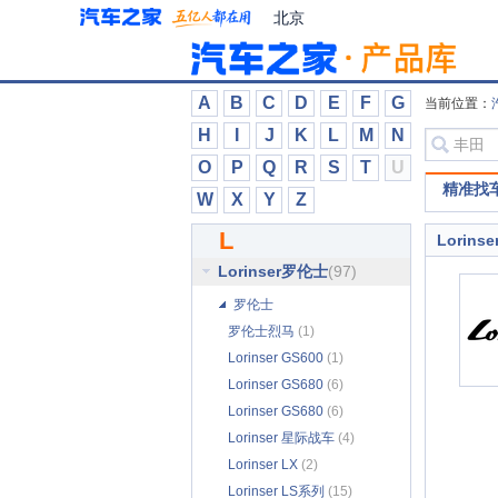
克莱斯勒
(33)
北京
克慕勒
(37)
魁士
(11)
焜驰
(20)
A
B
C
D
E
F
G
当前位置：
L
H
I
J
K
L
M
N
LEVC
(12)
O
P
Q
R
S
T
U
LIMGENE凌际
(14)
精准找
W
X
Y
Z
LITE
(7)
L
Lorins
LOCAL MOTORS
(1)
Lorinser罗伦士
(97)
罗伦士
罗伦士烈马
(1)
Lorinser GS600
(1)
Lorinser GS680
(6)
Lorinser GS680
(6)
Lorinser 星际战车
(4)
Lorinser LX
(2)
Lorinser LS系列
(15)