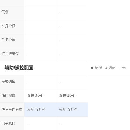
气囊
车身护杠
手把护罩
行车记录仪
辅助/操控配置
标配
选配
无
模式选择
油门配置
双拉线油门
双拉线油门
快速换挡系统
标配 仅升档
标配 仅升挡
电子悬挂