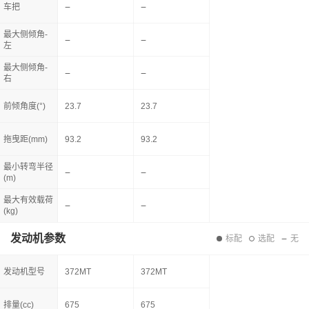
车把
最大侧倾角-
左
最大侧倾角-
右
前倾角度(°)
23.7
23.7
拖曳距(mm)
93.2
93.2
最小转弯半径
(m)
最大有效载荷
(kg)
发动机参数
标配
选配
无
发动机型号
372MT
372MT
排量(cc)
675
675