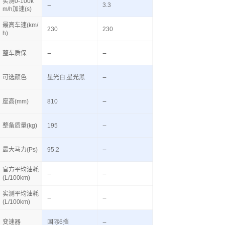
实测0-100k
3.3
m/h加速(s)
最高车速(km/
230
230
h)
整车质保
可选颜色
星光白,星光黑
座高(mm)
810
整备质量(kg)
195
最大马力(Ps)
95.2
官方平均油耗
(L/100km)
实测平均油耗
(L/100km)
变速器
国际6挡