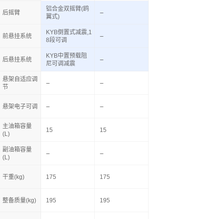
铝合金双摇臂(鸥
后摇臂
翼式)
KYB倒置式减震,1
前悬挂系统
8段可调
KYB中置预载阻
后悬挂系统
尼可调减震
悬架自适应调
节
悬架电子可调
主油箱容量
15
15
(L)
副油箱容量
(L)
干重(kg)
175
175
整备质量(kg)
195
195