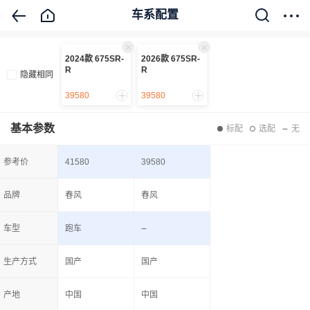
车系配置
2024款 675SR-
2026款 675SR-
R
R
隐藏相同
39580
39580
基本参数
标配
选配
无
参考价
41580
39580
品牌
春风
春风
车型
跑车
生产方式
国产
国产
产地
中国
中国