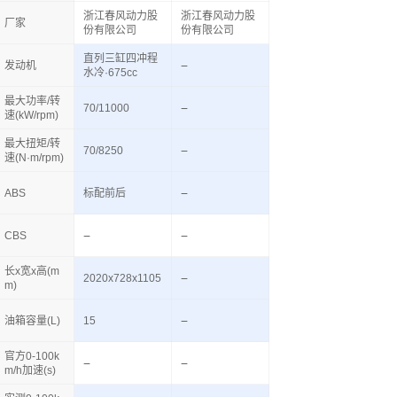
浙江春风动力股
浙江春风动力股
厂家
份有限公司
份有限公司
直列三缸四冲程
发动机
水冷·675cc
最大功率/转
70/11000
速(kW/rpm)
最大扭矩/转
70/8250
速(N·m/rpm)
ABS
标配前后
CBS
长x宽x高(m
2020x728x1105
m)
油箱容量(L)
15
官方0-100k
m/h加速(s)