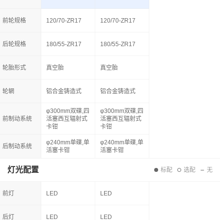
前轮规格
120/70-ZR17
120/70-ZR17
后轮规格
180/55-ZR17
180/55-ZR17
轮胎形式
真空胎
真空胎
轮辋
铝合金铸造式
铝合金铸造式
φ300mm双碟,四
φ300mm双碟,四
前制动系统
活塞西互辐射式
活塞西互辐射式
卡钳
卡钳
φ240mm单碟,单
φ240mm单碟,单
后制动系统
活塞卡钳
活塞卡钳
灯光配置
标配
选配
无
前灯
LED
LED
后灯
LED
LED