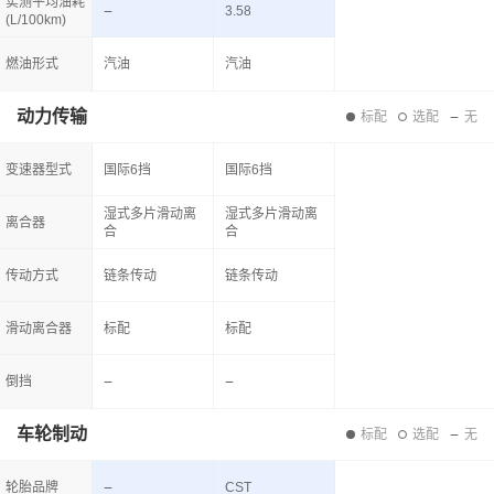
实测平均油耗
3.58
(L/100km)
燃油形式
汽油
汽油
动力传输
标配
选配
无
变速器型式
国际6挡
国际6挡
湿式多片滑动离
湿式多片滑动离
离合器
合
合
传动方式
链条传动
链条传动
滑动离合器
标配
标配
倒挡
车轮制动
标配
选配
无
轮胎品牌
CST