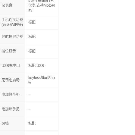
5英寸曲面屏TFT
仪表盘
仪表,支持MotoPl
ay
手机连接功能
标配
(蓝牙/WIFI等)
导航投屏功能
标配
挡位显示
标配
USB充电口
标配 USB
keylessStartSho
无钥匙启动
w
电加热坐垫
电加热手把
风挡
标配