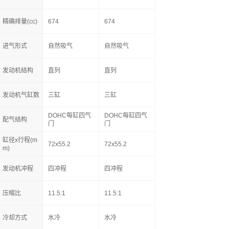
精确排量(cc)
674
674
进气形式
自然吸气
自然吸气
发动机结构
直列
直列
发动机气缸数
三缸
三缸
DOHC每缸四气
DOHC每缸四气
配气结构
门
门
缸径x行程(m
72x55.2
72x55.2
m)
发动机冲程
四冲程
四冲程
压缩比
11.5:1
11.5:1
冷却方式
水冷
水冷