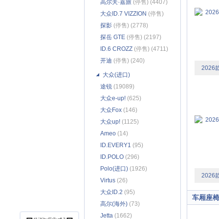
高尔夫·嘉旅
(停售) (4407)
大众ID.7 VIZZION
(停售)
(1771)
探影
(停售) (2778)
探岳 GTE
(停售) (2197)
ID.6 CROZZ
(停售) (4711)
开迪
(停售) (240)
2026
大众(进口)
途锐
(19089)
大众e-up!
(625)
大众Fox
(146)
大众up!
(1125)
Ameo
(14)
ID.EVERY1
(95)
ID.POLO
(296)
Polo(进口)
(1926)
2026
Virtus
(26)
大众ID.2
(95)
车厢座
高尔(海外)
(73)
Jetta
(1662)