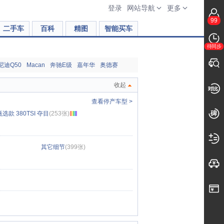
登录
网站导航
更多
99
二手车
百科
精图
智能买车
待同步
尼迪Q50
Macan
奔驰E级
嘉年华
奥德赛
收起
查看停产车型 >
选款 380TSI 夺目
(253张)
其它细节
(399张)