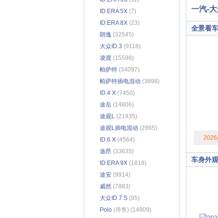
一汽-大
ID.ERA 5X
(7)
ID.ERA 8X
(23)
全景看
朗逸
(32545)
大众ID.3
(9118)
凌渡
(15598)
帕萨特
(34097)
帕萨特插电混动
(3898)
ID.4 X
(7450)
途岳
(14806)
途观L
(21935)
途观L插电混动
(2865)
202
ID.6 X
(4564)
途昂
(33635)
车身外
ID.ERA 9X
(1818)
途安
(9914)
威然
(7883)
大众ID.7 S
(95)
Polo
(停售) (14909)