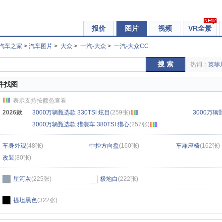
报价
图片
视频
VR全景
汽车之家
>
汽车图片
>
大众
>
一汽-大众
>
一汽-大众CC
搜 索
热词：
英菲
件找图
表示支持按颜色查看
2026款
3000万辆甄选款 330TSI 炫目
(259张)
3000万辆甄
3000万辆甄选款 猎装车 380TSI 猎心
(257张)
车身外观
(48张)
中控方向盘
(160张)
车厢座椅
(162张)
改装
(80张)
星河灰
(225张)
极地白
(222张)
提坦黑色
(322张)