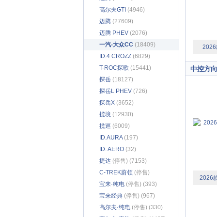
高尔夫GTI
(4946)
迈腾
(27609)
迈腾 PHEV
(2076)
一汽-大众CC
(18409)
202
ID.4 CROZZ
(6829)
T-ROC探歌
(15441)
中控方
探岳
(18127)
探岳L PHEV
(726)
探岳X
(3652)
揽境
(12930)
揽巡
(6009)
ID.AURA
(197)
ID. AERO
(32)
捷达
(停售) (7153)
C-TREK蔚领
(停售)
2026
(2389)
宝来·纯电
(停售) (393)
宝来经典
(停售) (967)
高尔夫·纯电
(停售) (330)