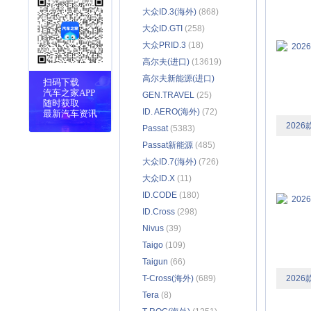
大众ID.3(海外)
(868)
大众ID.GTI
(258)
大众PRID.3
(18)
高尔夫(进口)
(13619)
高尔夫新能源(进口)
扫码下载
汽车之家APP
(1943)
GEN.TRAVEL
(25)
随时获取
ID. AERO(海外)
(72)
最新汽车资讯
2026
Passat
(5383)
Passat新能源
(485)
大众ID.7(海外)
(726)
大众ID.X
(11)
ID.CODE
(180)
ID.Cross
(298)
Nivus
(39)
Taigo
(109)
Taigun
(66)
T-Cross(海外)
(689)
2026
Tera
(8)