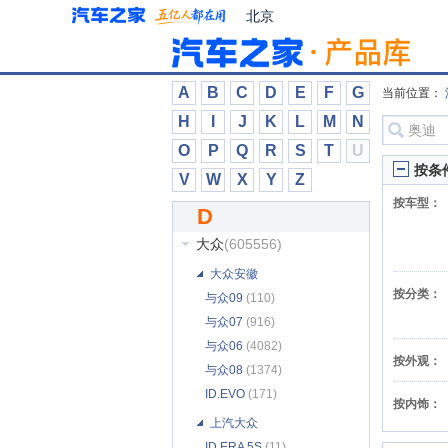
DS
(24533)
北京
达契亚
(2487)
大乘汽车
(1946)
大驰房车
(4)
A
B
C
D
E
F
G
当前位置：
大迪
(6)
H
I
J
K
L
M
N
大发
(1111)
O
P
Q
R
S
T
U
大力牛魔王
(1149)
按条
V
W
X
Y
Z
大通
(107913)
按车型：
D
大运
(7124)
大众
(605556)
大众安徽
按分类：
与众09
(110)
与众07
(916)
与众06
(4082)
按外观：
与众08
(1374)
ID.EVO
(171)
按内饰：
上汽大众
ID.ERA 5S
(11)