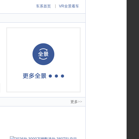
|
车系首页
VR全景看车
更多>>