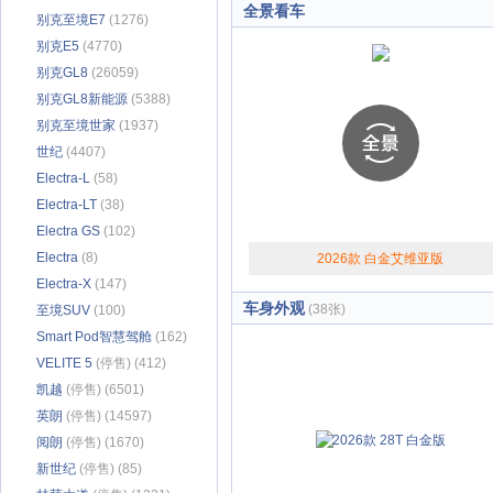
全景看车
别克至境E7
(1276)
别克E5
(4770)
别克GL8
(26059)
别克GL8新能源
(5388)
别克至境世家
(1937)
世纪
(4407)
Electra-L
(58)
Electra-LT
(38)
Electra GS
(102)
Electra
(8)
2026款 白金艾维亚版
Electra-X
(147)
车身外观
(38张)
至境SUV
(100)
Smart Pod智慧驾舱
(162)
VELITE 5
(停售) (412)
凯越
(停售) (6501)
英朗
(停售) (14597)
阅朗
(停售) (1670)
新世纪
(停售) (85)