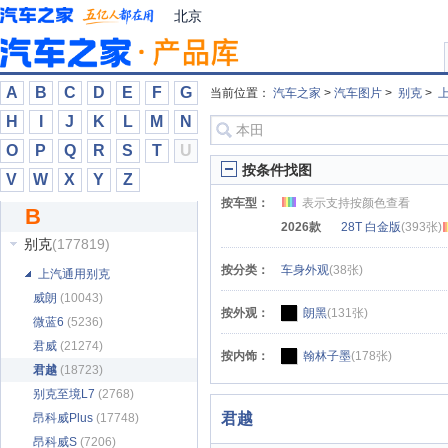
北汽新能源
(6791)
北京
奔驰
(682180)
奔腾
(70861)
本田
(230010)
A
B
C
D
E
F
G
当前位置：
汽车之家
>
汽车图片
>
别克
>
比德文汽车
(150)
H
I
J
K
L
M
N
比克汽车
(7)
O
P
Q
R
S
T
U
比速汽车
(2421)
按条件找图
V
W
X
Y
Z
比亚迪
(307459)
按车型：
表示支持按颜色查看
B
标致
(86305)
2026款
28T 白金版
(393张)
别克
(177819)
按分类：
车身外观
(38张)
上汽通用别克
威朗
(10043)
按外观：
朗黑
(131张)
微蓝6
(5236)
君威
(21274)
按内饰：
翰林子墨
(178张)
君越
(18723)
别克至境L7
(2768)
君越
昂科威Plus
(17748)
昂科威S
(7206)