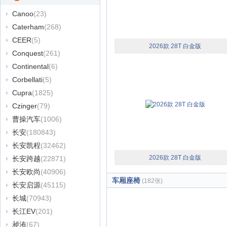
Canoo
(23)
Caterham
(268)
CEER
(5)
2026款 28T 白金版
Conquest
(261)
Continental
(6)
Corbellati
(5)
Cupra
(1825)
Czinger
(79)
曹操汽车
(1006)
长安
(180843)
长安凯程
(32462)
2026款 28T 白金版
长安跨越
(22871)
长安欧尚
(40906)
车厢座椅
(182张)
长安启源
(45115)
长城
(70943)
长江EV
(201)
昶洧
(67)