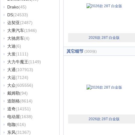
Drako
(45)
DS
(24533)
达契亚
(2487)
大乘汽车
(1946)
2026款 28T 白金版
大驰房车
(4)
大迪
(6)
其它细节
(300张)
大发
(1111)
大力牛魔王
(1149)
大通
(107913)
大运
(7124)
大众
(605556)
戴姆勒
(94)
道朗格
(8614)
道奇
(14151)
电动屋
(1638)
2026款 28T 白金版
电咖
(616)
东风
(31367)