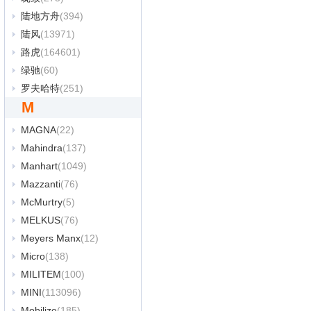
陆地方舟
(394)
陆风
(13971)
路虎
(164601)
绿驰
(60)
罗夫哈特
(251)
M
MAGNA
(22)
Mahindra
(137)
Manhart
(1049)
Mazzanti
(76)
McMurtry
(5)
MELKUS
(76)
Meyers Manx
(12)
Micro
(138)
MILITEM
(100)
MINI
(113096)
Mobilize
(185)