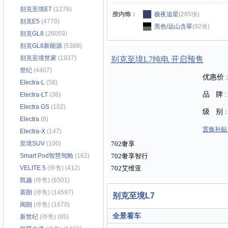
别克至境E7
(1276)
按内饰：
极夜追星
(285张)
别克E5
(4770)
黑色/远山含翠
(92张)
别克GL8
(26059)
别克GL8新能源
(5388)
别克至境世家
(1937)
别克至境L7纯电 开启预售
世纪
(4407)
优惠价 :
Electra-L
(58)
品 牌 :
Electra-LT
(38)
Electra GS
(102)
级 别 :
Electra
(8)
置换补
Electra-X
(147)
至境SUV
(100)
702奢享
Smart Pod智慧驾舱
(162)
702奢享智行
VELITE 5
(停售) (412)
702艾维亚
凯越
(停售) (6501)
英朗
(停售) (14597)
别克至境L7
阅朗
(停售) (1670)
全景看车
新世纪
(停售) (85)