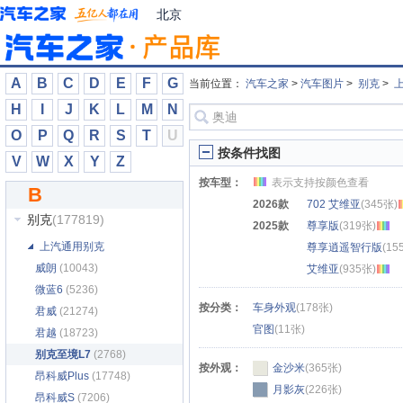
北汽新能源
(6791)
北京
奔驰
(682135)
奔腾
(70861)
本田
(230010)
A
B
C
D
E
F
G
当前位置：
汽车之家
>
汽车图片
>
别克
>
比德文汽车
(150)
H
I
J
K
L
M
N
比克汽车
(7)
O
P
Q
R
S
T
U
比速汽车
(2421)
按条件找图
V
W
X
Y
Z
比亚迪
(307336)
按车型：
表示支持按颜色查看
B
标致
(86265)
2026款
702 艾维亚
(345张)
别克
(177819)
2025款
尊享版
(319张)
上汽通用别克
尊享逍遥智行版
(15
威朗
(10043)
艾维亚
(935张)
微蓝6
(5236)
按分类：
车身外观
(178张)
君威
(21274)
官图
(11张)
君越
(18723)
别克至境L7
(2768)
按外观：
金沙米
(365张)
昂科威Plus
(17748)
月影灰
(226张)
昂科威S
(7206)