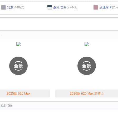
雅灰
(448张)
森绿/雪白
(274张)
玫瑰摩卡
(25
车
2025款 625 Max
2026款 625 Max 黑骑士
观
(184张)