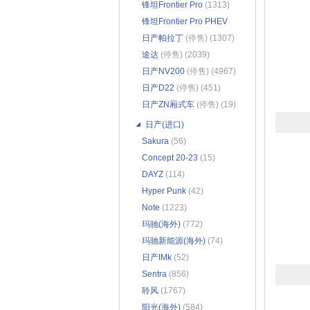
锋坦Frontier Pro
(1313)
锋坦Frontier Pro PHEV
(632)
日产帕拉丁
(停售) (1307)
途达
(停售) (2039)
日产NV200
(停售) (4967)
日产D22
(停售) (451)
日产ZN厢式车
(停售) (19)
日产(进口)
Sakura
(56)
Concept 20-23
(15)
DAYZ
(114)
Hyper Punk
(42)
Note
(1223)
玛驰(海外)
(772)
玛驰新能源(海外)
(74)
日产IMk
(52)
Sentra
(856)
聆风
(1767)
阳光(海外)
(584)