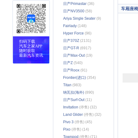
日产Primastar
(36)
车厢座
日产NV3500
(58)
Ariya Single Seater
(9)
Fairlady
(148)
Hyper Force
(96)
日产370Z
(2131)
扫码下载
汽车之家APP
日产GT-R
(6917)
随时获取
最新汽车资讯
日产Max-Out
(19)
日产Z
(540)
日产Roox
(91)
Frontier(进口)
(354)
Titan
(983)
纳瓦拉(海外)
(890)
日产Surf-Out
(11)
Invitation
(停售) (32)
Land Glider
(停售) (32)
Pivo 3
(停售) (45)
Pixo
(停售) (14)
Townpod
(停售) (71)