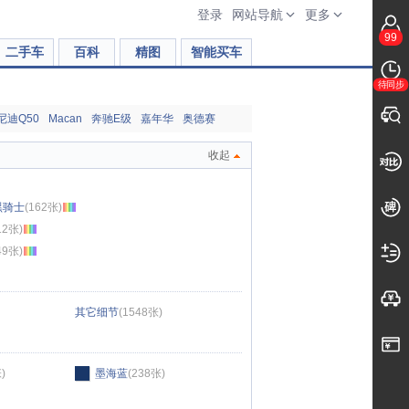
登录
网站导航
更多
99
二手车
百科
精图
智能买车
待同步
尼迪Q50
Macan
奔驰E级
嘉年华
奥德赛
收起
 黑骑士
(162张)
12张)
49张)
其它细节
(1548张)
)
墨海蓝
(238张)