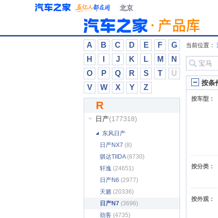
Radical
(17)
北京
RAM
(4735)
Red Bull
(28)
RENOVO
(11)
A
B
C
D
E
F
G
当前位置：
Revo Zero
(15)
H
I
J
K
L
M
N
Rezvani
(169)
O
P
Q
R
S
T
U
Rinspeed
(358)
按条
V
W
X
Y
Z
RIVIAN
(385)
按车型：
R
仁拓博歌
(43)
日产
(177318)
东风日产
日产NX7
(8)
骐达TIIDA
(8730)
按分类：
轩逸
(24651)
日产N6
(2977)
天籁
(20336)
按外观：
日产N7
(3696)
劲客
(4735)