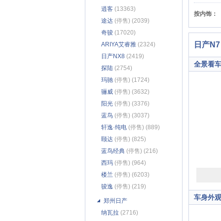
逍客
(13363)
按内饰：
途达
(停售) (2039)
奇骏
(17020)
日产N7
ARIYA艾睿雅
(2324)
日产NX8
(2419)
全景看
探陆
(2754)
玛驰
(停售) (1724)
骊威
(停售) (3632)
阳光
(停售) (3376)
蓝鸟
(停售) (3037)
轩逸·纯电
(停售) (889)
颐达
(停售) (825)
蓝鸟经典
(停售) (216)
西玛
(停售) (964)
楼兰
(停售) (6203)
骏逸
(停售) (219)
车身外
郑州日产
纳瓦拉
(2716)