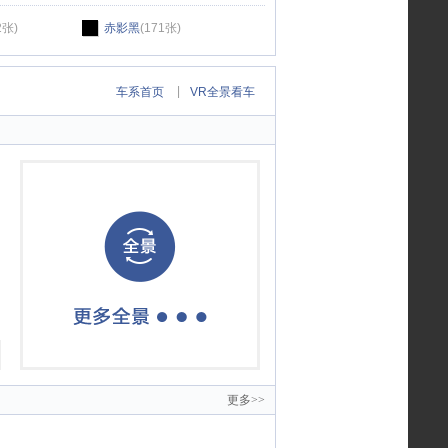
2张)
赤影黑
(171张)
|
车系首页
VR全景看车
更多>>