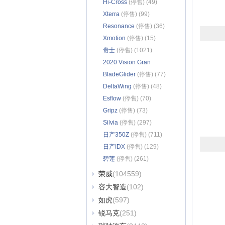
Hi-Cross
(停售) (49)
Xterra
(停售) (99)
Resonance
(停售) (36)
Xmotion
(停售) (15)
贵士
(停售) (1021)
2020 Vision Gran
Turismo
BladeGlider
(停售) (26)
(停售) (77)
DeltaWing
(停售) (48)
Esflow
(停售) (70)
Gripz
(停售) (73)
Silvia
(停售) (297)
日产350Z
(停售) (711)
日产IDX
(停售) (129)
碧莲
(停售) (261)
荣威
(104559)
容大智造
(102)
如虎
(597)
锐马克
(251)