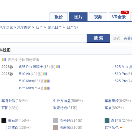
报价
图片
视频
VR全景
汽车之家
>
汽车图片
>
日产
>
东风日产
>
日产N7
搜 索
热词：
英菲
件找图
表示支持按颜色查看
2026款
625 Pro 黑骑士
(154张)
625 Max
2025款
510 Air
(402张)
510 Pro
(6
510 Max
(821张)
625 Pro
(7
625 Max
(794张)
车身外观
(184张)
中控方向盘
(566张)
车厢座椅
(642张)
官图
(43张)
重要特点
(21张)
车展
(692张)
曜石黑
(458张)
流光银
(314张)
森野青
(274张
霜雪白
(238张)
燕麦米
(210张)
其它颜色