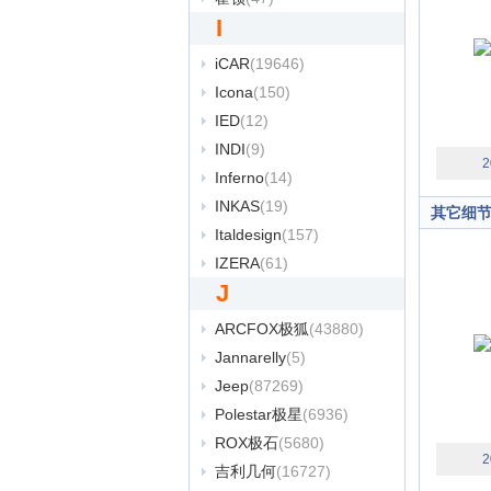
I
iCAR
(19646)
Icona
(150)
IED
(12)
INDI
(9)
2
Inferno
(14)
INKAS
(19)
其它细
Italdesign
(157)
IZERA
(61)
J
ARCFOX极狐
(43880)
Jannarelly
(5)
Jeep
(87269)
Polestar极星
(6936)
ROX极石
(5680)
2
吉利几何
(16727)