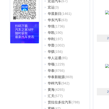
宏远汽车
(67)
宏运
(3)
华晨新日
(1461)
华东汽车
(63)
扫码下载
华境
(1736)
汽车之家APP
华凯
(190)
随时获取
最新汽车资讯
2
华利
(197)
华普
(1002)
华骐
(156)
华人运通
(85)
华颂
(1229)
华泰
(8766)
华泰新能源
(869)
华梓汽车
(942)
黄海
(4265)
2
汇天
(577)
货拉拉多拉汽车
(788)
霍顿
(47)