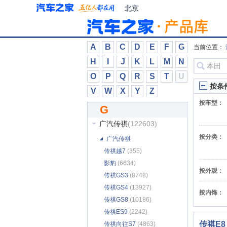
Gumpert
(359)
北京
GUNTHER WERKS
(57)
GYON
(70)
NEVS国能汽车
(324)
A
B
C
D
E
F
G
当前位置：
高合汽车
(5783)
H
I
J
K
L
M
N
格罗夫
(202)
O
P
Q
R
S
T
U
谷歌
(3)
按条
V
W
X
Y
Z
观致
(13305)
按车型：
G
光冈
(742)
广汽传祺
(122603)
按分类：
广汽传祺
传祺越7
(355)
影豹
(6634)
按外观：
传祺GS3
(8748)
传祺GS4
(13927)
按内饰：
传祺GS8
(10186)
传祺ES9
(2242)
传祺E8
传祺向往S7
(4863)