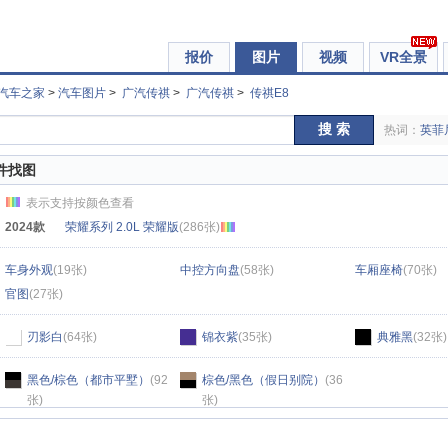
报价
图片
视频
VR全景
汽车之家
>
汽车图片
>
广汽传祺
>
广汽传祺
>
传祺E8
搜 索
热词：
英菲
件找图
表示支持按颜色查看
2024款
荣耀系列 2.0L 荣耀版
(286张)
车身外观
(19张)
中控方向盘
(58张)
车厢座椅
(70张)
官图
(27张)
刃影白
(64张)
锦衣紫
(35张)
典雅黑
(32张)
黑色/棕色（都市平墅）
(92
棕色/黑色（假日别院）
(36
张)
张)