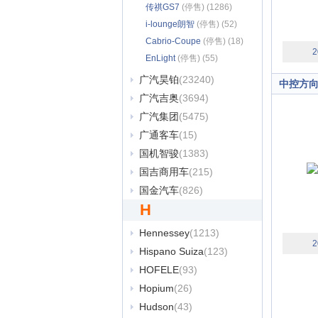
传祺GS7
(停售) (1286)
i-lounge朗智
(停售) (52)
Cabrio-Coupe
(停售) (18)
2
EnLight
(停售) (55)
广汽昊铂
(23240)
中控方
广汽吉奥
(3694)
广汽集团
(5475)
广通客车
(15)
国机智骏
(1383)
国吉商用车
(215)
国金汽车
(826)
H
Hennessey
(1213)
2
Hispano Suiza
(123)
HOFELE
(93)
Hopium
(26)
Hudson
(43)