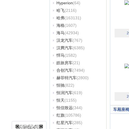
Hyperion
(64)
哈飞
(2116)
哈弗
(163131)
海格
(1607)
海马
(42934)
2
汉龙汽车
(767)
汉腾汽车
(6385)
悍马
(1582)
皓旅房车
(21)
合创汽车
(7494)
赫菲特汽车
(2800)
恒驰
(822)
恒润汽车
(619)
2
恒天
(1155)
恒信致远
(344)
车厢座
红旗
(105786)
红星汽车
(285)