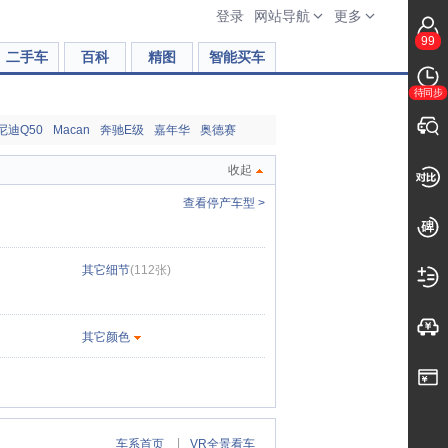
登录
网站导航
更多
99
二手车
百科
精图
智能买车
待同步
尼迪Q50
Macan
奔驰E级
嘉年华
奥德赛
收起
查看停产车型 >
其它细节
(112张)
其它颜色
|
车系首页
VR全景看车