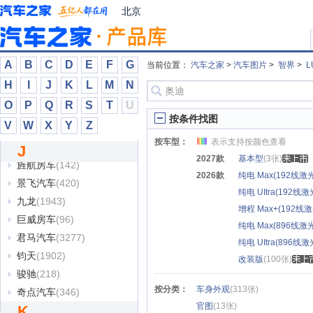
捷尼赛思
(29324)
北京
捷途
(118637)
捷途山海
(28614)
金杯
(39537)
A
B
C
D
E
F
G
当前位置：
汽车之家
>
汽车图片
>
智界
>
L
金冠汽车
(1862)
H
I
J
K
L
M
N
金琥新能源
(1200)
O
P
Q
R
S
T
U
金龙
(2689)
按条件找图
V
W
X
Y
Z
金龙礼宾
(864)
按车型：
表示支持按颜色查看
金旅
(590)
J
2027款
基本型
(3张)
旌航房车
(142)
2026款
纯电 Max(192线
景飞汽车
(420)
纯电 UItra(192
九龙
(1943)
增程 Max+(192
巨威房车
(96)
纯电 Max(896线
君马汽车
(3277)
纯电 UItra(896
钧天
(1902)
改装版
(100张)
骏驰
(218)
按分类：
车身外观
(313张)
奇点汽车
(346)
官图
(13张)
K