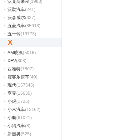
沃克斯豪尔
(1983)
沃勒汽车
(241)
沃森威尔
(337)
五菱汽车
(85013)
五十铃
(19773)
X
AM晓澳
(5016)
XEV
(303)
西雅特
(7807)
霞客乐房车
(40)
现代
(157545)
享界
(15635)
小虎
(1725)
小米汽车
(13162)
小鹏
(61021)
小猬汽车
(8)
新吉奥
(525)