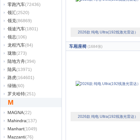
零跑汽车
(72436)
领汇
(2520)
领克
(86869)
领途汽车
(1801)
2026款 纯电 UItra(192线激光雷达）
领志
(106)
龙程汽车
(84)
车厢座椅
(1684张)
珑致
(273)
陆地方舟
(394)
陆风
(13971)
路虎
(164601)
绿驰
(60)
罗夫哈特
(251)
M
MAGNA
(22)
2026款 纯电 UItra(192线激光雷达）
Mahindra
(137)
Manhart
(1049)
Mazzanti
(76)