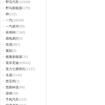
野马汽车
(10149)
野马新能源
(179)
烨
(122)
一汽
(24528)
一汽凌河
(89)
依维柯
(7160)
易电易行
(3)
奕境
(887)
翼刻
(3)
银隆新能源
(31)
英菲尼迪
(53510)
英力士掷弹兵
(1137)
永源
(2142)
悠宝利
(3)
悠跑科技
(86)
游侠
(28)
予风汽车
(315)