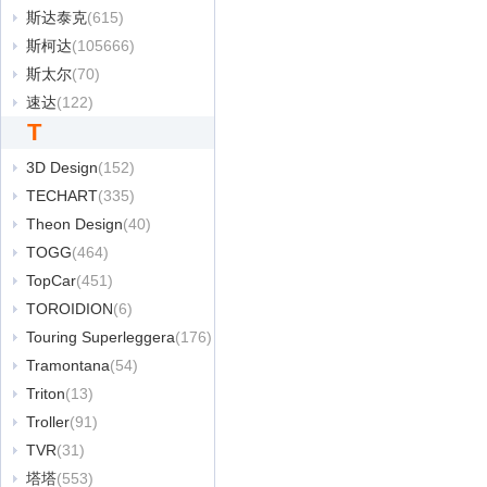
斯达泰克
(615)
斯柯达
(105666)
斯太尔
(70)
速达
(122)
T
3D Design
(152)
TECHART
(335)
Theon Design
(40)
TOGG
(464)
TopCar
(451)
TOROIDION
(6)
Touring Superleggera
(176)
Tramontana
(54)
Triton
(13)
Troller
(91)
TVR
(31)
塔塔
(553)