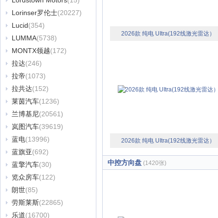
Lordstown Motors
(15)
Lorinser罗伦士
(20227)
Lucid
(354)
2026款 纯电 UItra(192线激光雷达）
LUMMA
(5738)
MONTX领越
(172)
拉达
(246)
拉帝
(1073)
拉共达
(152)
莱茵汽车
(1236)
兰博基尼
(20561)
岚图汽车
(39619)
蓝电
(13996)
2026款 纯电 UItra(192线激光雷达）
蓝旗亚
(692)
中控方向盘
(1420张)
蓝擎汽车
(30)
览众房车
(122)
朗世
(85)
劳斯莱斯
(22865)
乐道
(16700)