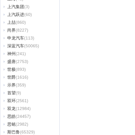
上汽集团
(3)
上汽跃进
(60)
上喆
(860)
尚界
(8227)
申龙汽车
(113)
深蓝汽车
(50065)
神州
(241)
盛唐
(2753)
世极
(893)
世爵
(1616)
示界
(359)
首望
(9)
双环
(2561)
双龙
(12984)
思皓
(24457)
思铭
(2982)
斯巴鲁
(65329)