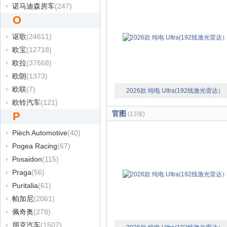
诺马迪森房车
(247)
O
讴歌
(24611)
欧宝
(12718)
欧拉
(37668)
欧朗
(1373)
欧联
(7)
2026款 纯电 UItra(192线激光雷达）
欧铃汽车
(121)
官图
P
(13张)
Piëch Automotive
(40)
Pogea Racing
(67)
Posaidon
(115)
Praga
(56)
Puritalia
(61)
帕加尼
(2061)
佩奇奥
(278)
朋克汽车
(1507)