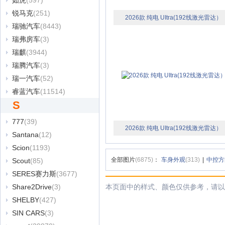
如虎
(597)
锐马克
(251)
2026款 纯电 UItra(192线激光雷达）
瑞驰汽车
(8443)
瑞弗房车
(3)
瑞麒
(3944)
瑞腾汽车
(3)
瑞一汽车
(52)
睿蓝汽车
(11514)
S
777
(39)
2026款 纯电 UItra(192线激光雷达）
Santana
(12)
Scion
(1193)
全部图片
(6875)
：
车身外观
(313)
|
中控方
Scout
(85)
SERES赛力斯
(3677)
Share2Drive
(3)
本页面中的样式、颜色仅供参考，请以
SHELBY
(427)
SIN CARS
(3)