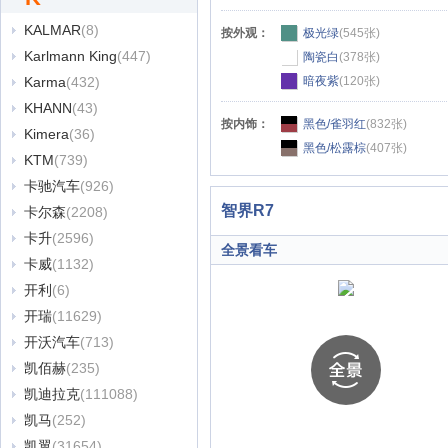
KALMAR
(8)
按外观：
极光绿
(545张)
Karlmann King
(447)
陶瓷白
(378张)
Karma
(432)
暗夜紫
(120张)
KHANN
(43)
按内饰：
黑色/雀羽红
(832张)
Kimera
(36)
黑色/松露棕
(407张)
KTM
(739)
卡驰汽车
(926)
智界R7
卡尔森
(2208)
卡升
(2596)
全景看车
卡威
(1132)
开利
(6)
开瑞
(11629)
开沃汽车
(713)
凯佰赫
(235)
凯迪拉克
(111088)
凯马
(252)
凯翼
(31654)