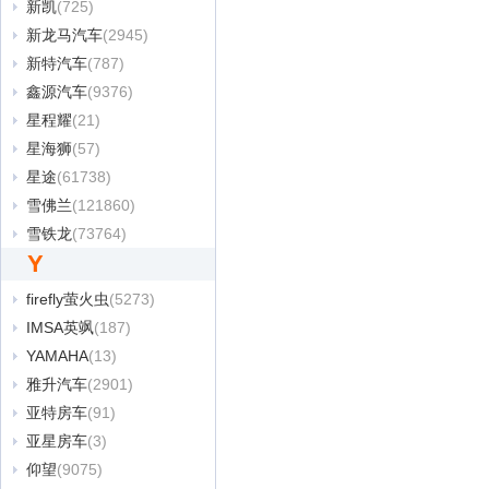
新凯
(725)
新龙马汽车
(2945)
新特汽车
(787)
鑫源汽车
(9376)
星程耀
(21)
星海狮
(57)
星途
(61738)
雪佛兰
(121860)
雪铁龙
(73764)
Y
firefly萤火虫
(5273)
IMSA英飒
(187)
YAMAHA
(13)
雅升汽车
(2901)
亚特房车
(91)
亚星房车
(3)
仰望
(9075)