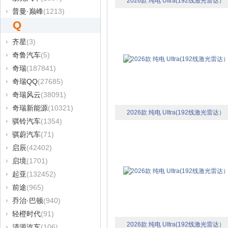
2026款 纯电 UItra(192线激光雷达）
普曼·巅峰
(1213)
Q
齐星
(3)
奇鲁汽车
(5)
奇瑞
(187841)
奇瑞QQ
(27685)
奇瑞风云
(38091)
奇瑞新能源
(10321)
2026款 纯电 UItra(192线激光雷达）
骐铃汽车
(1354)
骐蔚汽车
(71)
启辰
(42402)
启境
(1701)
起亚
(132452)
前途
(965)
乔治·巴顿
(940)
轻橙时代
(91)
2026款 纯电 UItra(192线激光雷达）
清源汽车
(106)