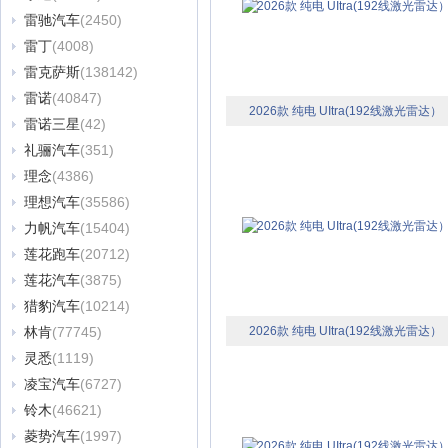
雷驰汽车
(2450)
雷丁
(4008)
雷克萨斯
(138142)
雷诺
(40847)
2026款 纯电 UItra(192线激光雷达）
雷诺三星
(42)
礼骊汽车
(351)
理念
(4386)
理想汽车
(35586)
力帆汽车
(15404)
莲花跑车
(20712)
莲花汽车
(3875)
猎豹汽车
(10214)
林肯
(77745)
2026款 纯电 UItra(192线激光雷达）
灵悉
(1119)
凌宝汽车
(6727)
铃木
(46621)
菱势汽车
(1997)