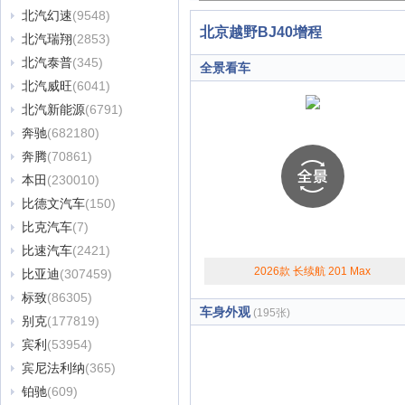
北汽幻速
(9548)
北京越野BJ40增程
北汽瑞翔
(2853)
北汽泰普
(345)
全景看车
北汽威旺
(6041)
北汽新能源
(6791)
奔驰
(682180)
奔腾
(70861)
本田
(230010)
比德文汽车
(150)
比克汽车
(7)
比速汽车
(2421)
2026款 长续航 201 Max
比亚迪
(307459)
标致
(86305)
车身外观
(195张)
别克
(177819)
宾利
(53954)
宾尼法利纳
(365)
铂驰
(609)