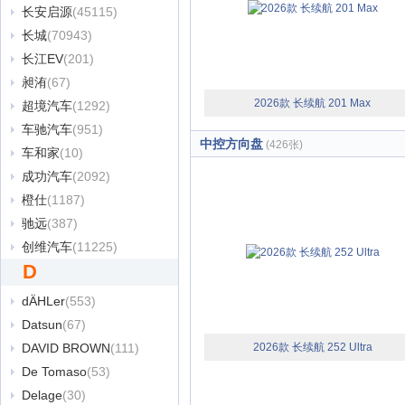
长安启源
(45115)
长城
(70943)
长江EV
(201)
昶洧
(67)
2026款 长续航 201 Max
超境汽车
(1292)
车驰汽车
(951)
中控方向盘
(426张)
车和家
(10)
成功汽车
(2092)
橙仕
(1187)
驰远
(387)
创维汽车
(11225)
D
dÄHLer
(553)
Datsun
(67)
DAVID BROWN
(111)
2026款 长续航 252 Ultra
De Tomaso
(53)
Delage
(30)