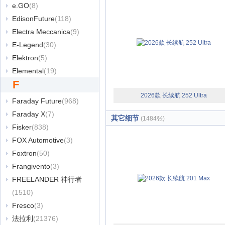
e.GO
(8)
EdisonFuture
(118)
Electra Meccanica
(9)
E-Legend
(30)
Elektron
(5)
Elemental
(19)
F
2026款 长续航 252 Ultra
Faraday Future
(968)
Faraday X
(7)
其它细节
(1484张)
Fisker
(838)
FOX Automotive
(3)
Foxtron
(50)
Frangivento
(3)
FREELANDER 神行者
(1510)
Fresco
(3)
法拉利
(21376)