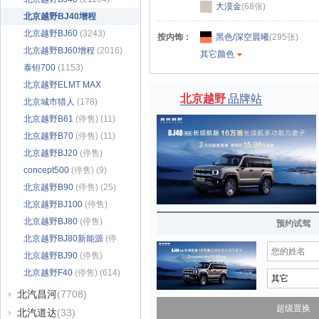
大漠金
(68张)
北京越野BJ40增程
(3635)
北京越野BJ60
(3243)
按内饰：
黑色/深空晨曦
(295张)
北京越野BJ60增程
(2016)
其它颜色
泰钽700
(1153)
北京越野ELMT MAX
北京越野
品牌站
(135)
北京城市猎人
(178)
北京越野B61
(停售) (11)
北京越野B70
(停售) (11)
北京越野BJ20
(停售)
(1288)
concept500
(停售) (9)
北京越野B90
(停售) (25)
北京越野BJ100
(停售)
(20)
北京越野BJ80
(停售)
预约试驾
(2917)
北京越野BJ80新能源
(停
售) (81)
北京越野BJ90
(停售)
(1728)
北京越野F40
(停售) (614)
北汽昌河
(7708)
超级置换
北汽道达
(33)