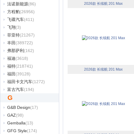
法诺新能源
(86)
2026款 长续航 201 Max
方程豹
(26956)
飞碟汽车
(411)
飞翔
(3)
菲亚特
(21267)
丰田
(389722)
弗那萨利
(162)
福迪
(3618)
福特
(218741)
2026款 长续航 201 Max
福田
(39128)
福田卡文汽车
(1272)
富古汽车
(194)
G
G&B Design
(17)
GAZ
(98)
Gemballa
(13)
GFG Style
(174)