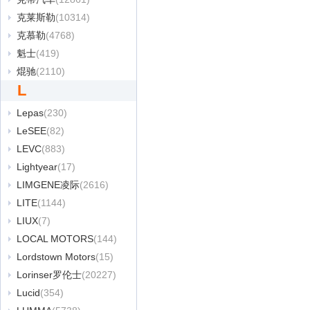
克莱斯勒
(10314)
克慕勒
(4768)
魁士
(419)
焜驰
(2110)
L
Lepas
(230)
LeSEE
(82)
LEVC
(883)
Lightyear
(17)
LIMGENE凌际
(2616)
LITE
(1144)
LIUX
(7)
LOCAL MOTORS
(144)
Lordstown Motors
(15)
Lorinser罗伦士
(20227)
Lucid
(354)