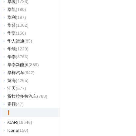
华境
(1736)
华凯
(190)
华利
(197)
华普
(1002)
华骐
(156)
华人运通
(85)
华颂
(1229)
华泰
(8766)
华泰新能源
(869)
华梓汽车
(942)
黄海
(4265)
汇天
(577)
货拉拉多拉汽车
(788)
霍顿
(47)
I
iCAR
(19646)
Icona
(150)