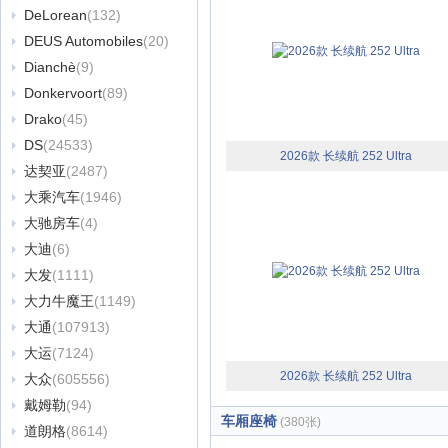
DeLorean
(132)
DEUS Automobiles
(20)
Dianchè
(9)
Donkervoort
(89)
Drako
(45)
DS
(24533)
2026款 长续航 252 Ultra
达契亚
(2487)
大乘汽车
(1946)
大驰房车
(4)
大迪
(6)
大发
(1111)
大力牛魔王
(1149)
大通
(107913)
大运
(7124)
2026款 长续航 252 Ultra
大众
(605556)
戴姆勒
(94)
车厢座椅
(380张)
道朗格
(8614)