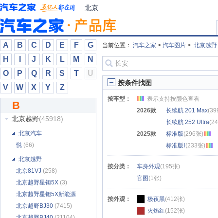
宝骐汽车
(3)
北京
宝腾
(8)
宝沃
(7616)
保斐利
(195)
A
B
C
D
E
F
G
当前位置：
汽车之家
>
汽车图片
>
北京越野
保时捷
(150105)
H
I
J
K
L
M
N
北方房车
(7)
O
P
Q
R
S
T
U
北京汽车
(42847)
按条件找图
V
W
X
Y
Z
北京汽车制造厂
(45250)
按车型：
表示支持按颜色查看
B
北京清行
(54)
2026款
长续航 201 Max
(39
北京越野
(45918)
长续航 252 Ultra
(2
北京汽车
2025款
标准版
(296张)
悦
(66)
标准版Ⅰ
(233张)
北京越野
按分类：
车身外观
(195张)
北京81VJ
(258)
官图
(1张)
北京越野星钽5X
(3)
北京越野星钽5X新能源
按外观：
极夜黑
(412张)
(8)
北京越野BJ30
(7415)
火焰红
(152张)
北京越野BJ40
(21104)