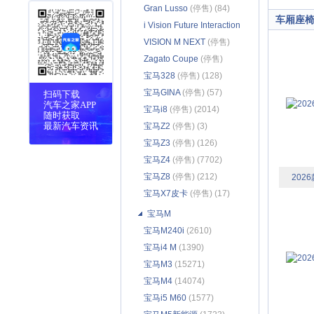
(282)
Gran Lusso
(停售) (84)
车厢座
i Vision Future Interaction
(停售) (54)
VISION M NEXT
(停售)
(83)
Zagato Coupe
(停售)
(114)
宝马328
(停售) (128)
宝马GINA
(停售) (57)
扫码下载
汽车之家APP
宝马i8
(停售) (2014)
随时获取
最新汽车资讯
宝马Z2
(停售) (3)
宝马Z3
(停售) (126)
宝马Z4
(停售) (7702)
宝马Z8
(停售) (212)
2026
宝马X7皮卡
(停售) (17)
宝马M
宝马M240i
(2610)
宝马i4 M
(1390)
宝马M3
(15271)
宝马M4
(14074)
宝马i5 M60
(1577)