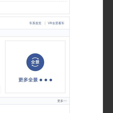
|
车系首页
VR全景看车
更多>>