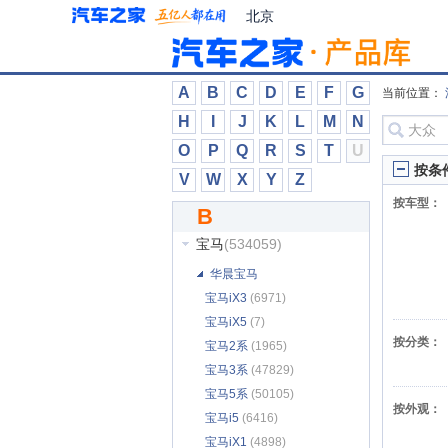
Bollinger Motors
(151)
北京
Bovensiepen
(55)
Bowler
(80)
巴菲特汽车
(771)
A
B
C
D
E
F
G
当前位置：
百度Apollo
(28)
H
I
J
K
L
M
N
百智新能源
(757)
O
P
Q
R
S
T
U
佰斯威
(3)
按条
V
W
X
Y
Z
拜腾
(434)
按车型：
B
宝骏
(73944)
宝马
(534059)
华晨宝马
宝马iX3
(6971)
宝马iX5
(7)
按分类：
宝马2系
(1965)
宝马3系
(47829)
宝马5系
(50105)
按外观：
宝马i5
(6416)
宝马iX1
(4898)