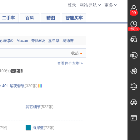
登录
网站导航
更多
99
二手车
百科
精图
智能买车
待同步
尼迪Q50
Macan
奔驰E级
嘉年华
奥德赛
收起
查看停产车型 >
(100张)
ve 40L 曜夜套装
(320张)
其它细节
(522张)
77张)
海岸蓝
(72张)