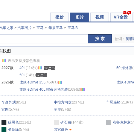
报价
图片
视频
VR全景
汽车之家
>
汽车图片
>
宝马
>
华晨宝马
>
宝马i3
搜 索
热词：
英菲
件找图
表示支持按颜色查看
2027款
40L
(114张)
50 海外版
50L
(14张)
2026款
改款 eDrive 35L
(460张)
改款 eDri
改款 eDrive 40L 曜夜运动套装
(169张)
车身外观
(85张)
中控方向盘
(237张)
车厢座椅
(219张)
官图
(57张)
车展
(57张)
碳黑色
(221张)
矿石白
(144张)
布鲁克林灰
(
曼岛绿
(57张)
其它颜色