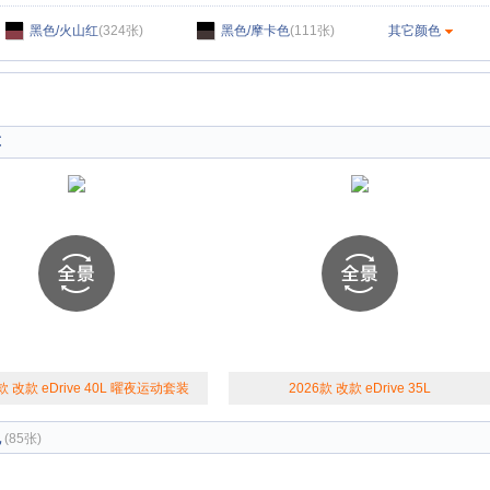
黑色/火山红
(324张)
黑色/摩卡色
(111张)
其它颜色
车
款 改款 eDrive 40L 曜夜运动套装
2026款 改款 eDrive 35L
观
(85张)