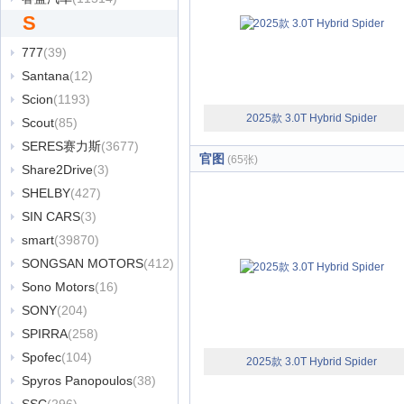
S
777
(39)
Santana
(12)
Scion
(1193)
2025款 3.0T Hybrid Spider
Scout
(85)
SERES赛力斯
(3677)
官图
(65张)
Share2Drive
(3)
SHELBY
(427)
SIN CARS
(3)
smart
(39870)
SONGSAN MOTORS
(412)
Sono Motors
(16)
SONY
(204)
SPIRRA
(258)
Spofec
(104)
2025款 3.0T Hybrid Spider
Spyros Panopoulos
(38)