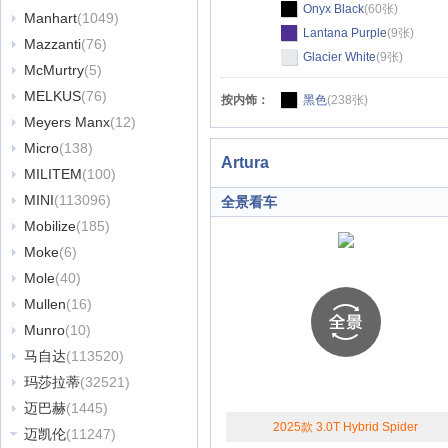
Onyx Black
(60张)
Manhart
(1049)
Lantana Purple
(9张)
Mazzanti
(76)
Glacier White
(9张)
McMurtry
(5)
MELKUS
(76)
按内饰：
黑色
(238张)
Meyers Manx
(12)
Micro
(138)
Artura
MILITEM
(100)
MINI
(113096)
全景看车
Mobilize
(185)
Moke
(6)
Mole
(40)
Mullen
(16)
Munro
(10)
马自达
(113520)
玛莎拉蒂
(32521)
迈巴赫
(1445)
2025款 3.0T Hybrid Spider
迈凯伦
(11247)