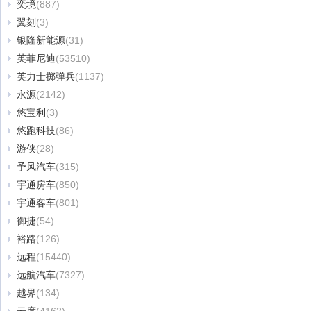
奕境
(887)
翼刻
(3)
银隆新能源
(31)
英菲尼迪
(53510)
英力士掷弹兵
(1137)
永源
(2142)
悠宝利
(3)
悠跑科技
(86)
游侠
(28)
予风汽车
(315)
宇通房车
(850)
宇通客车
(801)
御捷
(54)
裕路
(126)
远程
(15440)
远航汽车
(7327)
越界
(134)