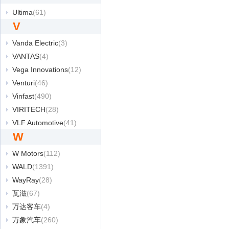
Ultima
(61)
V
Vanda Electric
(3)
VANTAS
(4)
Vega Innovations
(12)
Venturi
(46)
Vinfast
(490)
VIRITECH
(28)
VLF Automotive
(41)
W
W Motors
(112)
WALD
(1391)
WayRay
(28)
瓦滋
(67)
万达客车
(4)
万象汽车
(260)