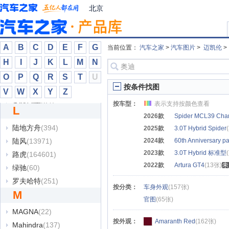
铃木
(46621)
北京
菱势汽车
(1997)
零跑汽车
(72436)
A
B
C
D
E
F
G
领汇
(2520)
当前位置：
汽车之家
>
汽车图片
>
迈凯伦
领克
(86869)
H
I
J
K
L
M
N
领途汽车
(1801)
O
P
Q
R
S
T
U
按条件找图
领志
(106)
V
W
X
Y
Z
龙程汽车
(84)
按车型：
表示支持按颜色查看
L
珑致
(273)
2026款
Spider MCL39 Cham
陆地方舟
(394)
2025款
3.0T Hybrid Spider
陆风
(13971)
2024款
60th Anniversary p
2023款
3.0T Hybrid 标准型
路虎
(164601)
2022款
Artura GT4
(13张)
绿驰
(60)
罗夫哈特
(251)
按分类：
车身外观
(157张)
M
官图
(65张)
MAGNA
(22)
按外观：
Amaranth Red
(162张)
Mahindra
(137)