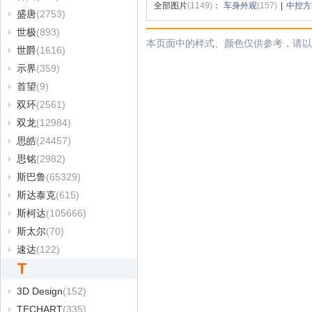
全部图片
(1149)
：
车身外观
(157)
|
中控方
盛唐
(2753)
世极
(893)
本页面中的样式、颜色仅供参考，请以
世爵
(1616)
示界
(359)
首望
(9)
双环
(2561)
双龙
(12984)
思皓
(24457)
思铭
(2982)
斯巴鲁
(65329)
斯达泰克
(615)
斯柯达
(105666)
斯太尔
(70)
速达
(122)
T
3D Design
(152)
TECHART
(335)