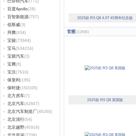
巴菲特汽车
(771)
百度Apollo
(28)
百智新能源
(757)
2025款 RS Q8 4.0T 45周年纪念版
佰斯威
(3)
官图
(128张)
拜腾
(434)
宝骏
(73944)
宝马
(534216)
宝骐汽车
(3)
宝腾
(8)
宝沃
(7616)
保斐利
(195)
保时捷
(150105)
北方房车
(7)
2025款 RS Q8 英国版
北京汽车
(42847)
北京汽车制造厂
(45250)
北京清行
(54)
北京越野
(45918)
北汽昌河
(7708)