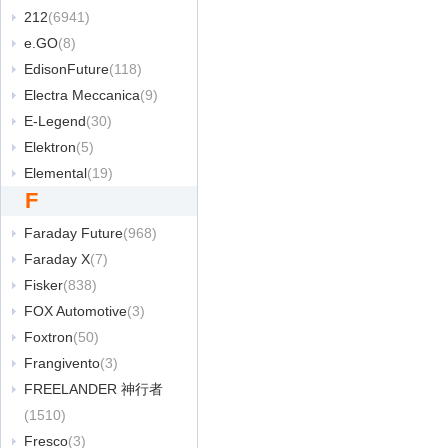
212
(6941)
e.GO
(8)
EdisonFuture
(118)
Electra Meccanica
(9)
E-Legend
(30)
Elektron
(5)
Elemental
(19)
F
Faraday Future
(968)
Faraday X
(7)
Fisker
(838)
FOX Automotive
(3)
Foxtron
(50)
Frangivento
(3)
FREELANDER 神行者
(1510)
Fresco
(3)