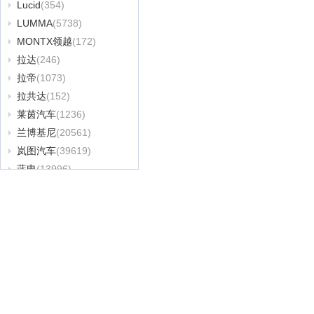
Lucid
(354)
LUMMA
(5738)
MONTX领越
(172)
拉达
(246)
拉帝
(1073)
拉共达
(152)
莱茵汽车
(1236)
兰博基尼
(20561)
岚图汽车
(39619)
蓝电
(13996)
蓝旗亚
(692)
蓝擎汽车
(30)
览众房车
(122)
朗世
(85)
劳斯莱斯
(22865)
乐道
(16743)
雷驰汽车
(2450)