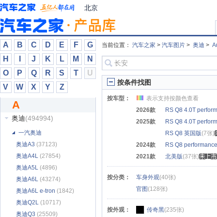
阿娜亚
(367)
北京
阿斯顿·马丁
(30166)
阿维塔
(37165)
埃安
(72775)
A
B
C
D
E
F
G
当前位置：
汽车之家
>
汽车图片
>
奥迪
>
A
埃尚
(1372)
H
I
J
K
L
M
N
艾康尼克
(409)
O
P
Q
R
S
T
U
爱驰
(3384)
按条件找图
V
W
X
Y
Z
安徽猎豹
(5)
按车型：
表示支持按颜色查看
A
安凯客车
(154)
2026款
RS Q8 4.0T perfor
奥迪
(494994)
2025款
RS Q8 4.0T perfor
一汽奥迪
RS Q8 英国版
(7张)
奥迪A3
(37123)
2024款
RS Q8 performan
奥迪A4L
(27854)
2021款
北美版
(37张)
奥迪A5L
(4896)
按分类：
车身外观
(40张)
奥迪A6L
(43274)
官图
(128张)
奥迪A6L e-tron
(1842)
奥迪Q2L
(10717)
按外观：
传奇黑
(235张)
奥迪Q3
(25509)