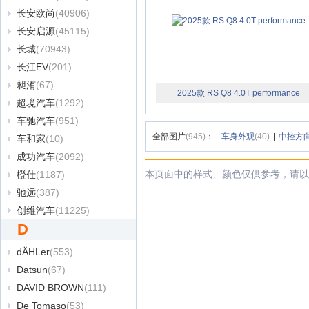
长安欧尚
(40906)
长安启源
(45115)
长城
(70943)
长江EV
(201)
昶洧
(67)
2025款 RS Q8 4.0T performance
超境汽车
(1292)
车驰汽车
(951)
全部图片
(945)
：
车身外观
(40)
|
中控方
车和家
(10)
成功汽车
(2092)
本页面中的样式、颜色仅供参考，请以
橙仕
(1187)
驰远
(387)
创维汽车
(11225)
D
dÄHLer
(553)
Datsun
(67)
DAVID BROWN
(111)
De Tomaso
(53)