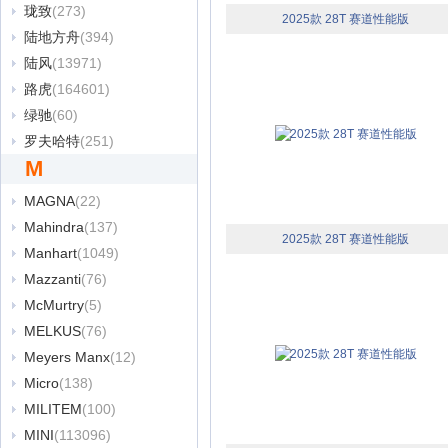
珑致
(273)
2025款 28T 赛道性能版
陆地方舟
(394)
陆风
(13971)
路虎
(164601)
绿驰
(60)
罗夫哈特
(251)
M
MAGNA
(22)
Mahindra
(137)
2025款 28T 赛道性能版
Manhart
(1049)
Mazzanti
(76)
McMurtry
(5)
MELKUS
(76)
Meyers Manx
(12)
Micro
(138)
MILITEM
(100)
MINI
(113096)