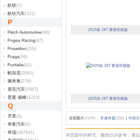
欧联
(7)
欧铃汽车
(121)
P
2025款 28T 赛道性能版
Piëch Automotive
(40)
Pogea Racing
(67)
Posaidon
(115)
Praga
(56)
Puritalia
(61)
帕加尼
(2061)
佩奇奥
(278)
朋克汽车
(1507)
普曼·巅峰
(1213)
2025款 28T 赛道性能版
Q
齐星
(3)
全部图片
(2254)
：
车身外观
(158)
|
中控方
奇鲁汽车
(5)
奇瑞
(187841)
本页面中的样式、颜色仅供参考，请以