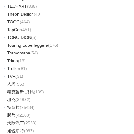
TECHART
(335)
Theon Design
(40)
TOGG
(464)
TopCar
(451)
TOROIDION
(6)
Touring Superleggera
(176)
Tramontana
(54)
Triton
(13)
Troller
(91)
TVR
(31)
塔塔
(553)
泰克鲁斯·腾风
(139)
坦克
(34832)
特斯拉
(25434)
腾势
(42183)
天际汽车
(2538)
拓锐斯特
(997)