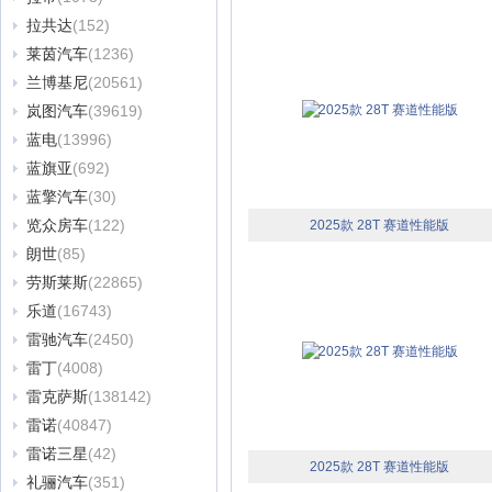
拉共达
(152)
莱茵汽车
(1236)
兰博基尼
(20561)
岚图汽车
(39619)
蓝电
(13996)
蓝旗亚
(692)
蓝擎汽车
(30)
览众房车
(122)
2025款 28T 赛道性能版
朗世
(85)
劳斯莱斯
(22865)
乐道
(16743)
雷驰汽车
(2450)
雷丁
(4008)
雷克萨斯
(138142)
雷诺
(40847)
雷诺三星
(42)
2025款 28T 赛道性能版
礼骊汽车
(351)