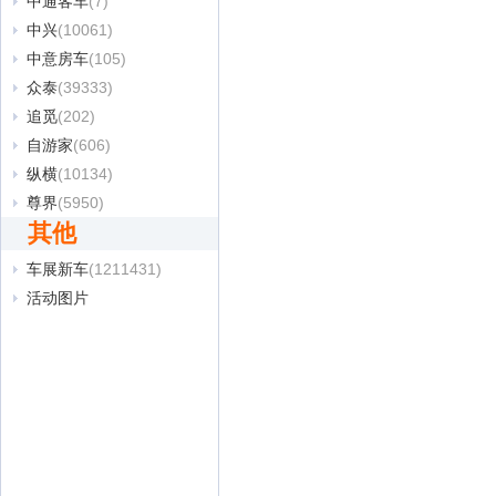
中通客车
(7)
中兴
(10061)
中意房车
(105)
众泰
(39333)
追觅
(202)
自游家
(606)
纵横
(10134)
尊界
(5950)
其他
车展新车
(1211431)
活动图片