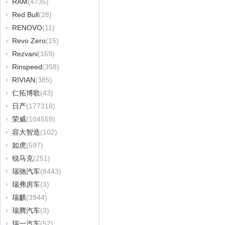
RAM
(4735)
Red Bull
(28)
RENOVO
(11)
Revo Zero
(15)
Rezvani
(169)
Rinspeed
(358)
RIVIAN
(385)
仁拓博歌
(43)
日产
(177318)
荣威
(104559)
容大智造
(102)
如虎
(597)
锐马克
(251)
瑞驰汽车
(8443)
瑞弗房车
(3)
瑞麒
(3944)
瑞腾汽车
(3)
瑞一汽车
(52)