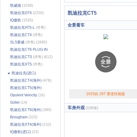
凯威德
(1038)
凯迪拉克CT5
凯迪拉克GT4
(2250)
IQ傲歌
(1535)
全景看车
凯迪拉克ATS-L
(停售)
(3580)
凯迪拉克CT4
(停售)
(4893)
SLS赛威
(停售) (2695)
凯迪拉克CT6 PLUG-IN
(停售) (229)
凯迪拉克CTS
(停售) (612)
凯迪拉克XTS
(停售)
(5863)
凯迪拉克(进口)
凯迪拉克CT4(海外)
(478)
凯迪拉克CT5(海外)
2025款 28T 赛道性能版
(1047)
Opulent Velocity
(16)
Sollei
(14)
车身外观
(158张)
凯迪拉克CT6(海外)
(380)
Brougham
(315)
凯迪拉克XT4(海外)
(132)
IQ傲歌(进口)
(23)