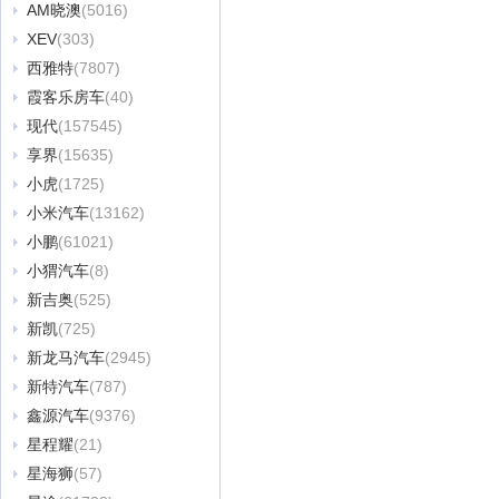
AM晓澳
(5016)
XEV
(303)
西雅特
(7807)
霞客乐房车
(40)
现代
(157545)
享界
(15635)
小虎
(1725)
小米汽车
(13162)
小鹏
(61021)
小猬汽车
(8)
新吉奥
(525)
新凯
(725)
新龙马汽车
(2945)
新特汽车
(787)
鑫源汽车
(9376)
星程耀
(21)
星海狮
(57)