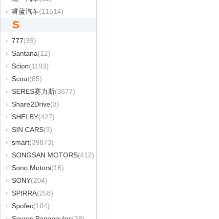
睿蓝汽车
(11514)
S
777
(39)
Santana
(12)
Scion
(1193)
Scout
(85)
SERES赛力斯
(3677)
Share2Drive
(3)
SHELBY
(427)
SIN CARS
(3)
smart
(39873)
SONGSAN MOTORS
(412)
Sono Motors
(16)
SONY
(204)
SPIRRA
(258)
Spofec
(104)
Spyros Panopoulos
(38)