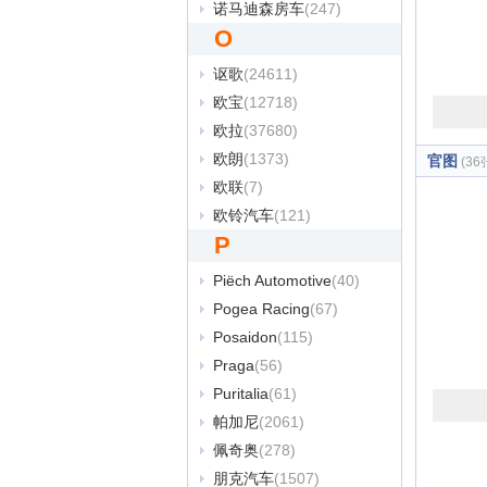
诺马迪森房车
(247)
O
讴歌
(24611)
欧宝
(12718)
欧拉
(37680)
欧朗
(1373)
官图
(36
欧联
(7)
欧铃汽车
(121)
P
Piëch Automotive
(40)
Pogea Racing
(67)
Posaidon
(115)
Praga
(56)
Puritalia
(61)
帕加尼
(2061)
佩奇奥
(278)
朋克汽车
(1507)