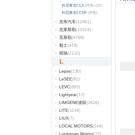
(146)
科尼赛克CCX
(停售) (31)
科尼赛克CCXR
(停售)
(38)
克蒂汽车
(12861)
克莱斯勒
(10314)
克慕勒
(4768)
魁士
(419)
焜驰
(2110)
L
Lepas
(230)
LeSEE
(82)
LEVC
(883)
Lightyear
(17)
LIMGENE凌际
(2616)
LITE
(1144)
LIUX
(7)
LOCAL MOTORS
(144)
Lordstown Motors
(15)