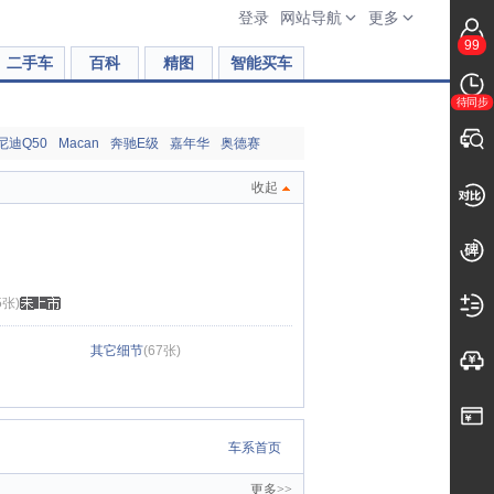
登录
网站导航
更多
99
二手车
百科
精图
智能买车
待同步
尼迪Q50
Macan
奔驰E级
嘉年华
奥德赛
收起
5张)
其它细节
(67张)
车系首页
更多>>