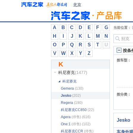
卡威
(1132)
北京
开利
(6)
开瑞
(11629)
开沃汽车
(713)
A
B
C
D
E
F
G
当前位置：
凯佰赫
(235)
H
I
J
K
L
M
N
凯迪拉克
(111173)
O
P
Q
R
S
T
U
凯马
(252)
按条
V
W
X
Y
Z
凯翼
(31654)
按车型：
K
康派斯
(104)
科尼赛克
(1477)
科尼赛克
Gemera
(130)
按分类：
Jesko
(202)
Regera
(190)
科尼赛克CC850
(22)
Agera
(停售) (616)
Jesko
One:1
(停售) (102)
科尼赛克CCR
(停售)
车身外