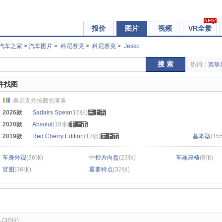
报价
图片
视频
VR全景
汽车之家
>
汽车图片
>
科尼赛克
>
科尼赛克
>
Jesko
搜 索
热词：
英菲
件找图
表示支持按颜色查看
2026款
Sadairs Spear
(16张)
2020款
Absolut
(18张)
2019款
Red Cherry Edition
(13张)
基本型
(15
车身外观
(36张)
中控方向盘
(23张)
车厢座椅
(8张)
官图
(36张)
重要特点
(32张)
观
(36张)