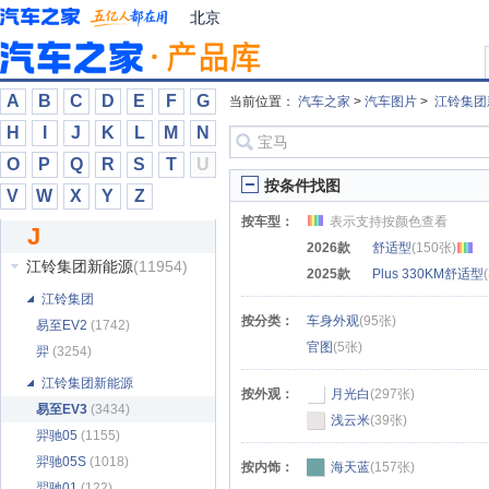
吉祥汽车
(808)
北京
极氪
(53290)
极越
(6014)
佳跃
(3)
A
B
C
D
E
F
G
当前位置：
汽车之家
>
汽车图片
>
江铃集团
江淮汽车
(6930)
H
I
J
K
L
M
N
江淮瑞风
(27073)
O
P
Q
R
S
T
U
江淮钇为
(7622)
按条件找图
V
W
X
Y
Z
江铃
(34610)
按车型：
表示支持按颜色查看
J
江铃集团房车
(14)
2026款
舒适型
(150张)
江铃集团新能源
(11954)
2025款
Plus 330KM舒适型
江铃集团
按分类：
车身外观
(95张)
易至EV2
(1742)
官图
(5张)
羿
(3254)
江铃集团新能源
按外观：
月光白
(297张)
易至EV3
(3434)
浅云米
(39张)
羿驰05
(1155)
羿驰05S
(1018)
按内饰：
海天蓝
(157张)
羿驰01
(122)