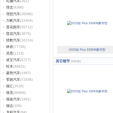
礼骊汽车
(351)
理念
(4386)
理想汽车
(35586)
力帆汽车
(15404)
莲花跑车
(20712)
莲花汽车
(3875)
猎豹汽车
(10214)
林肯
(77745)
2025款 Plus 330KM豪华型
灵悉
(1119)
凌宝汽车
(6727)
其它细节
(590张)
铃木
(46621)
菱势汽车
(1997)
零跑汽车
(72436)
领汇
(2520)
领克
(86869)
领途汽车
(1801)
领志
(106)
龙程汽车
(84)