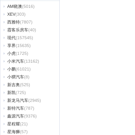
AM晓澳
(5016)
XEV
(303)
西雅特
(7807)
霞客乐房车
(40)
现代
(157545)
享界
(15635)
小虎
(1725)
小米汽车
(13162)
小鹏
(61021)
小猬汽车
(8)
新吉奥
(525)
新凯
(725)
新龙马汽车
(2945)
新特汽车
(787)
鑫源汽车
(9376)
星程耀
(21)
星海狮
(57)