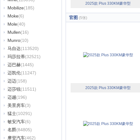
2025款 Plus 330KM豪华型
Mobilize
(185)
Moke
(6)
官图
(5张)
Mole
(40)
Mullen
(16)
Munro
(10)
马自达
(113520)
玛莎拉蒂
(32521)
迈巴赫
(1445)
迈凯伦
(11247)
迈迈
(158)
2025款 Plus 330KM豪华型
迈莎锐
(11511)
迈越
(196)
美景房车
(3)
猛士
(10291)
敏安汽车
(6)
名爵
(84805)
摩登汽车
(462)