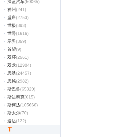
深蓝汽车
(50065)
神州
(241)
盛唐
(2753)
世极
(893)
世爵
(1616)
示界
(359)
首望
(9)
双环
(2561)
双龙
(12984)
思皓
(24457)
思铭
(2982)
斯巴鲁
(65329)
斯达泰克
(615)
斯柯达
(105666)
斯太尔
(70)
速达
(122)
T