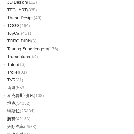
3D Design
(152)
TECHART
(335)
Theon Design
(40)
TOGG
(464)
TopCar
(451)
TOROIDION
(6)
Touring Superleggera
(176)
Tramontana
(54)
Triton
(13)
Troller
(91)
TVR
(31)
塔塔
(553)
泰克鲁斯·腾风
(139)
坦克
(34832)
特斯拉
(25434)
腾势
(42183)
天际汽车
(2538)