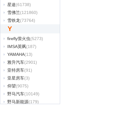
星途
(61738)
雪佛兰
(121860)
雪铁龙
(73764)
Y
firefly萤火虫
(5273)
IMSA英飒
(187)
YAMAHA
(13)
雅升汽车
(2901)
亚特房车
(91)
亚星房车
(3)
仰望
(9075)
野马汽车
(10149)
野马新能源
(179)
烨
(122)
一汽
(24528)
一汽凌河
(89)
依维柯
(7160)