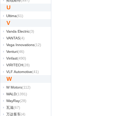
拓锐斯特
(997)
U
Ultima
(61)
V
Vanda Electric
(3)
VANTAS
(4)
Vega Innovations
(12)
Venturi
(46)
Vinfast
(490)
VIRITECH
(28)
VLF Automotive
(41)
W
W Motors
(112)
WALD
(1391)
WayRay
(28)
瓦滋
(67)
万达客车
(4)