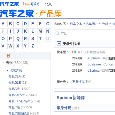
北京清行
(54)
北京
北京越野
(45907)
北汽昌河
(7708)
北汽道达
(33)
A
B
C
D
E
F
G
当前位置：
汽车之家
>
汽车图片
>
奔驰
>
奔
北汽幻速
(9548)
H
I
J
K
L
M
N
北汽瑞翔
(2853)
O
P
Q
R
S
T
U
北汽泰普
(345)
按条件找图
V
W
X
Y
Z
北汽威旺
(6041)
按车型：
表示支持按颜色查看
B
北汽新能源
(6791)
2024款
eSprinter
(18张)
奔驰
(682135)
2022款
Sustaineer Concep
北京奔驰
2018款
eSprinter
(62张)
奔驰CLA
(4)
按分类：
车身外观
(3张)
奔驰GLE
(22)
奔驰A级
(12229)
奔驰A级AMG
(6439)
Sprinter新能源
奔驰CLA新能源
(2334)
奔驰C级
(42953)
车身外观
(3张)
奔驰C级新能源
(4924)