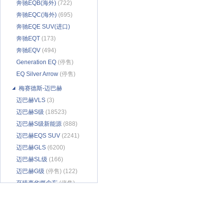
奔驰EQB(海外)
(722)
奔驰EQC(海外)
(695)
奔驰EQE SUV(进口)
(276)
奔驰EQT
(173)
奔驰EQV
(494)
Generation EQ
(停售)
(57)
EQ Silver Arrow
(停售)
(34)
梅赛德斯-迈巴赫
迈巴赫VLS
(3)
迈巴赫S级
(18523)
迈巴赫S级新能源
(888)
迈巴赫EQS SUV
(2241)
迈巴赫GLS
(6200)
迈巴赫SL级
(166)
迈巴赫G级
(停售) (122)
至臻豪华概念车
(停售)
(72)
Vision Mercedes-
Maybach 6
(停售) (64)
奔腾
(70861)