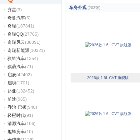
车身外观
(203张)
齐星
(3)
奇鲁汽车
(5)
奇瑞
(187841)
奇瑞QQ
(27765)
奇瑞风云
(38091)
奇瑞新能源
(10321)
骐铃汽车
(1354)
骐蔚汽车
(71)
启辰
(42402)
2026款 1.6L CVT 旗舰版
启境
(1701)
起亚
(132452)
前途
(965)
乔治·巴顿
(940)
轻橙时代
(91)
清源汽车
(106)
趣蜂房车
(10)
全球鹰
(1129)