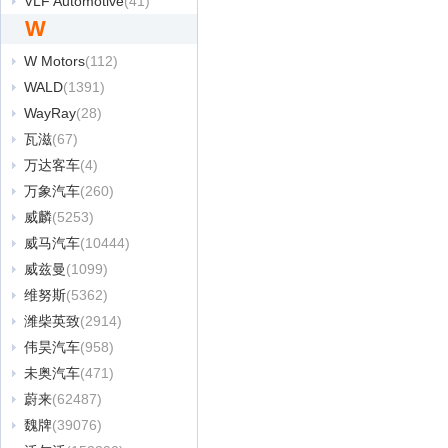
VLF Automotive
(41)
W
W Motors
(112)
WALD
(1391)
WayRay
(28)
瓦滋
(67)
万达客车
(4)
万象汽车
(260)
威麟
(5253)
威马汽车
(10444)
威兹曼
(1099)
维努斯
(5362)
潍柴英致
(2914)
伟昊汽车
(958)
未奥汽车
(471)
蔚来
(62487)
魏牌
(39076)