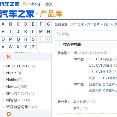
猛士
(10291)
北京
敏安汽车
(6)
名爵
(84805)
摩登汽车
(462)
A
B
C
D
E
F
G
当前位置：
汽车之家
>
汽车图片
>
日产
>
摩根
(1904)
H
I
J
K
L
M
N
N
O
P
Q
R
S
T
U
按条件找图
NamX
(83)
V
W
X
Y
Z
nanoFLOWCELL
(157)
按车型：
表示支持按颜色查看
N
Neuron EV
(33)
2026款
1.6L CVT 科技版
(2
1.6L CVT 旗舰版
(2
NEXT LEVEL
(32)
1.6L CVT舒适版
(2
Nikola
(8)
经典 1.6L CVT舒畅
Noble
(99)
2023款
超混电驱 全电驱Pro
Novitec
(756)
超混电驱 超智驾Ma
哪吒汽车
(34194)
纳智捷
(15398)
按分类：
车身外观
(203张)
诺马迪森房车
(247)
官图
(39张)
O