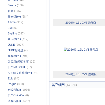
Sentra
(856)
聆风
(1767)
阳光(海外)
(584)
Altima
(912)
2026款 1.6L CVT 旗舰版
Evo
(62)
Skyline
(687)
西玛(海外)
(717)
JUKE
(2077)
JUKE新能源
(4)
劲客(海外)
(794)
劲客新能源(海外)
(29)
日产MAGNITE
(57)
ARIYA艾睿雅(海外)
(243)
2026款 1.6L CVT 旗舰版
Epic
(64)
Rogue
(383)
其它细节
(1435张)
奇骏(进口)
(1036)
日产Chill-Out
(6)
逍客(进口)
(1462)