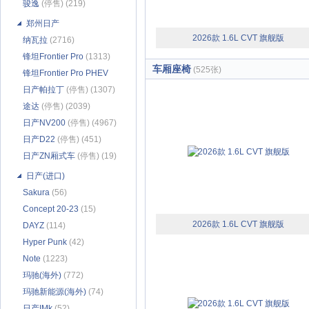
骏逸
(停售) (219)
郑州日产
2026款 1.6L CVT 旗舰版
纳瓦拉
(2716)
锋坦Frontier Pro
(1313)
车厢座椅
(525张)
锋坦Frontier Pro PHEV
(632)
日产帕拉丁
(停售) (1307)
途达
(停售) (2039)
日产NV200
(停售) (4967)
日产D22
(停售) (451)
日产ZN厢式车
(停售) (19)
日产(进口)
Sakura
(56)
Concept 20-23
(15)
2026款 1.6L CVT 旗舰版
DAYZ
(114)
Hyper Punk
(42)
Note
(1223)
玛驰(海外)
(772)
玛驰新能源(海外)
(74)
日产IMk
(52)