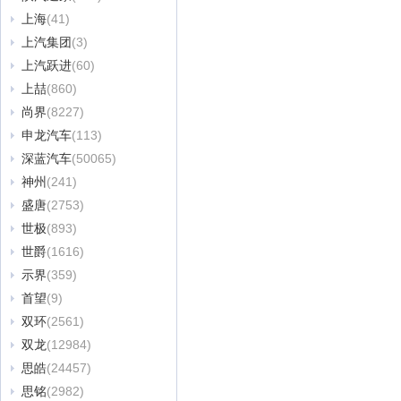
上海
(41)
上汽集团
(3)
上汽跃进
(60)
上喆
(860)
尚界
(8227)
申龙汽车
(113)
深蓝汽车
(50065)
神州
(241)
盛唐
(2753)
世极
(893)
世爵
(1616)
示界
(359)
首望
(9)
双环
(2561)
双龙
(12984)
思皓
(24457)
思铭
(2982)