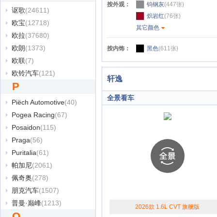
按外观：
钨钢灰
(447张)
讴歌
(24611)
炽岩红
(76张)
欧宝
(12718)
其它颜色
欧拉
(37680)
欧朗
(1373)
按内饰：
黑色
(611张)
欧联
(7)
欧铃汽车
(121)
轩逸
P
全景看车
Piëch Automotive
(40)
Pogea Racing
(67)
Posaidon
(115)
Praga
(56)
Puritalia
(61)
帕加尼
(2061)
佩奇奥
(278)
朋克汽车
(1507)
普曼·巅峰
(1213)
2026款 1.6L CVT 旗舰版
Q