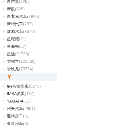
新吉奥
(525)
新凯
(725)
新龙马汽车
(2945)
新特汽车
(787)
鑫源汽车
(9376)
星程耀
(21)
星海狮
(57)
星途
(61738)
雪佛兰
(121860)
雪铁龙
(73764)
Y
firefly萤火虫
(5273)
IMSA英飒
(187)
YAMAHA
(13)
雅升汽车
(2901)
亚特房车
(91)
亚星房车
(3)