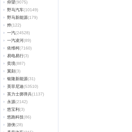
仰望
(9075)
野马汽车
(10149)
野马新能源
(179)
烨
(122)
一汽
(24528)
一汽凌河
(89)
依维柯
(7160)
易电易行
(3)
奕境
(887)
翼刻
(3)
银隆新能源
(31)
英菲尼迪
(53510)
英力士掷弹兵
(1137)
永源
(2142)
悠宝利
(3)
悠跑科技
(86)
游侠
(28)