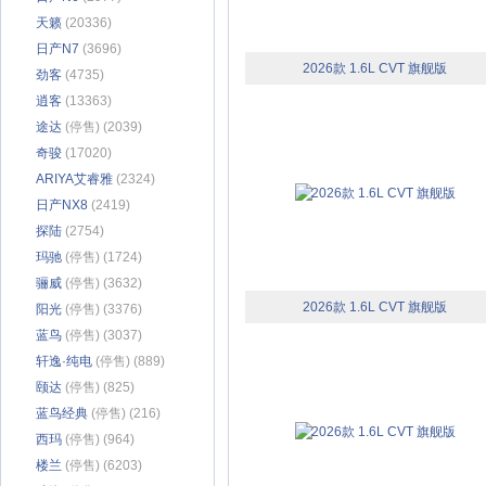
天籁
(20336)
日产N7
(3696)
2026款 1.6L CVT 旗舰版
劲客
(4735)
逍客
(13363)
途达
(停售) (2039)
奇骏
(17020)
ARIYA艾睿雅
(2324)
日产NX8
(2419)
探陆
(2754)
玛驰
(停售) (1724)
骊威
(停售) (3632)
2026款 1.6L CVT 旗舰版
阳光
(停售) (3376)
蓝鸟
(停售) (3037)
轩逸·纯电
(停售) (889)
颐达
(停售) (825)
蓝鸟经典
(停售) (216)
西玛
(停售) (964)
楼兰
(停售) (6203)