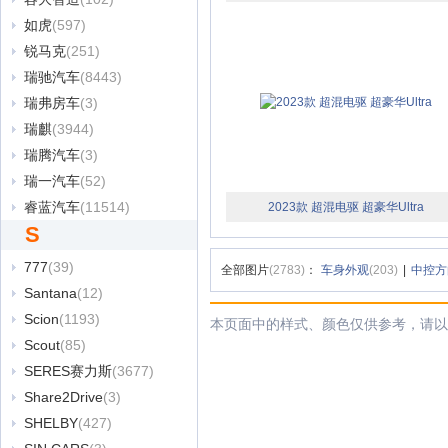
如虎
(597)
锐马克
(251)
瑞驰汽车
(8443)
瑞弗房车
(3)
瑞麒
(3944)
瑞腾汽车
(3)
瑞一汽车
(52)
睿蓝汽车
(11514)
2023款 超混电驱 超豪华Ultra
S
777
(39)
全部图片
(2783)
：
车身外观
(203)
|
中控方
Santana
(12)
Scion
(1193)
本页面中的样式、颜色仅供参考，请以
Scout
(85)
SERES赛力斯
(3677)
Share2Drive
(3)
SHELBY
(427)