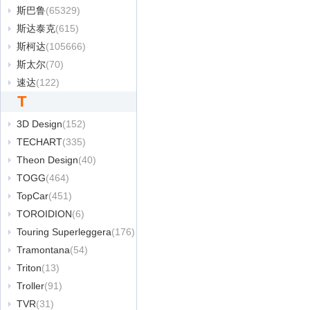
斯巴鲁
(65329)
斯达泰克
(615)
斯柯达
(105666)
斯太尔
(70)
速达
(122)
T
3D Design
(152)
TECHART
(335)
Theon Design
(40)
TOGG
(464)
TopCar
(451)
TOROIDION
(6)
Touring Superleggera
(176)
Tramontana
(54)
Triton
(13)
Troller
(91)
TVR
(31)