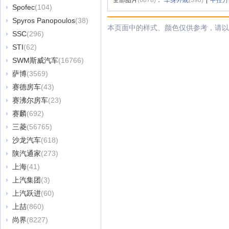
全部图片
(6878)
：
车身外观
(398)
|
中控方
Spofec
(104)
Spyros Panopoulos
(38)
本页面中的样式、颜色仅供参考，请以
SSC
(296)
STI
(62)
SWM斯威汽车
(16766)
萨博
(3569)
赛德房车
(43)
赛沸尔房车
(23)
赛麟
(692)
三菱
(56765)
沙龙汽车
(618)
陕汽通家
(273)
上海
(41)
上汽集团
(3)
上汽跃进
(60)
上喆
(860)
尚界
(8227)