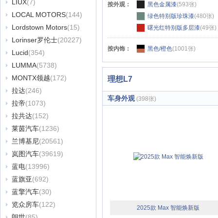
LIUX
(7)
按外观：
黑色金属漆
(593张)
LOCAL MOTORS
(144)
绿色特别版珍珠漆
(480张)
Lordstown Motors
(15)
曙光红特别版多层漆
(49张)
Lorinser罗伦士
(20227)
按内饰：
黑色/橙色
(1001张)
Lucid
(354)
LUMMA
(5738)
MONTX领越
(172)
理想L7
拉达
(246)
车身外观
(398张)
拉帝
(1073)
拉共达
(152)
莱茵汽车
(1236)
兰博基尼
(20561)
岚图汽车
(39619)
蓝电
(13996)
蓝旗亚
(692)
蓝擎汽车
(30)
览众房车
(122)
2025款 Max 智能焕新版
朗世
(85)