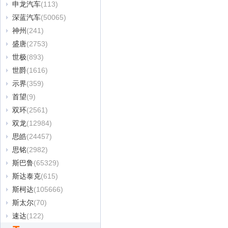
申龙汽车
(113)
深蓝汽车
(50065)
神州
(241)
盛唐
(2753)
世极
(893)
世爵
(1616)
示界
(359)
首望
(9)
双环
(2561)
双龙
(12984)
思皓
(24457)
思铭
(2982)
斯巴鲁
(65329)
斯达泰克
(615)
斯柯达
(105666)
斯太尔
(70)
速达
(122)