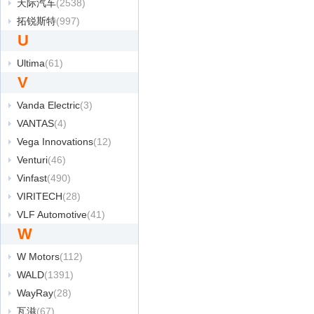
天际汽车
(2538)
拓锐斯特
(997)
U
Ultima
(61)
V
Vanda Electric
(3)
VANTAS
(4)
Vega Innovations
(12)
Venturi
(46)
Vinfast
(490)
VIRITECH
(28)
VLF Automotive
(41)
W
W Motors
(112)
WALD
(1391)
WayRay
(28)
瓦滋
(67)