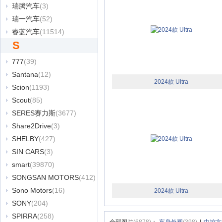
瑞腾汽车
(3)
瑞一汽车
(52)
睿蓝汽车
(11514)
S
777
(39)
Santana
(12)
2024款 Ultra
Scion
(1193)
Scout
(85)
SERES赛力斯
(3677)
Share2Drive
(3)
SHELBY
(427)
SIN CARS
(3)
smart
(39870)
SONGSAN MOTORS
(412)
Sono Motors
(16)
2024款 Ultra
SONY
(204)
SPIRRA
(258)