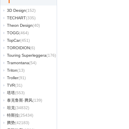
T
3D Design
(152)
TECHART
(335)
Theon Design
(40)
TOGG
(464)
TopCar
(451)
TOROIDION
(6)
Touring Superleggera
(176)
Tramontana
(54)
Triton
(13)
Troller
(91)
TVR
(31)
塔塔
(553)
泰克鲁斯·腾风
(139)
坦克
(34832)
特斯拉
(25434)
腾势
(42183)