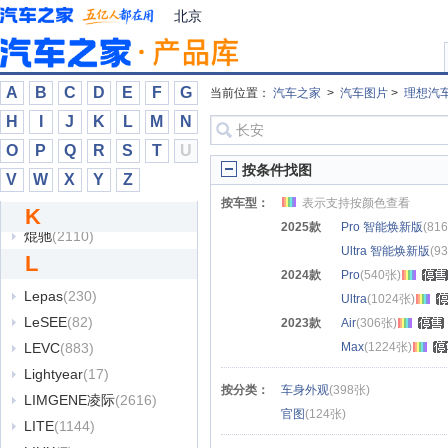
凯迪拉克
(111088)
北京
凯马
(252)
凯翼
(31654)
康派斯
(104)
A
B
C
D
E
F
G
当前位置：
汽车之家
>
汽车图片
>
理想汽
科尼赛克
(1477)
H
I
J
K
L
M
N
克蒂汽车
(12861)
O
P
Q
R
S
T
U
克莱斯勒
(10314)
按条件找图
V
W
X
Y
Z
克慕勒
(4768)
按车型：
表示支持按颜色查看
魁士
(419)
K
2025款
Pro 智能焕新版
(81
焜驰
(2110)
Ultra 智能焕新版
(9
L
2024款
Pro
(540张)
Lepas
(230)
Ultra
(1024张)
LeSEE
(82)
2023款
Air
(306张)
LEVC
(883)
Max
(1224张)
Lightyear
(17)
按分类：
车身外观
(398张)
LIMGENE凌际
(2616)
官图
(124张)
LITE
(1144)