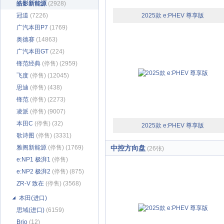
皓影新能源
(2928)
冠道
(7226)
2025款 e:PHEV 尊享版
广汽本田P7
(1769)
奥德赛
(14863)
广汽本田GT
(224)
锋范经典
(停售) (2959)
飞度
(停售) (12045)
思迪
(停售) (438)
锋范
(停售) (2273)
凌派
(停售) (9007)
本田C
(停售) (32)
2025款 e:PHEV 尊享版
歌诗图
(停售) (3331)
雅阁新能源
(停售) (1769)
中控方向盘
(26张)
e:NP1 极湃1
(停售)
(1343)
e:NP2 极湃2
(停售) (875)
ZR-V 致在
(停售) (3568)
本田(进口)
思域(进口)
(6159)
Brio
(12)