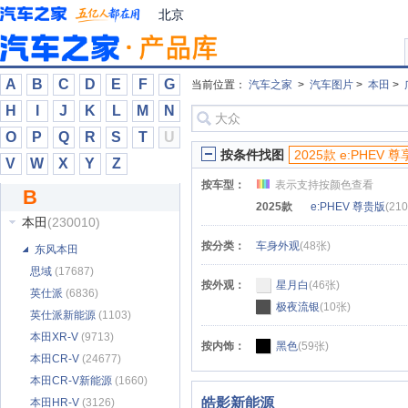
北汽昌河
(7708)
北京
北汽道达
(33)
北汽幻速
(9548)
北汽瑞翔
(2853)
A
B
C
D
E
F
G
当前位置：
汽车之家
>
汽车图片
>
本田
>
北汽泰普
(345)
H
I
J
K
L
M
N
北汽威旺
(6041)
O
P
Q
R
S
T
U
北汽新能源
(6791)
按条件找图
2025款 e:PHEV 
V
W
X
Y
Z
奔驰
(682127)
按车型：
表示支持按颜色查看
B
奔腾
(70861)
2025款
e:PHEV 尊贵版
(21
本田
(230010)
按分类：
车身外观
(48张)
东风本田
思域
(17687)
按外观：
星月白
(46张)
英仕派
(6836)
极夜流银
(10张)
英仕派新能源
(1103)
本田XR-V
(9713)
按内饰：
黑色
(59张)
本田CR-V
(24677)
本田CR-V新能源
(1660)
皓影新能源
本田HR-V
(3126)