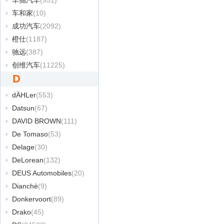
车驰汽车
(951)
车和家
(10)
成功汽车
(2092)
橙仕
(1187)
驰远
(387)
创维汽车
(11225)
D
dÄHLer
(553)
Datsun
(67)
DAVID BROWN
(111)
De Tomaso
(53)
Delage
(30)
DeLorean
(132)
DEUS Automobiles
(20)
Dianchè
(9)
Donkervoort
(89)
Drako
(45)