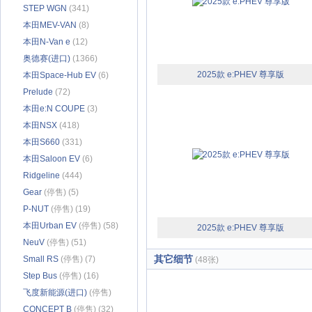
STEP WGN
(341)
本田MEV-VAN
(8)
本田N-Van e
(12)
奥德赛(进口)
(1366)
2025款 e:PHEV 尊享版
本田Space-Hub EV
(6)
Prelude
(72)
本田e:N COUPE
(3)
本田NSX
(418)
本田S660
(331)
本田Saloon EV
(6)
Ridgeline
(444)
Gear
(停售) (5)
P-NUT
(停售) (19)
本田Urban EV
(停售) (58)
2025款 e:PHEV 尊享版
NeuV
(停售) (51)
其它细节
Small RS
(停售) (7)
(48张)
Step Bus
(停售) (16)
飞度新能源(进口)
(停售)
(173)
CONCEPT B
(停售) (32)