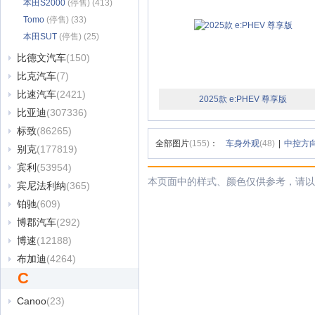
(30)
本田S2000
(停售) (413)
Tomo
(停售) (33)
本田SUT
(停售) (25)
比德文汽车
(150)
比克汽车
(7)
比速汽车
(2421)
2025款 e:PHEV 尊享版
比亚迪
(307336)
标致
(86265)
全部图片
(155)
：
车身外观
(48)
|
中控方
别克
(177819)
宾利
(53954)
本页面中的样式、颜色仅供参考，请以
宾尼法利纳
(365)
铂驰
(609)
博郡汽车
(292)
博速
(12188)
布加迪
(4264)
C
Canoo
(23)